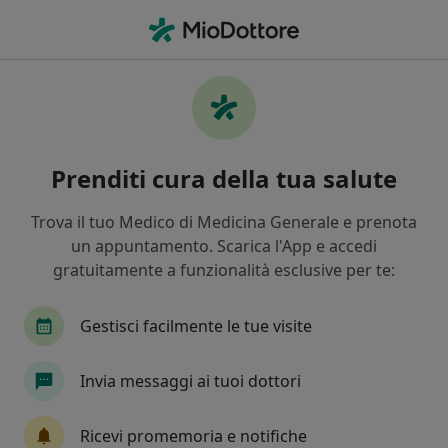
Men
Autostima • Seriate, BG
Filters
• 1
Assicurazione
Map
Specialisti in trattamento Autostima a
Prenditi cura della tua salute
Seriate
In che modo ordiniamo i risultati
Trova il tuo Medico di Medicina Generale e prenota
un appuntamento. Scarica l'App e accedi
gratuitamente a funzionalità esclusive per te:
Che specializzazione stai cercando?
Psicologo
Psicologo clinico
Psicoterapeut
Gestisci facilmente le tue visite
Invia messaggi ai tuoi dottori
Ricevi promemoria e notifiche