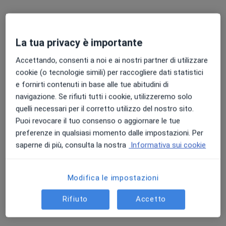
Studio Privato Dott.ssa Bertocchi
Colloquio psicologico
60 €
Questo dottore non ha ancora attivato le prenotazioni online presso questo indirizzo.
La tua privacy è importante
Accettando, consenti a noi e ai nostri partner di utilizzare
Chiedi di attivare le prenotazioni online
cookie (o tecnologie simili) per raccogliere dati statistici
e fornirti contenuti in base alle tue abitudini di
navigazione. Se rifiuti tutti i cookie, utilizzeremo solo
quelli necessari per il corretto utilizzo del nostro sito.
Puoi revocare il tuo consenso o aggiornare le tue
preferenze in qualsiasi momento dalle impostazioni. Per
saperne di più, consulta la nostra
Informativa sui cookie
Dott.ssa Annarita Calia
Modifica le impostazioni
·
Altro
Psicologa, Psicologa clinica
Rifiuto
Accetto
9 recensioni