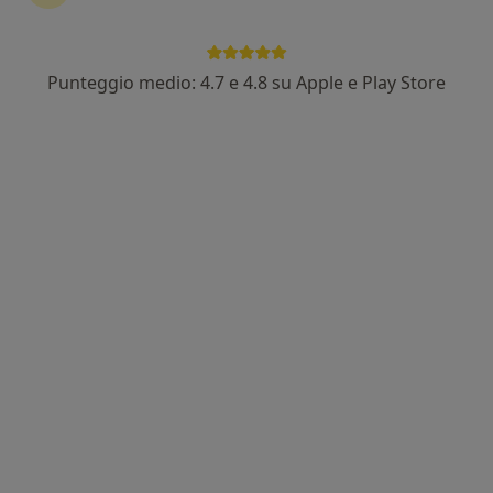
Punteggio medio: 4.7 e 4.8 su Apple e Play Store
Pagamenti online
Dott. Luca Mazzoleni
·
Altro
Psicologo, Psicologo clinico
12 recensioni
Indirizzo
Online
Via San Tomaso de' Calvi 49, Bergamo
•
Mappa
Studio privato Dott. Luca Mazzoleni
Colloquio psicologico
70 €
Questo dottore non ha ancora attivato le prenotazioni online presso questo indirizzo.
Chiedi di attivare le prenotazioni online