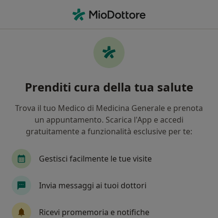
Men
Ansia • Melegnano, MI
Filters
• 1
Assicurazione
Map
Specialisti in trattamento Ansia a
Prenditi cura della tua salute
Melegnano
In che modo ordiniamo i risultati
Trova il tuo Medico di Medicina Generale e prenota
un appuntamento. Scarica l'App e accedi
gratuitamente a funzionalità esclusive per te:
Che specializzazione stai cercando?
Psicologo
Psicoterapeuta
Psicologo clinic
Gestisci facilmente le tue visite
Invia messaggi ai tuoi dottori
Ricevi promemoria e notifiche