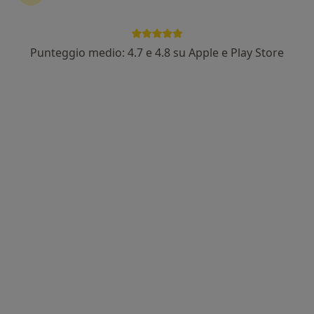
Punteggio medio: 4.7 e 4.8 su Apple e Play Store
Dott.ssa Clara Loconsole
·
Altro
Psicologa, Psicologa clinica
33 recensioni
Indirizzo
Online
San Donato Milanese
•
Mappa
Studio San Donato Milanese
Consulenza online
da 70 €
Questo dottore non ha ancora attivato le prenotazioni online presso questo indirizzo.
Chiedi di attivare le prenotazioni online