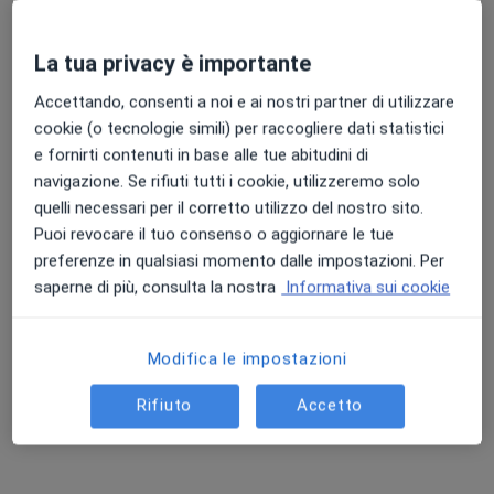
Colloquio psicologico
66 €
Questo dottore non ha ancora attivato le prenotazioni online presso questo indirizzo.
La tua privacy è importante
Accettando, consenti a noi e ai nostri partner di utilizzare
Chiedi di attivare le prenotazioni online
cookie (o tecnologie simili) per raccogliere dati statistici
e fornirti contenuti in base alle tue abitudini di
navigazione. Se rifiuti tutti i cookie, utilizzeremo solo
quelli necessari per il corretto utilizzo del nostro sito.
Puoi revocare il tuo consenso o aggiornare le tue
preferenze in qualsiasi momento dalle impostazioni. Per
saperne di più, consulta la nostra
Informativa sui cookie
Dott.ssa Carla Otilia Sno
Modifica le impostazioni
·
Altro
Psicoterapeuta, Psicologa, Psicologa clinica
Rifiuto
Accetto
26 recensioni
Indirizzo
Online