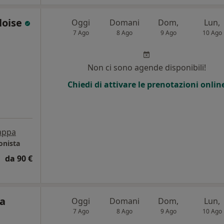
loise
Oggi
Domani
Dom,
Lun,
7 Ago
8 Ago
9 Ago
10 Ago
i
Non ci sono agende disponibili!
Chiedi di attivare le prenotazioni onlin
appa
onista
da 90 €
ca
Oggi
Domani
Dom,
Lun,
7 Ago
8 Ago
9 Ago
10 Ago