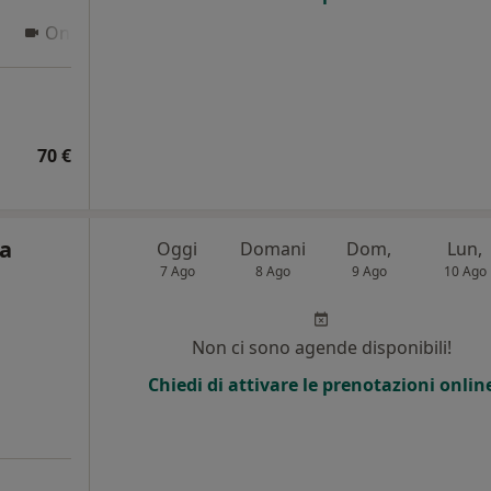
Online
70 €
ca
Oggi
Domani
Dom,
Lun,
7 Ago
8 Ago
9 Ago
10 Ago
Non ci sono agende disponibili!
Chiedi di attivare le prenotazioni onlin