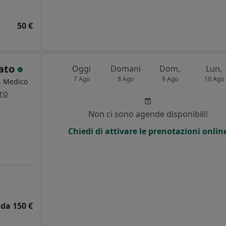
50 €
lato
Oggi
Domani
Dom,
Lun,
7 Ago
8 Ago
9 Ago
10 Ago
a, Medico
tro
i
Non ci sono agende disponibili!
Chiedi di attivare le prenotazioni onlin
da 150 €