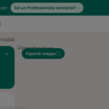
ogin
Sei un Professionista sanitario?
isultati
Espandi mappa
Mar,
Mer,
Gio,
11 Ago
12 Ago
13 Ago