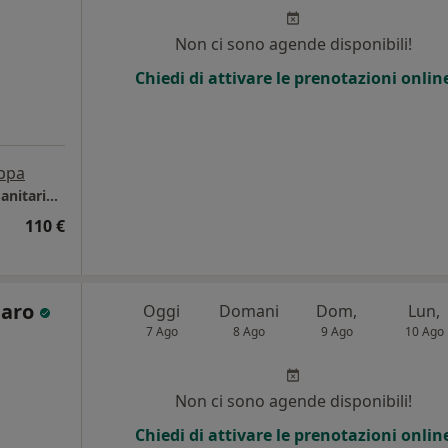
Non ci sono agende disponibili!
Chiedi di attivare le prenotazioni onlin
ppa
Studio privato Dott.ssa Meringolo - Mutua Sanitaria Cesare Pozzo
110 €
llaro
Oggi
Domani
Dom,
Lun,
7 Ago
8 Ago
9 Ago
10 Ago
i
Non ci sono agende disponibili!
Chiedi di attivare le prenotazioni onlin