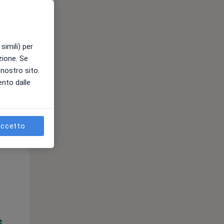
e
simili) per
azione. Se
l nostro sito.
ento dalle
ccetto
Mar,
Mer,
Gio,
11 Ago
12 Ago
13 Ago
e