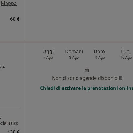
Mappa
60 €
Oggi
Domani
Dom,
Lun,
7 Ago
8 Ago
9 Ago
10 Ago
go,
Non ci sono agende disponibili!
Chiedi di attivare le prenotazioni onlin
a
ialistico
130 €