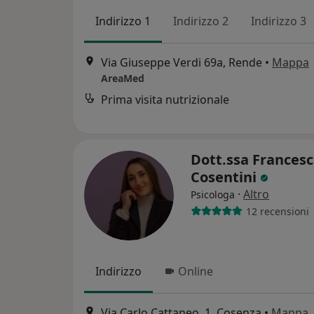
Indirizzo 1
Indirizzo 2
Indirizzo 3
Via Giuseppe Verdi 69a, Rende
•
Mappa
AreaMed
Prima visita nutrizionale
Dott.ssa Frances
Cosentini
·
Altro
Psicologa
12 recensioni
Indirizzo
Online
Via Carlo Cattaneo, 1, Cosenza
•
Mappa