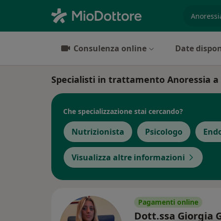
es. prest
Consulenza online
Date dispon
Specialisti in trattamento Anoressia 
Che specializzazione stai cercando?
Nutrizionista
Psicologo
Endo
Visualizza altre informazioni
Pagamenti online
Dott.ssa Giorgia 