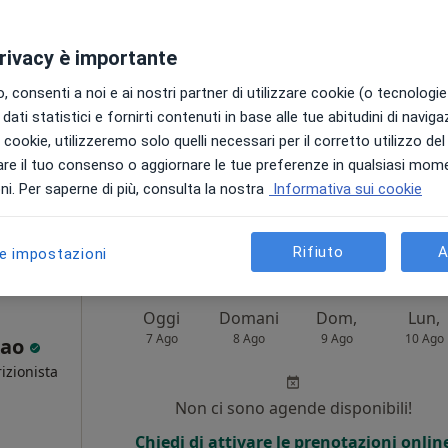
Non ci sono agende disponibili!
privacy è importante
Chiedi di attivare le prenotazioni onlin
 consenti a noi e ai nostri partner di utilizzare cookie (o tecnologie 
dati statistici e fornirti contenuti in base alle tue abitudini di navig
i i cookie, utilizzeremo solo quelli necessari per il corretto utilizzo de
re il tuo consenso o aggiornare le tue preferenze in qualsiasi mom
Mappa
i. Per saperne di più, consulta la nostra
Informativa sui cookie
da 60 €
Rifiuto
A
le impostazioni
Oggi
Domani
Dom,
Lun,
7 Ago
8 Ago
9 Ago
10 Ago
Rao
izionista
Non ci sono agende disponibili!
Chiedi di attivare le prenotazioni onlin