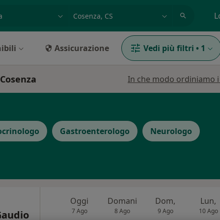
azione, medico, struttura
es: Roma
L
ibili
Assicurazione
Vedi più filtri
•
1
a Cosenza
In che modo ordiniamo i r
crinologo
Gastroenterologo
Neurologo
Oggi
Domani
Dom,
Lun,
7 Ago
8 Ago
9 Ago
10 Ago
Gaudio