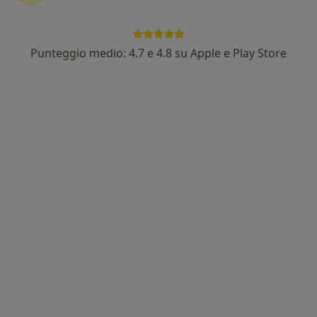
Punteggio medio: 4.7 e 4.8 su Apple e Play Store
Pagamenti online
Dott.ssa Alessia Rao
Nutrizionista, Biologo nutrizionista
81 recensioni
Indirizzo 1
Indirizzo 2
Indirizzo 3
Online
Via Giuseppe Verdi 69a, Rende
•
Mappa
AreaMed
Prima visita nutrizionale
70 €
Questo dottore non ha ancora attivato le prenotazioni online presso questo indirizzo.
Chiedi di attivare le prenotazioni online