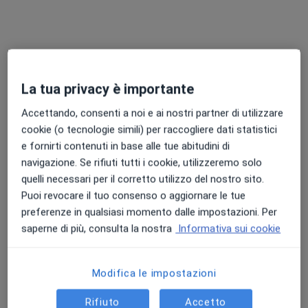
Chiedi di attivare le prenotazioni online
La tua privacy è importante
Accettando, consenti a noi e ai nostri partner di utilizzare
cookie (o tecnologie simili) per raccogliere dati statistici
e fornirti contenuti in base alle tue abitudini di
navigazione. Se rifiuti tutti i cookie, utilizzeremo solo
Dott.ssa Marina Lamanna
quelli necessari per il corretto utilizzo del nostro sito.
Puoi revocare il tuo consenso o aggiornare le tue
Nutrizionista
preferenze in qualsiasi momento dalle impostazioni. Per
189 recensioni
saperne di più, consulta la nostra
Informativa sui cookie
Indirizzo
Online
Modifica le impostazioni
Via Adolfo Quintieri 44, Cosenza
•
Mappa
Rifiuto
Accetto
Centro Medico Minerva