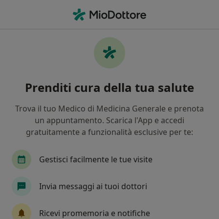
Men
Ipertensione • Cosenza, CS
Filters
• 1
Assicurazione
Map
Specialisti in trattamento Ipertensione a
Prenditi cura della tua salute
Cosenza
In che modo ordiniamo i risultati
Trova il tuo Medico di Medicina Generale e prenota
un appuntamento. Scarica l'App e accedi
gratuitamente a funzionalità esclusive per te:
Che specializzazione stai cercando?
Nutrizionista
Cardiologo
Biologo nutrizi
Gestisci facilmente le tue visite
Invia messaggi ai tuoi dottori
Ricevi promemoria e notifiche