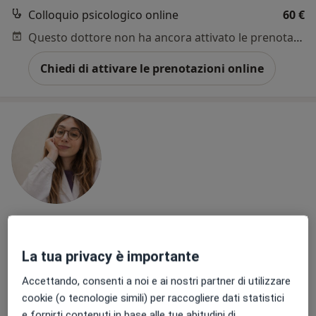
Colloquio psicologico online
60 €
Questo dottore non ha ancora attivato le prenotazioni online presso questo indirizzo.
Chiedi di attivare le prenotazioni online
Dott.ssa Alessia Concetta Aromolo
·
Altro
Psicologa
La tua privacy è importante
50 recensioni
Accettando, consenti a noi e ai nostri partner di utilizzare
Indirizzo 1
Indirizzo 2
Online
cookie (o tecnologie simili) per raccogliere dati statistici
e fornirti contenuti in base alle tue abitudini di