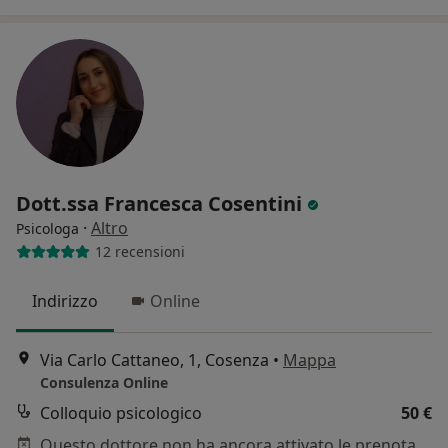
Dott.ssa Francesca Cosentini
·
Altro
Psicologa
12 recensioni
Indirizzo
Online
Via Carlo Cattaneo, 1, Cosenza
•
Mappa
Consulenza Online
Colloquio psicologico
50 €
Questo dottore non ha ancora attivato le prenotazioni online presso questo indirizzo.