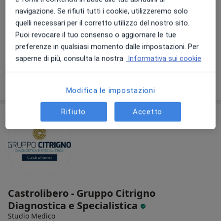
navigazione. Se rifiuti tutti i cookie, utilizzeremo solo
Via Giuseppe Verdi, 286/289, Rende
•
Mappa
quelli necessari per il corretto utilizzo del nostro sito.
Studio medico polispecialistico
Puoi revocare il tuo consenso o aggiornare le tue
Colloquio psicologico
50 €
preferenze in qualsiasi momento dalle impostazioni. Per
Questo dottore non ha ancora attivato le prenotazioni online presso questo indirizzo.
saperne di più, consulta la nostra
Informativa sui cookie
Chiedi di attivare le prenotazioni online
Modifica le impostazioni
Rifiuto
Accetto
Castrolibero - Gruppo Citrigno
Diagnostica e Specialistica
Studio Medico