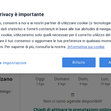
Non ci sono agende disponibili!
privacy è importante
Chiedi di attivare le prenotazioni onlin
 consenti a noi e ai nostri partner di utilizzare cookie (o tecnologie 
dati statistici e fornirti contenuti in base alle tue abitudini di navig
i i cookie, utilizzeremo solo quelli necessari per il corretto utilizzo de
re il tuo consenso o aggiornare le tue preferenze in qualsiasi mom
i. Per saperne di più, consulta la nostra
Informativa sui cookie
25 €
Rifiuto
A
le impostazioni
lzano
Oggi
Domani
Dom,
Lun,
7 Ago
8 Ago
9 Ago
10 Ago
·
etologo
Non ci sono agende disponibili!
i
Chiedi di attivare le prenotazioni onlin