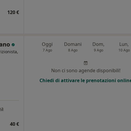
120 €
zano
Oggi
Domani
Dom,
Lun,
7 Ago
8 Ago
9 Ago
10 Ago
izionista,
Non ci sono agende disponibili!
Chiedi di attivare le prenotazioni onlin
pa
40 €