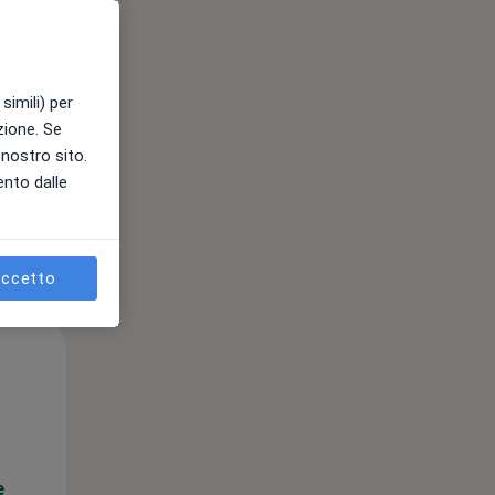
e
simili) per
azione. Se
l nostro sito.
ento dalle
ccetto
Mar,
Mer,
Gio,
11 Ago
12 Ago
13 Ago
e