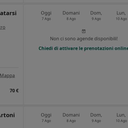
atarsi
Oggi
Domani
Dom,
Lun,
7 Ago
8 Ago
9 Ago
10 Ago
tro
i
Non ci sono agende disponibili!
Chiedi di attivare le prenotazioni onlin
Mappa
70 €
Artoni
Oggi
Domani
Dom,
Lun,
7 Ago
8 Ago
9 Ago
10 Ago