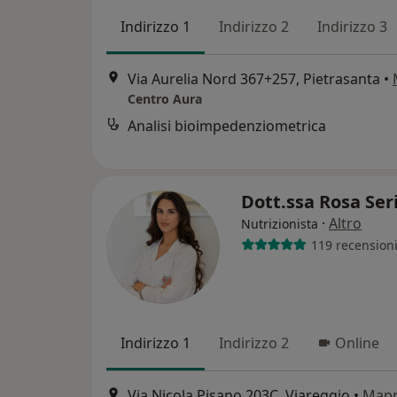
Indirizzo 1
Indirizzo 2
Indirizzo 3
Via Aurelia Nord 367+257, Pietrasanta
•
Centro Aura
Analisi bioimpedenziometrica
Dott.ssa Rosa Se
·
Altro
Nutrizionista
119 recension
Indirizzo 1
Indirizzo 2
Online
Via Nicola Pisano 203C, Viareggio
•
Map