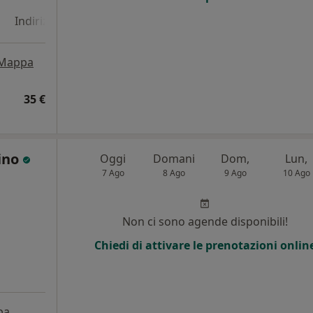
Indirizzo 4
Indirizzo 5
Indirizzo 6
Indirizzo 7
Mappa
35 €
rino
Oggi
Domani
Dom,
Lun,
7 Ago
8 Ago
9 Ago
10 Ago
i
Non ci sono agende disponibili!
Chiedi di attivare le prenotazioni onlin
pa