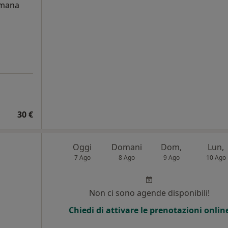
umana
i
30 €
Oggi
Domani
Dom,
Lun,
7 Ago
8 Ago
9 Ago
10 Ago
Non ci sono agende disponibili!
Chiedi di attivare le prenotazioni onlin