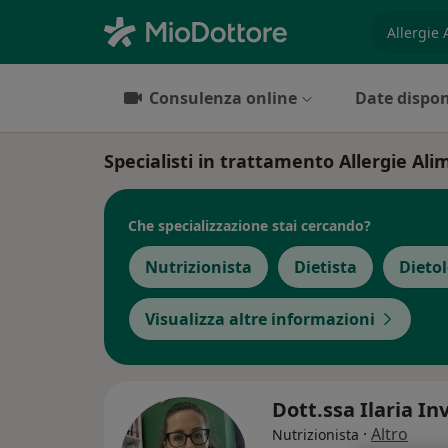
es. prest
Consulenza online
Date dispon
Specialisti in trattamento Allergie Ali
Che specializzazione stai cercando?
Nutrizionista
Dietista
Dieto
Visualizza altre informazioni
Dott.ssa Ilaria In
·
Altro
Nutrizionista