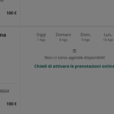
100 €
ina
Oggi
Domani
Dom,
Lun,
7 Ago
8 Ago
9 Ago
10 Ago
Non ci sono agende disponibili!
Chiedi di attivare le prenotazioni onlin
appa
100 €