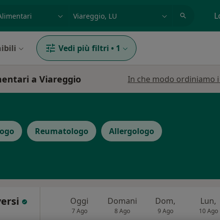
azione, medico, struttura
es: Roma
L
ibili
Vedi più filtri
•
1
mentari a Viareggio
In che modo ordiniamo i r
logo
Reumatologo
Allergologo
versi
Oggi
Domani
Dom,
Lun,
7 Ago
8 Ago
9 Ago
10 Ago