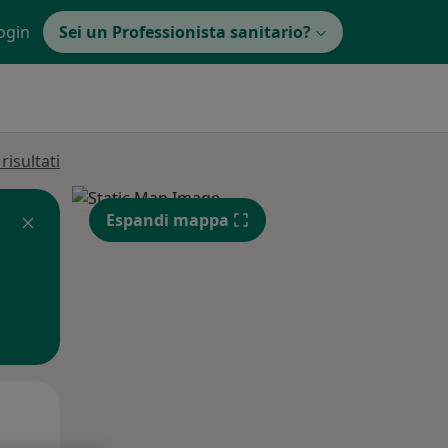
ogin
Sei un Professionista sanitario?
isultati
Espandi mappa
Mar,
Mer,
Gio,
11 Ago
12 Ago
13 Ago