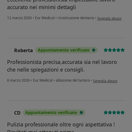
accurato nei minimi dettagli
secondo l'opinione de
12 marzo 2026
•
Eur Medical
•
ricostruzione dentaria
•
Segnala abuso
Roberta
Appuntamento verificato
R
Professionista precisa,accurata sia nel lavoro
che nelle spiegazioni e consigli.
secondo l'opinione dell
6 marzo 2026
•
Eur Medical
•
ablazione del tartaro
•
Segnala abuso
CD
Appuntamento verificato
C
Pulizia professionale oltre ogni aspettativa !