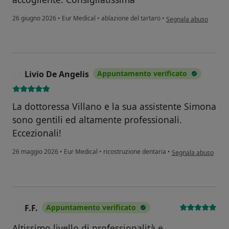
secondo l'opinione del
26 giugno 2026
•
Eur Medical
•
ablazione del tartaro
•
Segnala abuso
Livio De Angelis
Appuntamento verificato
L
La dottoressa Villano e la sua assistente Simona
sono gentili ed altamente professionali.
Eccezionali!
secondo l'opinione d
26 maggio 2026
•
Eur Medical
•
ricostruzione dentaria
•
Segnala abuso
F.F.
Appuntamento verificato
F
Altissimo livello di professionalità e