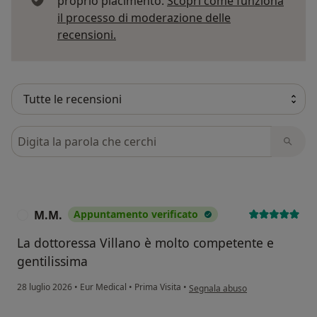
proprio piacimento.
Scopri come funziona
il processo di moderazione delle
Per saperne di più sulle opinioni
recensioni.
Cerca nelle recensioni
M.M.
Appuntamento verificato
M
La dottoressa Villano è molto competente e
gentilissima
secondo l'opinione dell'utente M
28 luglio 2026
•
Eur Medical
•
Prima Visita
•
Segnala abuso