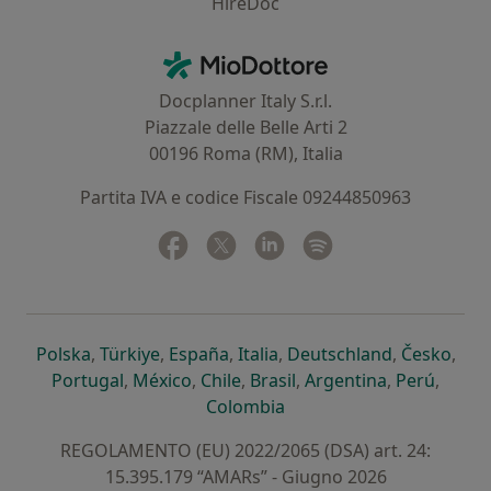
HireDoc
Contatti
MioDottore - Homepage
Docplanner Italy S.r.l.
Piazzale delle Belle Arti 2
00196 Roma (RM), Italia
Partita IVA e codice Fiscale 09244850963
Facebook
si apre in una nuova scheda
Twitter
si apre in una nuova scheda
Linkedin
si apre in una nuova sc
Spotify
si apre in una nuo
si apre in una nuova scheda
si apre in una nuova scheda
si apre in una nuova scheda
si apre in una nuova sche
si apre in 
si a
Polska
,
Türkiye
,
España
,
Italia
,
Deutschland
,
Česko
,
si apre in una nuova scheda
si apre in una nuova scheda
si apre in una nuova scheda
si apre in una nuova s
si apre in u
si apr
Portugal
,
México
,
Chile
,
Brasil
,
Argentina
,
Perú
,
si apre in una nuova sch
Colombia
REGOLAMENTO (EU) 2022/2065 (DSA) art. 24:
15.395.179 “AMARs” - Giugno 2026