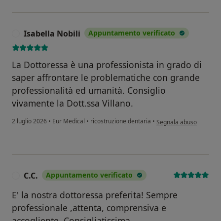
Isabella Nobili
Appuntamento verificato
I
La Dottoressa è una professionista in grado di
saper affrontare le problematiche con grande
professionalità ed umanità. Consiglio
vivamente la Dott.ssa Villano.
secondo l'opinione dell'
2 luglio 2026
•
Eur Medical
•
ricostruzione dentaria
•
Segnala abuso
C.C.
Appuntamento verificato
C
E' la nostra dottoressa preferita! Sempre
professionale ,attenta, comprensiva e
accogliente. Consigliatissima