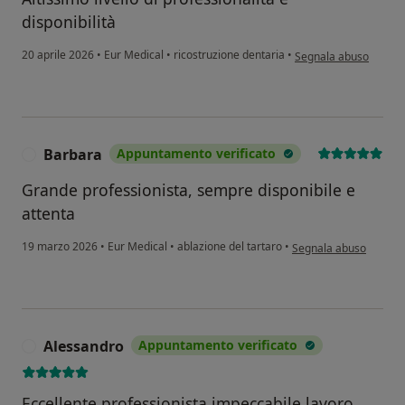
disponibilità
secondo l'opinione dell
20 aprile 2026
•
Eur Medical
•
ricostruzione dentaria
•
Segnala abuso
Barbara
Appuntamento verificato
B
Grande professionista, sempre disponibile e
attenta
secondo l'opinione del
19 marzo 2026
•
Eur Medical
•
ablazione del tartaro
•
Segnala abuso
Alessandro
Appuntamento verificato
A
Eccellente professionista impeccabile lavoro