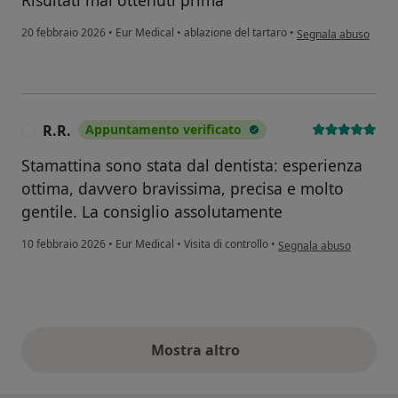
Risultati mai ottenuti prima
secondo l'opinione d
20 febbraio 2026
•
Eur Medical
•
ablazione del tartaro
•
Segnala abuso
R.R.
Appuntamento verificato
R
Stamattina sono stata dal dentista: esperienza
ottima, davvero bravissima, precisa e molto
gentile. La consiglio assolutamente
secondo l'opinione dell'u
10 febbraio 2026
•
Eur Medical
•
Visita di controllo
•
Segnala abuso
Mostra altro
opinioni di cui sopra