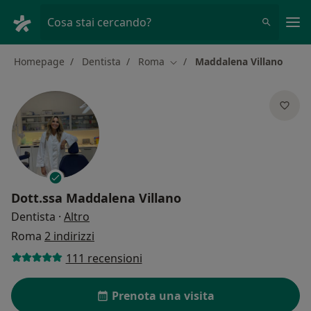
Men
Cosa stai cercando?
Homepage
Dentista
Roma
Maddalena Villano
Cambia città
Dott.ssa
Maddalena Villano
sulle specializzazioni
Dentista
·
Altro
Roma
2 indirizzi
111 recensioni
Prenota una visita