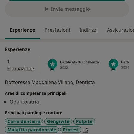
Invia messaggio
Esperienze
Prestazioni
Indirizzi
Assicurazio
Esperienze
1
Formazione
Dottoressa Maddalena Villano, Dentista
Aree di competenza principali:
Odontoiatria
Principali patologie trattate
Carie dentaria
Gengivite
Pulpite
a11y_sr_more_disea
Malattia parodontale
Protesi
+5