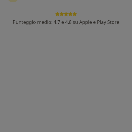
101 recensioni
Piazza Pia 28, Anzio
•
Mappa
STUDIO DENTISTICO GIUSEPPE BARONE
Punteggio medio: 4.7 e 4.8 su Apple e Play Store
Prima visita dentistica
Prezzo non disponibile
Questo dottore non ha ancora attivato le prenotazioni online presso questo indirizzo.
Chiedi di attivare le prenotazioni online
Bludental Anzio
Centro medico odontoiatrico
·
Altro
Dentista, Ortodontista, Igienista dentale