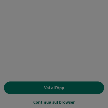
Dott.ssa Grazia Lupoli
·
Altro
Dentista
2 recensioni
Largo Caboto 18, Anzio
•
Mappa
Studio Dentistico Lupoli Anzio
Prima visita dentistica
Prezzo non disponibile
Questo dottore non ha ancora attivato le prenotazioni online presso questo indirizzo.
Chiedi di attivare le prenotazioni online
Vai all'App
Continua sul browser