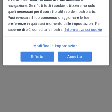
Studio Odontoiatrico Dott. Luigi Sette
navigazione. Se rifiuti tutti i cookie, utilizzeremo solo
Prima visita dentistica
70 €
quelli necessari per il corretto utilizzo del nostro sito.
Puoi revocare il tuo consenso o aggiornare le tue
Questo dottore non ha ancora attivato le prenotazioni online presso questo indirizzo.
preferenze in qualsiasi momento dalle impostazioni. Per
saperne di più, consulta la nostra
Informativa sui cookie
Chiedi di attivare le prenotazioni online
Modifica le impostazioni
Rifiuto
Accetto
Dr. Alessandro Ferru
·
Altro
Dentista, Medico estetico, Ortodontista
24 recensioni
Via delle Baleniere 21, Roma
•
Mappa