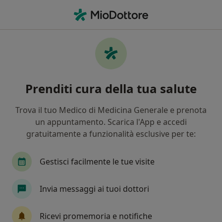
Men
Dentista • Anzio, RM
Filters
Assicurazione
Mappa
Dentisti a Anzio. Prenota online la tua visita
Prenditi cura della tua salute
In che modo ordiniamo i risultati
Trova il tuo Medico di Medicina Generale e prenota
un appuntamento. Scarica l'App e accedi
gratuitamente a funzionalità esclusive per te:
Gestisci facilmente le tue visite
Invia messaggi ai tuoi dottori
Dr. Giuseppe Barone
·
Altro
Dentista, Ortodontista, Stomatologo
Ricevi promemoria e notifiche