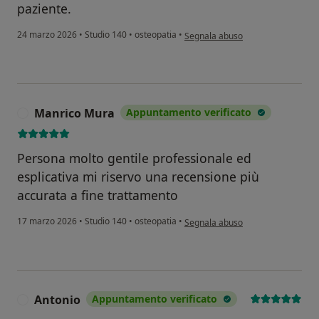
paziente.
secondo l'opinione dell'utente Fulv
24 marzo 2026
•
Studio 140
•
osteopatia
•
Segnala abuso
Manrico Mura
Appuntamento verificato
M
Persona molto gentile professionale ed
esplicativa mi riservo una recensione più
accurata a fine trattamento
secondo l'opinione dell'utente Ma
17 marzo 2026
•
Studio 140
•
osteopatia
•
Segnala abuso
Antonio
Appuntamento verificato
A