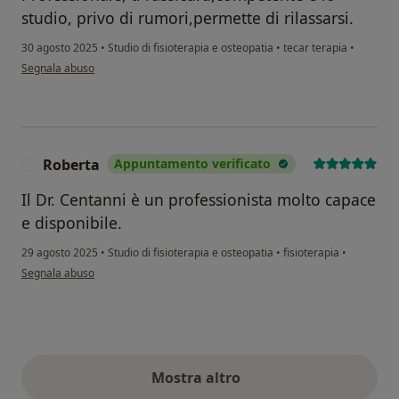
studio, privo di rumori,permette di rilassarsi.
30 agosto 2025
•
Studio di fisioterapia e osteopatia
•
tecar terapia
•
secondo l'opinione dell'utente Maria Grazia C.
Segnala abuso
Roberta
Appuntamento verificato
R
Il Dr. Centanni è un professionista molto capace
e disponibile.
29 agosto 2025
•
Studio di fisioterapia e osteopatia
•
fisioterapia
•
secondo l'opinione dell'utente Roberta
Segnala abuso
Mostra altro
opinioni di cui sopra