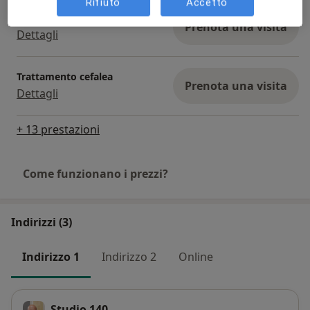
Rifiuto
Accetto
Trattamento della cervicalgia
Prenota una visita
Dettagli
Trattamento cefalea
Prenota una visita
Dettagli
+ 13 prestazioni
Come funzionano i prezzi?
Indirizzi (3)
Indirizzo 1
Indirizzo 2
Online
Studio 140