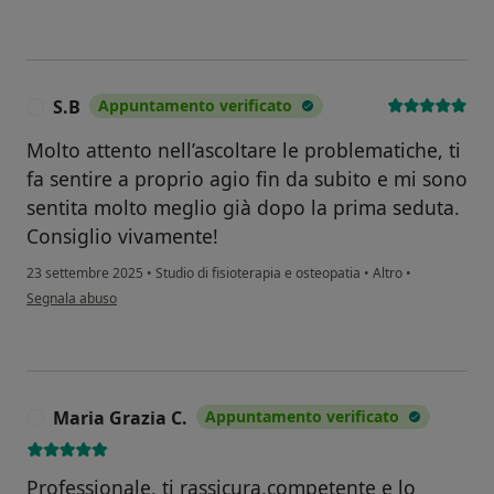
S.B
Appuntamento verificato
S
Molto attento nell’ascoltare le problematiche, ti
fa sentire a proprio agio fin da subito e mi sono
sentita molto meglio già dopo la prima seduta.
Consiglio vivamente!
23 settembre 2025
•
Studio di fisioterapia e osteopatia
•
Altro
•
secondo l'opinione dell'utente S.B
Segnala abuso
Maria Grazia C.
Appuntamento verificato
M
Professionale, ti rassicura,competente e lo