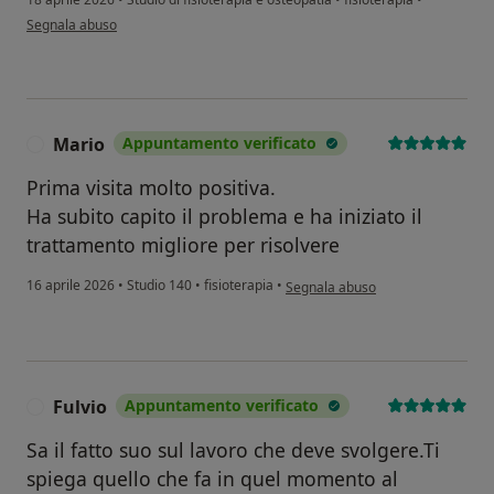
secondo l'opinione dell'utente Ft
Segnala abuso
Mario
Appuntamento verificato
M
Prima visita molto positiva.
Ha subito capito il problema e ha iniziato il
trattamento migliore per risolvere
secondo l'opinione dell'utente Mar
16 aprile 2026
•
Studio 140
•
fisioterapia
•
Segnala abuso
Fulvio
Appuntamento verificato
F
Sa il fatto suo sul lavoro che deve svolgere.Ti
spiega quello che fa in quel momento al