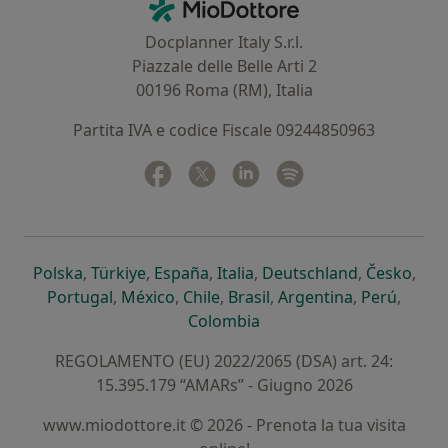
MioDottore - Homepage
Docplanner Italy S.r.l.
Piazzale delle Belle Arti 2
00196 Roma (RM), Italia
Partita IVA e codice Fiscale 09244850963
Facebook
si apre in una nuova scheda
Twitter
si apre in una nuova scheda
Linkedin
si apre in una nuova sc
Spotify
si apre in una nuo
si apre in una nuova scheda
si apre in una nuova scheda
si apre in una nuova scheda
si apre in una nuova sche
si apre in 
si a
Polska
,
Türkiye
,
España
,
Italia
,
Deutschland
,
Česko
,
si apre in una nuova scheda
si apre in una nuova scheda
si apre in una nuova scheda
si apre in una nuova s
si apre in u
si apr
Portugal
,
México
,
Chile
,
Brasil
,
Argentina
,
Perú
,
si apre in una nuova sch
Colombia
REGOLAMENTO (EU) 2022/2065 (DSA) art. 24:
15.395.179 “AMARs” - Giugno 2026
www.miodottore.it © 2026 - Prenota la tua visita