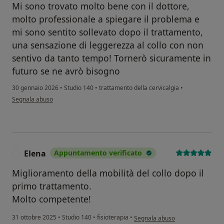
Mi sono trovato molto bene con il dottore,
molto professionale a spiegare il problema e
mi sono sentito sollevato dopo il trattamento,
una sensazione di leggerezza al collo con non
sentivo da tanto tempo! Tornerò sicuramente in
futuro se ne avrò bisogno
30 gennaio 2026
•
Studio 140
•
trattamento della cervicalgia
•
secondo l'opinione dell'utente Antonio
Segnala abuso
Elena
Appuntamento verificato
E
Miglioramento della mobilità del collo dopo il
primo trattamento.
Molto competente!
secondo l'opinione dell'utente E
31 ottobre 2025
•
Studio 140
•
fisioterapia
•
Segnala abuso