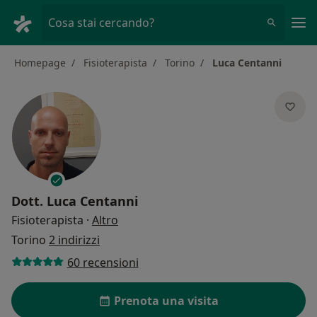
Men
Cosa stai cercando?
Homepage
Fisioterapista
Torino
Luca Centanni
Dott.
Luca Centanni
sulle specializzazioni
Fisioterapista
·
Altro
Torino
2 indirizzi
60 recensioni
Prenota una visita