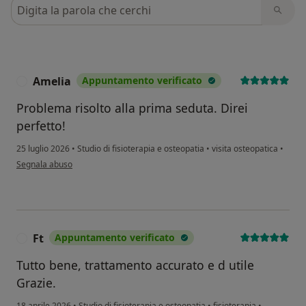
Cerca nelle recensioni
Amelia
Appuntamento verificato
A
Problema risolto alla prima seduta. Direi
perfetto!
25 luglio 2026
•
Studio di fisioterapia e osteopatia
•
visita osteopatica
•
secondo l'opinione dell'utente Amelia
Segnala abuso
Ft
Appuntamento verificato
F
Tutto bene, trattamento accurato e d utile
Grazie.
18 aprile 2026
•
Studio di fisioterapia e osteopatia
•
fisioterapia
•