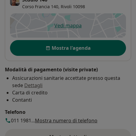
Corso Francia 140,
Rivoli
10098
Vedi mappa
si apre in una nuova scheda
Disponibilità
Mostra l'agenda
Modalità di pagamento (visite private)
Assicurazioni sanitarie accettate presso questa
sede
Dettagli
Carta di credito
Contanti
Telefono
011 1981...
Mostra numero di telefono