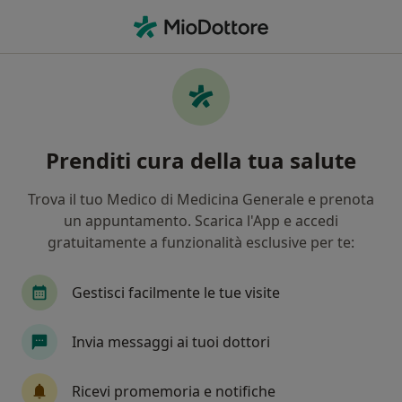
Men
Gonartrosi Artrosi Del Ginocchio • Torino, TO
Filters
• 1
Assicurazione
Map
Specialisti in trattamento Gonartrosi
Prenditi cura della tua salute
(artrosi del ginocchio) a Torino
In che modo ordiniamo i risultati
Trova il tuo Medico di Medicina Generale e prenota
un appuntamento. Scarica l'App e accedi
gratuitamente a funzionalità esclusive per te:
Che specializzazione stai cercando?
Fisioterapista
Osteopata
Fisiatra
Ag
Gestisci facilmente le tue visite
Invia messaggi ai tuoi dottori
Ricevi promemoria e notifiche