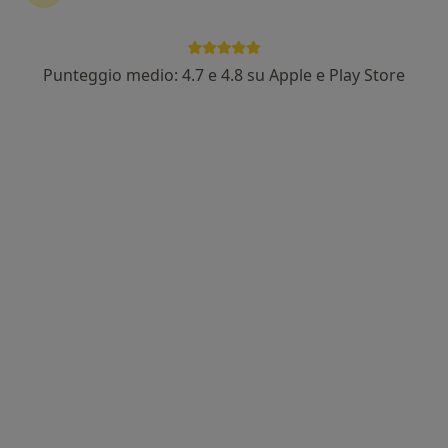
Punteggio medio: 4.7 e 4.8 su Apple e Play Store
Nuovo profilo su MioDottore
Antonio Meli
·
Altro
Massoterapista
5 recensioni
Via Barletta,, Torino
•
Mappa
Studio Manual Therapy Palazzo di A.Meli
Colloquio individuale
75 €
Questo dottore non ha ancora attivato le prenotazioni online presso questo indirizzo.
Chiedi di attivare le prenotazioni online