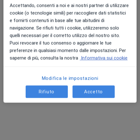
Questo dottore non ha ancora attivato le prenotazioni online presso questo indirizzo.
Accettando, consenti a noi e ai nostri partner di utilizzare
cookie (o tecnologie simili) per raccogliere dati statistici
Chiedi di attivare le prenotazioni online
e fornirti contenuti in base alle tue abitudini di
navigazione. Se rifiuti tutti i cookie, utilizzeremo solo
quelli necessari per il corretto utilizzo del nostro sito.
Puoi revocare il tuo consenso o aggiornare le tue
preferenze in qualsiasi momento dalle impostazioni. Per
saperne di più, consulta la nostra
Informativa sui cookie
Modifica le impostazioni
Dr. Mirko Ferrarese
Rifiuto
Accetto
·
Altro
Osteopata, Massofisioterapista, Chinesiologo
145 recensioni
Indirizzo 1
Indirizzo 2
Via Airasca 5, Torino
•
Mappa