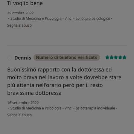
Ti voglio bene
29 ottobre 2022
•
Studio di Medicina e Psicologia - Vinci
•
colloquio psicologico
•
secondo l'opinione dell'utente S.T.
Segnala abuso
Dennis
Numero di telefono verificato
D
Buonissimo rapporto con la dottoressa ed
molto brava nel lavoro a volte dovrebbe stare
più attenta nell'orario però per il resto
bravissima dottoressa
16 settembre 2022
•
Studio di Medicina e Psicologia - Vinci
•
psicoterapia individuale
•
secondo l'opinione dell'utente Dennis
Segnala abuso