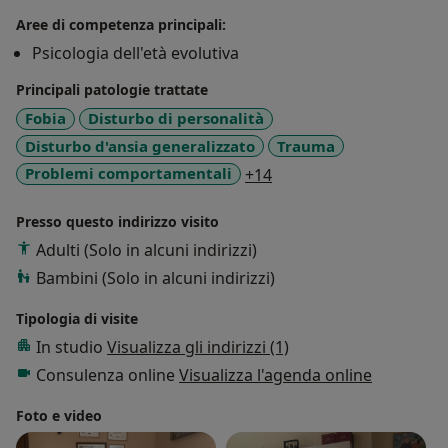
del Disturbo della Condotta presso l'Istituto Stella
Aree di competenza principali:
Maris di Calambrone (Pi).
Psicologia dell'età evolutiva
Una Formazione specialistica sul Circolo della
Sicurezza per la gestione delle relazioni genitoriali in
Principali patologie trattate
età evolutiva.
Fobia
Disturbo di personalità
Disturbo d'ansia generalizzato
Trauma
a11y_sr_more_diseases
Problemi comportamentali
+14
Presso questo indirizzo visito
Adulti (Solo in alcuni indirizzi)
Bambini (Solo in alcuni indirizzi)
Tipologia di visite
In studio
Visualizza gli indirizzi (1)
Consulenza online
Visualizza l'agenda online
Foto e video