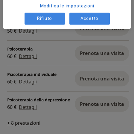
Prenota una visita
60 €
Dettagli
Modifica le impostazioni
Rifiuto
Accetto
Consulenza online
Prenota una visita
50 €
Dettagli
Psicoterapia
Prenota una visita
60 €
Dettagli
Psicoterapia individuale
Prenota una visita
60 €
Dettagli
Psicoterapia della depressione
Prenota una visita
60 €
Dettagli
+ 8 prestazioni