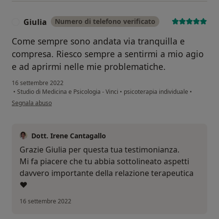
Giulia
Numero di telefono verificato
G
Come sempre sono andata via tranquilla e
compresa. Riesco sempre a sentirmi a mio agio
e ad aprirmi nelle mie problematiche.
16 settembre 2022
•
Studio di Medicina e Psicologia - Vinci
•
psicoterapia individuale
•
secondo l'opinione dell'utente Giulia
Segnala abuso
Dott. Irene Cantagallo
Grazie Giulia per questa tua testimonianza.
Mi fa piacere che tu abbia sottolineato aspetti
davvero importante della relazione terapeutica
❤️
16 settembre 2022