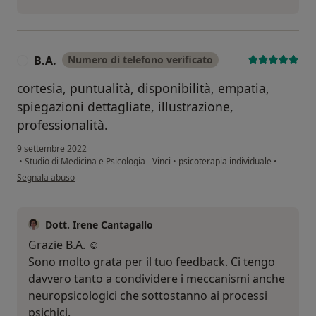
B.A.
Numero di telefono verificato
B
cortesia, puntualità, disponibilità, empatia,
spiegazioni dettagliate, illustrazione,
professionalità.
9 settembre 2022
•
Studio di Medicina e Psicologia - Vinci
•
psicoterapia individuale
•
secondo l'opinione dell'utente B.A.
Segnala abuso
Dott. Irene Cantagallo
Grazie B.A. ☺️
Sono molto grata per il tuo feedback. Ci tengo
davvero tanto a condividere i meccanismi anche
neuropsicologici che sottostanno ai processi
psichici.