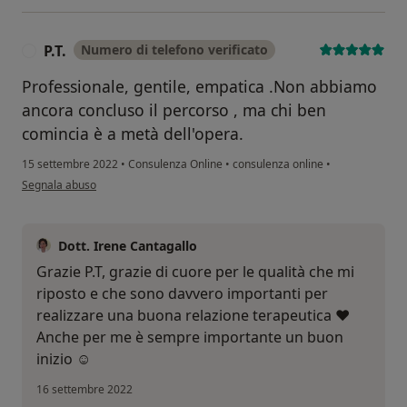
P.T.
Numero di telefono verificato
P
Professionale, gentile, empatica .Non abbiamo
ancora concluso il percorso , ma chi ben
comincia è a metà dell'opera.
15 settembre 2022
•
Consulenza Online
•
consulenza online
•
secondo l'opinione dell'utente P.T.
Segnala abuso
Dott. Irene Cantagallo
Grazie P.T, grazie di cuore per le qualità che mi
riposto e che sono davvero importanti per
realizzare una buona relazione terapeutica ❤️
Anche per me è sempre importante un buon
inizio ☺️
16 settembre 2022