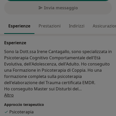
Invia messaggio
Esperienze
Prestazioni
Indirizzi
Assicurazio
Esperienze
Sono la Dott.ssa Irene Cantagallo, sono specializzata in
Psicoterapia Cognitivo Comportamentale dell'Età
Evolutiva, dell'Adolescenza, dell'Adulto. Ho conseguito
una Formazione in Psicoterapia di Coppia. Ho una
formazione completa sulla psicoterapia
dell'elaborazione del Trauma certificata EMDR.
Ho conseguito Master sui Disturbi del
Su di me
Comportamento Alimentare in Età Evolutiva, in
Altro
disturbi dell'Apprendimento, in Psicoterapia del
Approccio terapeutico
Trauma in Età Evolutiva.
Psicoterapia
Ho conseguito una formazione sulla terapia di Gruppo