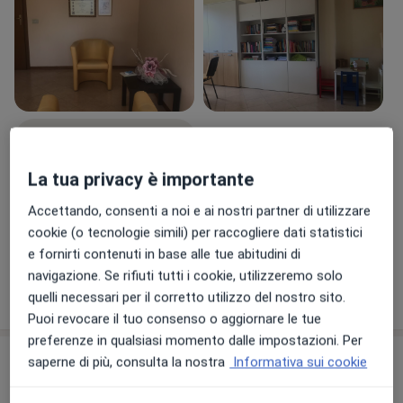
Visualizza galleria (4)
La tua privacy è importante
Pagamento online accettato
Accettando, consenti a noi e ai nostri partner di utilizzare
Risparmia tempo prima della visita.
cookie (o tecnologie simili) per raccogliere dati statistici
e fornirti contenuti in base alle tue abitudini di
navigazione. Se rifiuti tutti i cookie, utilizzeremo solo
Mostra dettagli
quelli necessari per il corretto utilizzo del nostro sito.
sull'esperienza
Puoi revocare il tuo consenso o aggiornare le tue
preferenze in qualsiasi momento dalle impostazioni. Per
Prestazioni e prezzi
saperne di più, consulta la nostra
Informativa sui cookie
Colloquio psicologico