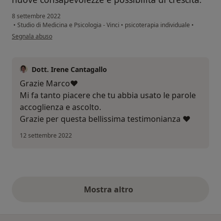
8 settembre 2022
•
Studio di Medicina e Psicologia - Vinci
•
psicoterapia individuale
•
secondo l'opinione dell'utente Marco M
Segnala abuso
Dott. Irene Cantagallo
Grazie Marco❤️
Mi fa tanto piacere che tu abbia usato le parole
accoglienza e ascolto.
Grazie per questa bellissima testimonianza ❤️
12 settembre 2022
Mostra altro
opinioni di cui sopra