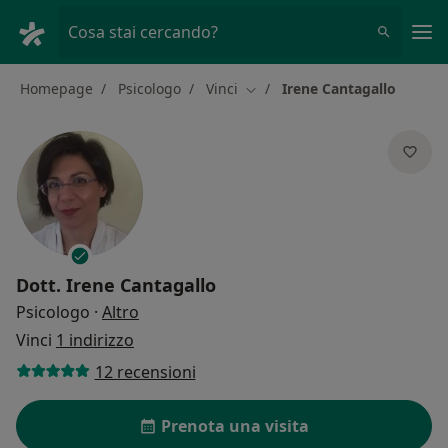
Men
Cosa stai cercando?
Homepage
Psicologo
Vinci
Irene Cantagallo
Cambia città
Dott.
Irene Cantagallo
sulle specializzazioni
Psicologo
·
Altro
Vinci
1 indirizzo
12 recensioni
Prenota una visita