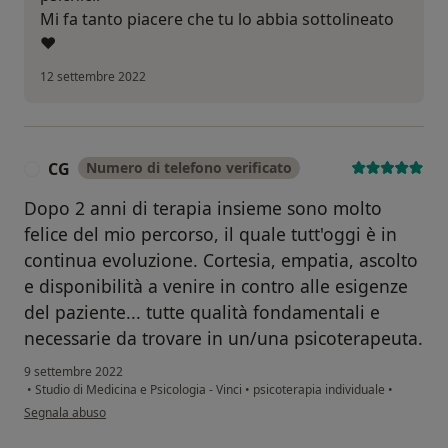
Mi fa tanto piacere che tu lo abbia sottolineato
❤️
12 settembre 2022
CG
Numero di telefono verificato
C
Dopo 2 anni di terapia insieme sono molto
felice del mio percorso, il quale tutt'oggi è in
continua evoluzione. Cortesia, empatia, ascolto
e disponibilità a venire in contro alle esigenze
del paziente... tutte qualità fondamentali e
necessarie da trovare in un/una psicoterapeuta.
9 settembre 2022
•
Studio di Medicina e Psicologia - Vinci
•
psicoterapia individuale
•
secondo l'opinione dell'utente CG
Segnala abuso