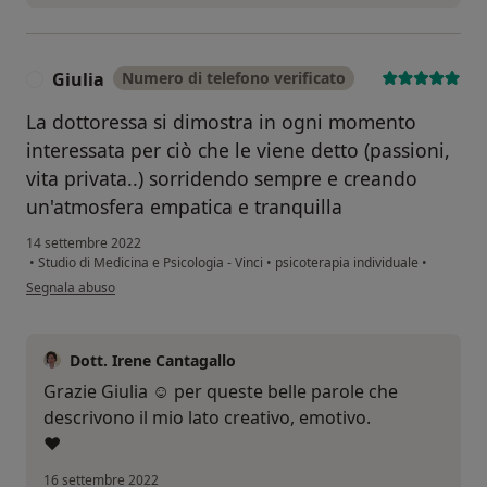
Giulia
Numero di telefono verificato
G
La dottoressa si dimostra in ogni momento
interessata per ciò che le viene detto (passioni,
vita privata..) sorridendo sempre e creando
un'atmosfera empatica e tranquilla
14 settembre 2022
•
Studio di Medicina e Psicologia - Vinci
•
psicoterapia individuale
•
secondo l'opinione dell'utente Giulia
Segnala abuso
Dott. Irene Cantagallo
Grazie Giulia ☺️ per queste belle parole che
descrivono il mio lato creativo, emotivo.
❤️
16 settembre 2022