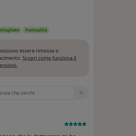
ettagliate
Puntualità
 possono essere rimosse o
iacimento.
Scopri come funziona il
Per saperne di più sulle opinioni
ensioni.
 recensioni