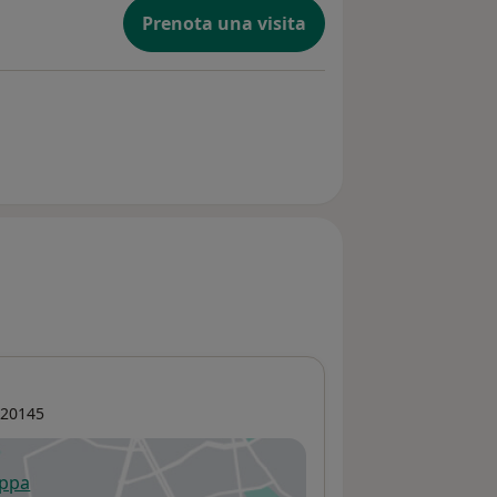
Prenota una visita
20145
appa
 apre in una nuova scheda