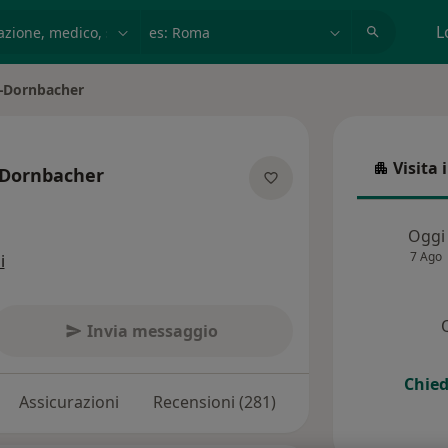
azione, medico, struttura
es: Roma
L
r-Dornbacher
Visita 
-Dornbacher
Visita in
e specializzazioni
Oggi
7 Ago
i
Invia messaggio
Chied
Assicurazioni
Recensioni (281)