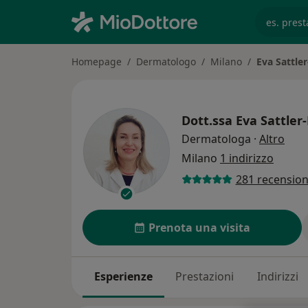
es. prest
Homepage
Dermatologo
Milano
Eva Sattle
Dott.ssa
Eva Sattler
sull
Dermatologa
·
Altro
Milano
1 indirizzo
281 recension
Prenota una visita
Esperienze
Prestazioni
Indirizzi