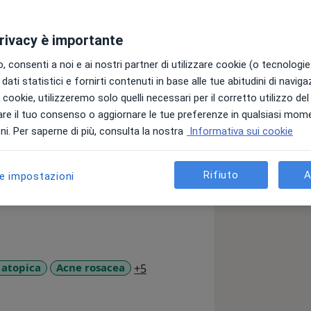
privacy è importante
 consenti a noi e ai nostri partner di utilizzare cookie (o tecnologie 
dati statistici e fornirti contenuti in base alle tue abitudini di navig
reata nel 1990 in Medicina e Chirurgia
i i cookie, utilizzeremo solo quelli necessari per il corretto utilizzo de
 per poi specializzarsi, nel 1996, in
re il tuo consenso o aggiornare le tue preferenze in qualsiasi mom
rsità Carlo di Praga. Continuando i
i. Per saperne di più, consulta la nostra
Informativa sui cookie
er in Dermatologia Immunoallergologia
is. La Dott.ssa Dornbacher ha
Rifiuto
A
tamento dell'Acne, nelle Verruche, nella
le impostazioni
Malattie Dermatologiche e nella
ienti presso il suo Studio Medico a
a11y_sr_more_diseases
 atopica
Acne rosacea
+5