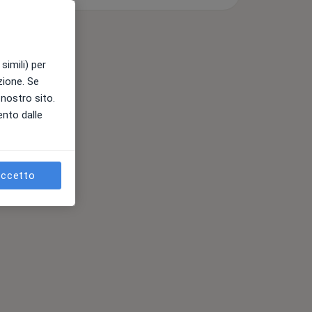
simili) per
azione. Se
l nostro sito.
ento dalle
ccetto