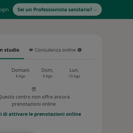
ogin
Sei un Professionista sanitario?
in studio
Consulenza online
 studio
Consulenza online
Domani
Dom,
Lun,
Mar,
Mer,
8 Ago
9 Ago
10 Ago
11 Ago
12 Ag
Questo centro non offre ancora
prenotazioni online
i di attivare le prenotazioni online