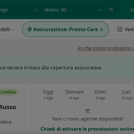
azione, medico, struttura
es: Roma
L
ibili
Assicurazione:
Pronto-Care
Vedi
In che modo ordiniamo i r
può variare in base alla copertura assicurativa.
Oggi
Domani
Dom,
Lun,
 online
7 Ago
8 Ago
9 Ago
10 Ago
 Russo
Non ci sono agende disponibili!
Medico
Chiedi di attivare le prenotazioni onlin