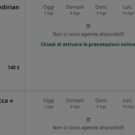
edirian
Oggi
Domani
Dom,
Lun,
7 Ago
8 Ago
9 Ago
10 Ago
Non ci sono agende disponibili!
Chiedi di attivare le prenotazioni onlin
140 €
occa
Oggi
Domani
Dom,
Lun,
7 Ago
8 Ago
9 Ago
10 Ago
i
Non ci sono agende disponibili!