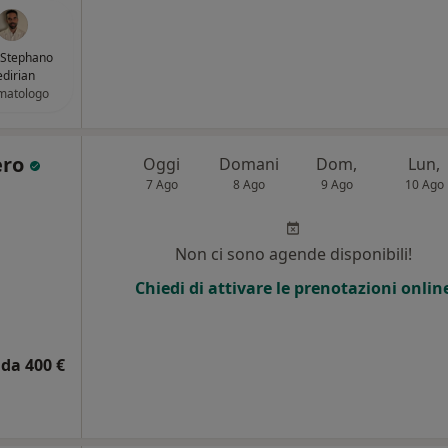
 Stephano
dirian
matologo
ero
Oggi
Domani
Dom,
Lun,
7 Ago
8 Ago
9 Ago
10 Ago
Non ci sono agende disponibili!
Chiedi di attivare le prenotazioni onlin
da 400 €