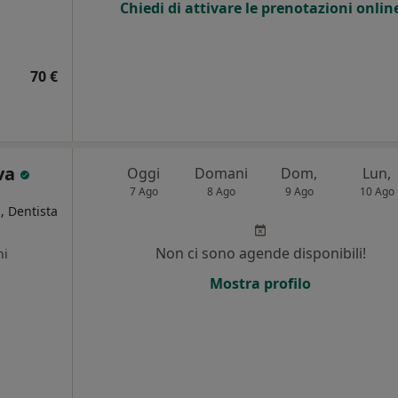
Chiedi di attivare le prenotazioni onlin
70 €
iva
Oggi
Domani
Dom,
Lun,
7 Ago
8 Ago
9 Ago
10 Ago
, Dentista
Non ci sono agende disponibili!
ni
Mostra profilo