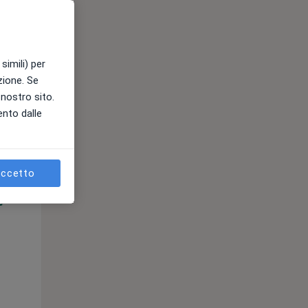
simili) per
azione. Se
l nostro sito.
ento dalle
Mar,
Mer,
Gio,
11 Ago
12 Ago
13 Ago
ccetto
e