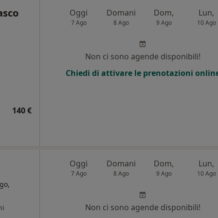
asco
Oggi
Domani
Dom,
Lun,
7 Ago
8 Ago
9 Ago
10 Ago
Non ci sono agende disponibili!
Chiedi di attivare le prenotazioni onlin
140 €
Oggi
Domani
Dom,
Lun,
7 Ago
8 Ago
9 Ago
10 Ago
go,
Non ci sono agende disponibili!
ni