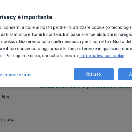
privacy è importante
 consenti a noi e ai nostri partner di utilizzare cookie (o tecnologie 
200 €
dati statistici e fornirti contenuti in base alle tue abitudini di navig
i i cookie, utilizzeremo solo quelli necessari per il corretto utilizzo de
re il tuo consenso o aggiornare le tue preferenze in qualsiasi mom
Oggi
Domani
Dom,
Lun,
 online
i. Per saperne di più, consulta la nostra
Informativa sui cookie
7 Ago
8 Ago
9 Ago
10 Ago
bile
Medico
Rifiuto
A
le impostazioni
Non ci sono agende disponibili!
Chiedi di attivare le prenotazioni onlin
i
 Nei.
empatia