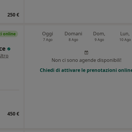
250 €
Oggi
Domani
Dom,
Lun,
 online
7 Ago
8 Ago
9 Ago
10 Ago
sce
ltro
Non ci sono agende disponibili!
Chiedi di attivare le prenotazioni onlin
450 €