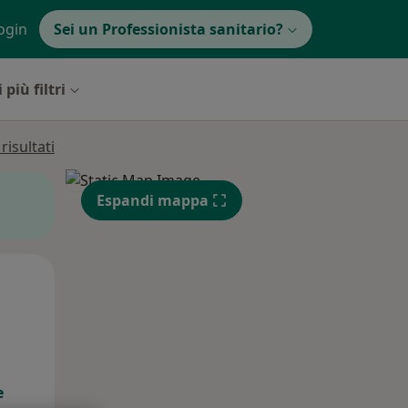
ogin
Sei un Professionista sanitario?
 più filtri
isultati
Espandi mappa
Mar,
Mer,
Gio,
11 Ago
12 Ago
13 Ago
e