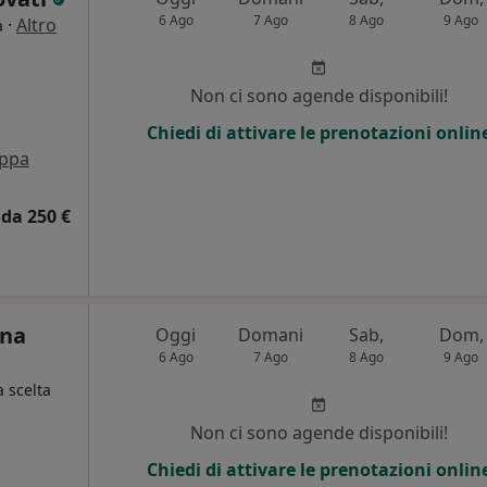
6 Ago
7 Ago
8 Ago
9 Ago
·
Altro
a
Non ci sono agende disponibili!
Chiedi di attivare le prenotazioni onlin
ppa
da 250 €
ina
Oggi
Domani
Sab,
Dom,
6 Ago
7 Ago
8 Ago
9 Ago
a scelta
Non ci sono agende disponibili!
Chiedi di attivare le prenotazioni onlin