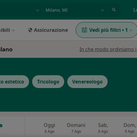
azione, medico, struttura
es: Roma
L
ibili
Assicurazione
Vedi più filtri
•
1
ilano
In che modo ordiniamo i r
o estetico
Tricologo
Venereologo
Oggi
Domani
Sab,
Dom,
6 Ago
7 Ago
8 Ago
9 Ago