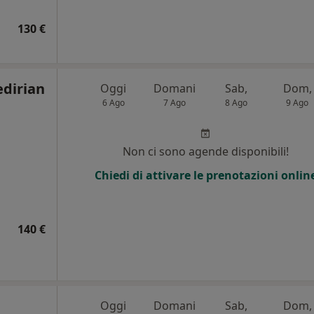
130 €
edirian
Oggi
Domani
Sab,
Dom,
6 Ago
7 Ago
8 Ago
9 Ago
Non ci sono agende disponibili!
Chiedi di attivare le prenotazioni onlin
140 €
Oggi
Domani
Sab,
Dom,