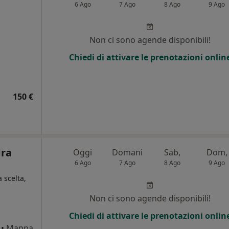
6 Ago
7 Ago
8 Ago
9 Ago
i
Non ci sono agende disponibili!
Chiedi di attivare le prenotazioni onlin
150 €
dra
Oggi
Domani
Sab,
Dom,
6 Ago
7 Ago
8 Ago
9 Ago
a scelta,
Non ci sono agende disponibili!
i
Chiedi di attivare le prenotazioni onlin
•
Mappa