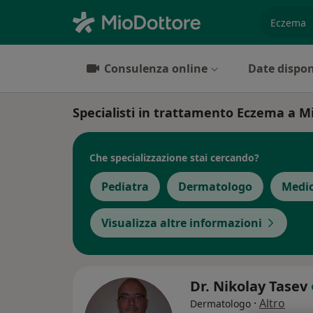
es. prest
Consulenza online
Date dispon
Specialisti in trattamento Eczema a M
Che specializzazione stai cercando?
Pediatra
Dermatologo
Medic
Visualizza altre informazioni
Dr. Nikolay Tasev
·
Altro
Dermatologo