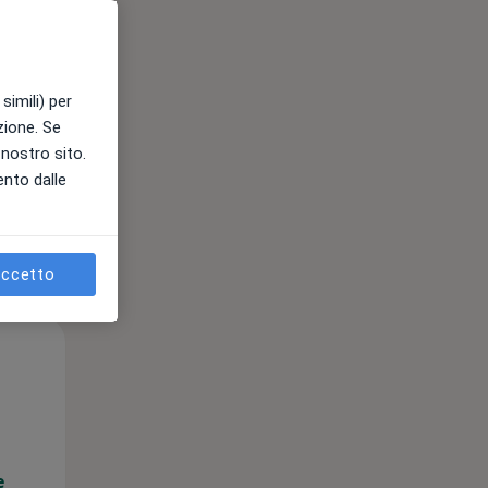
e
simili) per
azione. Se
l nostro sito.
ento dalle
ccetto
Lun,
Mar,
Mer,
10 Ago
11 Ago
12 Ago
e