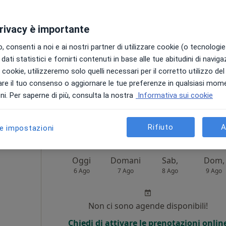
i
Non ci sono agende disponibili!
privacy è importante
Chiedi di attivare le prenotazioni onlin
 consenti a noi e ai nostri partner di utilizzare cookie (o tecnologie 
dati statistici e fornirti contenuti in base alle tue abitudini di navig
i i cookie, utilizzeremo solo quelli necessari per il corretto utilizzo de
re il tuo consenso o aggiornare le tue preferenze in qualsiasi mom
i. Per saperne di più, consulta la nostra
Informativa sui cookie
150 €
Rifiuto
A
le impostazioni
a
Oggi
Domani
Sab,
Dom,
6 Ago
7 Ago
8 Ago
9 Ago
i
Non ci sono agende disponibili!
Chiedi di attivare le prenotazioni onlin