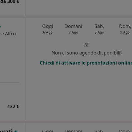
da 300 €
Oggi
Domani
Sab,
Dom,
6 Ago
7 Ago
8 Ago
9 Ago
·
Altro
o
i
Non ci sono agende disponibili!
Chiedi di attivare le prenotazioni onlin
132 €
ovati
Oggi
Domani
Sab,
Dom,