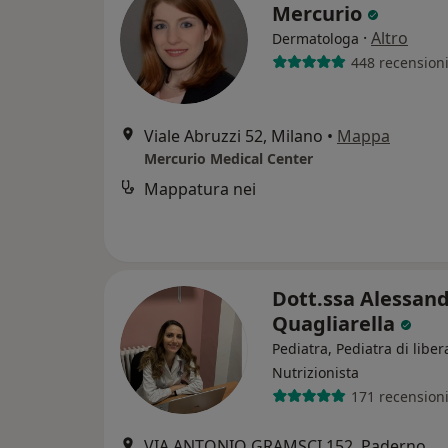
Mercurio
·
Altro
Dermatologa
448 recension
Viale Abruzzi 52, Milano
•
Mappa
Mercurio Medical Center
Mappatura nei
Dott.ssa Alessan
Quagliarella
Pediatra, Pediatra di liber
Nutrizionista
171 recension
VIA ANTONIO GRAMSCI 152, Paderno Dugnano