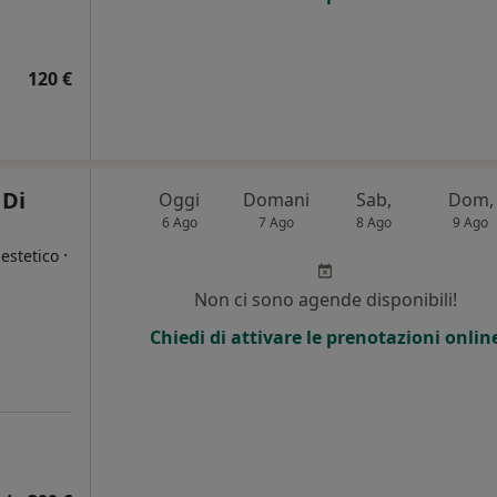
120 €
 Di
Oggi
Domani
Sab,
Dom,
6 Ago
7 Ago
8 Ago
9 Ago
·
estetico
Non ci sono agende disponibili!
i
Chiedi di attivare le prenotazioni onlin