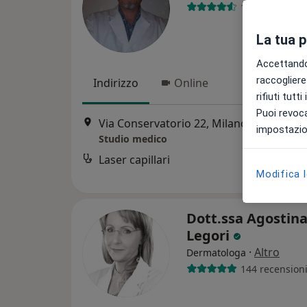
177 recension
La tua 
Accettando,
raccogliere 
Indirizzo
Online
rifiuti tutt
Puoi revoca
Via Conservatorio 22, Milano
•
Mappa
impostazion
Studio medico
Laser capillari
Modifica 
Dott.ssa Agostin
Legori
·
Altro
Dermatologa
144 recension