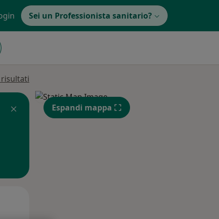
ogin
Sei un Professionista sanitario?
isultati
Espandi mappa
Lun,
Mar,
Mer,
10 Ago
11 Ago
12 Ago