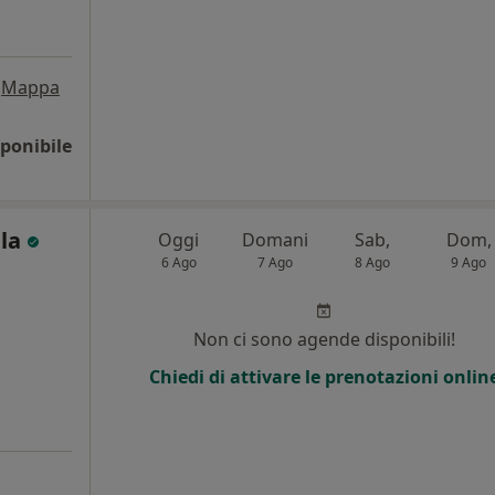
Mappa
ponibile
ala
Oggi
Domani
Sab,
Dom,
6 Ago
7 Ago
8 Ago
9 Ago
i
Non ci sono agende disponibili!
Chiedi di attivare le prenotazioni onlin