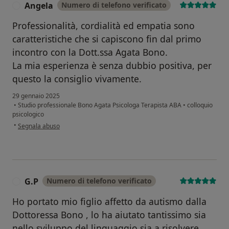
Angela
Numero di telefono verificato
A
Professionalità, cordialità ed empatia sono
caratteristiche che si capiscono fin dal primo
incontro con la Dott.ssa Agata Bono.
La mia esperienza è senza dubbio positiva, per
questo la consiglio vivamente.
29 gennaio 2025
•
Studio professionale Bono Agata Psicologa Terapista ABA
•
colloquio
psicologico
secondo l'opinione dell'utente Angela
•
Segnala abuso
G.P
Numero di telefono verificato
G
Ho portato mio figlio affetto da autismo dalla
Dottoressa Bono , lo ha aiutato tantissimo sia
nello sviluppo del linguaggio sia a risolvere