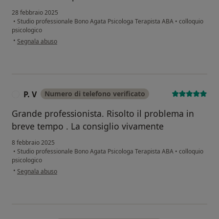
28 febbraio 2025
•
Studio professionale Bono Agata Psicologa Terapista ABA
•
colloquio
psicologico
secondo l'opinione dell'utente S.C.
•
Segnala abuso
P. V
Numero di telefono verificato
P
Grande professionista. Risolto il problema in
breve tempo . La consiglio vivamente
8 febbraio 2025
•
Studio professionale Bono Agata Psicologa Terapista ABA
•
colloquio
psicologico
secondo l'opinione dell'utente P. V
•
Segnala abuso