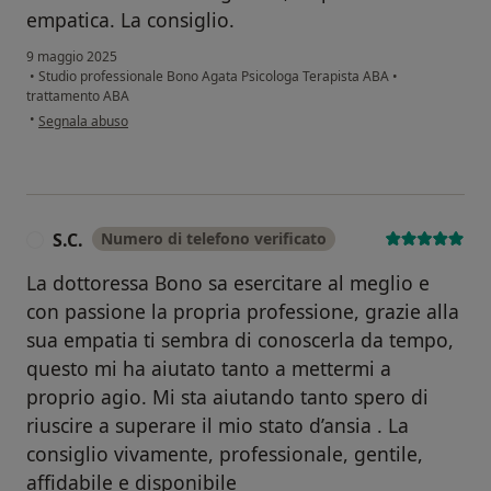
empatica. La consiglio.
9 maggio 2025
•
Studio professionale Bono Agata Psicologa Terapista ABA
•
trattamento ABA
secondo l'opinione dell'utente Andrea
•
Segnala abuso
S.C.
Numero di telefono verificato
S
La dottoressa Bono sa esercitare al meglio e
con passione la propria professione, grazie alla
sua empatia ti sembra di conoscerla da tempo,
questo mi ha aiutato tanto a mettermi a
proprio agio. Mi sta aiutando tanto spero di
riuscire a superare il mio stato d’ansia . La
consiglio vivamente, professionale, gentile,
affidabile e disponibile