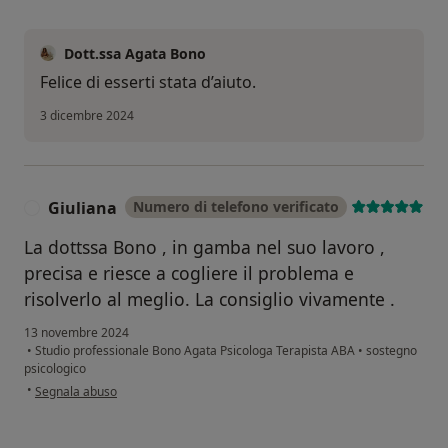
Dott.ssa Agata Bono
Felice di esserti stata d’aiuto.
3 dicembre 2024
Giuliana
Numero di telefono verificato
G
La dottssa Bono , in gamba nel suo lavoro ,
precisa e riesce a cogliere il problema e
risolverlo al meglio. La consiglio vivamente .
13 novembre 2024
•
Studio professionale Bono Agata Psicologa Terapista ABA
•
sostegno
psicologico
secondo l'opinione dell'utente Giuliana
•
Segnala abuso