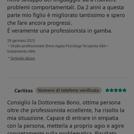
problemi comportamentali. Da 2 anni a questa
parte mio figlio è migliorato tantissimo e spero
che fare ancora progressi.
É veramente una professionista in gamba.
28 gennaio 2025
•
Studio professionale Bono Agata Psicologa Terapista ABA
•
trattamento ABA
secondo l'opinione dell'utente G.P
•
Segnala abuso
Carlitos
Numero di telefono verificato
C
Consiglio la Dottoressa Bono, ottima persona
oltre che professionista eccellente, ha risolto la
mia situazione. Capace di entrare in empatia
con la persona, metterla a proprio agio e agire
concretamente sulla problematica. Risultato,