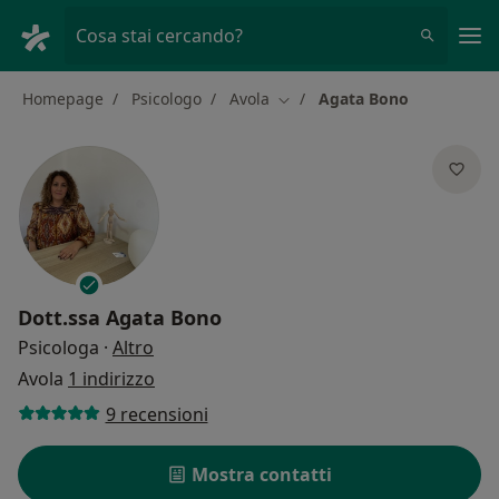
Men
Cosa stai cercando?
Homepage
Psicologo
Avola
Agata Bono
Cambia città
Dott.ssa
Agata Bono
sulle specializzazioni
Psicologa
·
Altro
Avola
1 indirizzo
9 recensioni
Mostra contatti