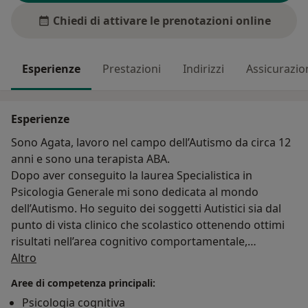
Chiedi di attivare le prenotazioni online
Esperienze
Prestazioni
Indirizzi
Assicurazio
Esperienze
Sono Agata, lavoro nel campo dell’Autismo da circa 12
anni e sono una terapista ABA.
Dopo aver conseguito la laurea Specialistica in
Psicologia Generale mi sono dedicata al mondo
dell’Autismo. Ho seguito dei soggetti Autistici sia dal
punto di vista clinico che scolastico ottenendo ottimi
risultati nell’area cognitivo comportamentale,
Su di me
acquisendo così un ottimo bagaglio di esperienza.
Altro
Oltre L’Autismo tratto anche disturbi dell’attenzione,
Aree di competenza principali:
disturbi del comportamento, consulenza, supporto e
Psicologia cognitiva
sostegno Psicologico per adolescenti e adulti.