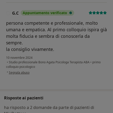
G.C
Appuntamento verificato
G
persona competente e professionale, molto
umana e empatica. Al primo colloquio ispira già
molta fiducia e sembra di conoscerla da
sempre.
la consiglio vivamente.
10 novembre 2024
•
Studio professionale Bono Agata Psicologa Terapista ABA
•
primo
colloquio psicologico
secondo l'opinione dell'utente G.C
•
Segnala abuso
Risposte ai pazienti
ha risposto a 2 domande da parte di pazienti di