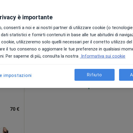
privacy è importante
 consenti a noi e ai nostri partner di utilizzare cookie (o tecnologie 
dati statistici e fornirti contenuti in base alle tue abitudini di navig
i i cookie, utilizzeremo solo quelli necessari per il corretto utilizzo de
Oggi
Domani
Lun,
Mar,
re il tuo consenso o aggiornare le tue preferenze in qualsiasi mom
8 Ago
9 Ago
10 Ago
11 Ago
i. Per saperne di più, consulta la nostra
Informativa sui cookie
go,
Rifiuto
A
le impostazioni
Non ci sono agende disponibili!
i
Mostra profilo
70 €