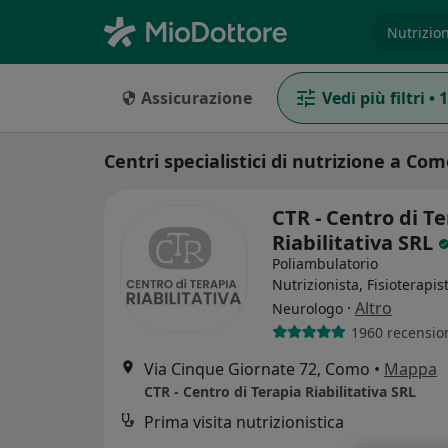
es. prest
Assicurazione
Vedi più filtri
•
1
Centri specialistici di nutrizione a Co
CTR - Centro di T
Riabilitativa SRL
Poliambulatorio
Nutrizionista, Fisioterapis
·
Altro
Neurologo
1960 recensio
Via Cinque Giornate 72, Como
•
Mappa
CTR - Centro di Terapia Riabilitativa SRL
Prima visita nutrizionistica