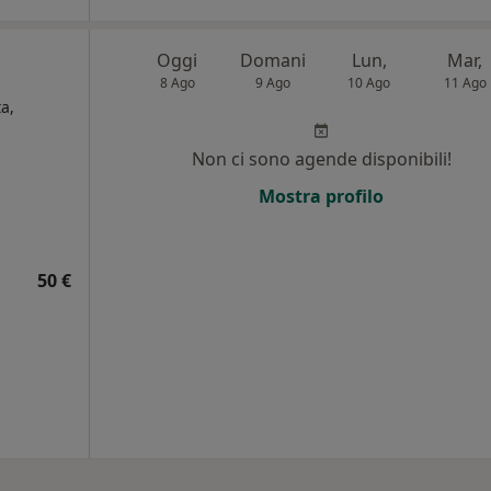
Oggi
Domani
Lun,
Mar,
8 Ago
9 Ago
10 Ago
11 Ago
ta,
Non ci sono agende disponibili!
Mostra profilo
50 €