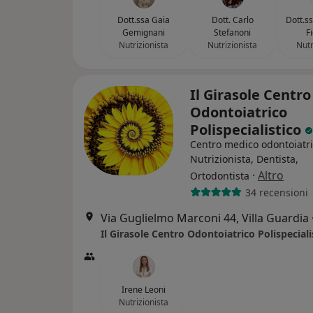
Dott.ssa Gaia
Dott. Carlo
Dott.s
Gemignani
Stefanoni
F
Nutrizionista
Nutrizionista
Nutr
Il Girasole Centro
Odontoiatrico
Polispecialistico
Centro medico odontoiatr
Nutrizionista, Dentista,
·
Altro
Ortodontista
34 recensioni
Via Guglielmo Marconi 44, Villa Guardia
Il Girasole Centro Odontoiatrico Polispeciali
Irene Leoni
Nutrizionista