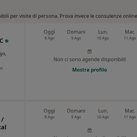
bili per visite di persona. Prova invece le consulenze online
Oggi
Domani
Lun,
Mar,
8 Ago
9 Ago
10 Ago
11 Ago
SC
go,
Non ci sono agende disponibili!
ni
Mostra profilo
Oggi
Domani
Lun,
Mar,
8 Ago
9 Ago
10 Ago
11 Ago
 /
al