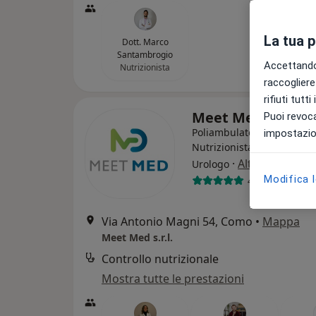
La tua 
Dott. Marco
Santambrogio
Accettando,
Nutrizionista
raccogliere 
rifiuti tutt
Meet Med s.r.l.
Puoi revoca
Poliambulatorio
impostazion
Nutrizionista, Endocrinolo
·
Altro
Urologo
Modifica 
455 recension
Via Antonio Magni 54, Como
•
Mappa
Meet Med s.r.l.
Controllo nutrizionale
Mostra tutte le prestazioni