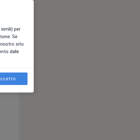
simili) per
azione. Se
l nostro sito.
Mer,
Gio,
Ven,
ento dalle
12 Ago
13 Ago
14 Ago
ccetto