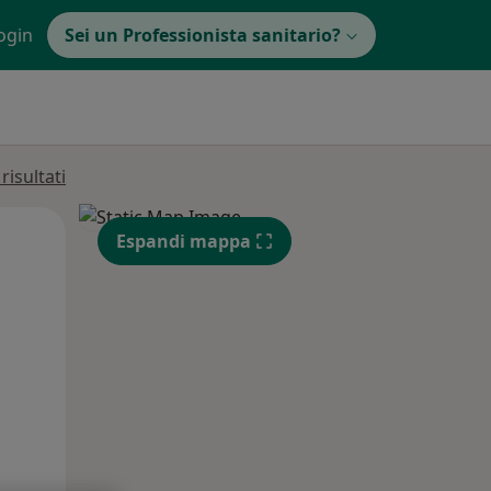
ogin
Sei un Professionista sanitario?
isultati
Mer,
Gio,
Ven,
Espandi mappa
12 Ago
13 Ago
14 Ago