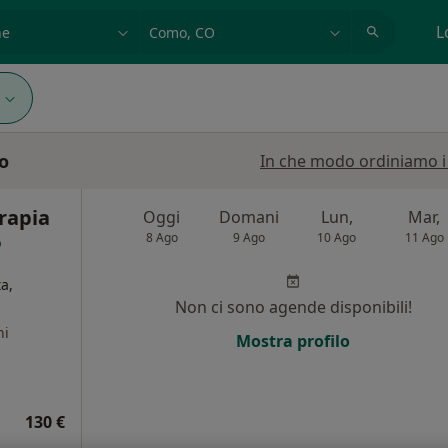
azione, medico, struttura
es: Roma
L
mo
In che modo ordiniamo i r
erapia
Oggi
Domani
Lun,
Mar,
8 Ago
9 Ago
10 Ago
11 Ago
ta,
Non ci sono agende disponibili!
ni
Mostra profilo
130 €