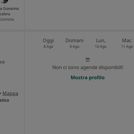
sa Giovanna
icalora
izionista
Oggi
Domani
Lun,
Mar,
8 Ago
9 Ago
10 Ago
11 Ago
ico
Non ci sono agende disponibili!
Mostra profilo
•
Mappa
stico