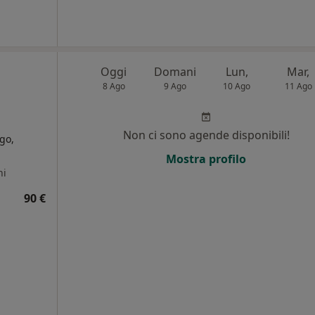
Oggi
Domani
Lun,
Mar,
8 Ago
9 Ago
10 Ago
11 Ago
Non ci sono agende disponibili!
go,
Mostra profilo
ni
90 €