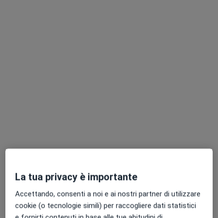
Dott.ssa Raffaella
Clauser
Nutrizionista
Questo centro non ha nessun professionista con date disponibili
Mostra profilo
La tua privacy è importante
Accettando, consenti a noi e ai nostri partner di utilizzare
Centro clinico Life on Mind
cookie (o tecnologie simili) per raccogliere dati statistici
Poliambulatorio
e fornirti contenuti in base alle tue abitudini di