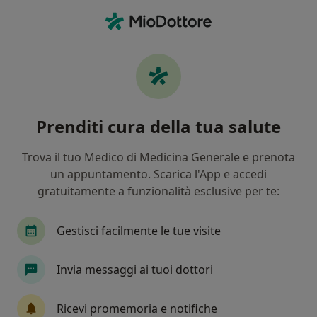
Men
Nutrizione • Legnano, MI
Filters
• 1
Assicurazione
Map
Centri specialistici di nutrizione a Legnano
Prenditi cura della tua salute
In che modo ordiniamo i risultati
Trova il tuo Medico di Medicina Generale e prenota
un appuntamento. Scarica l'App e accedi
gratuitamente a funzionalità esclusive per te:
Gestisci facilmente le tue visite
Invia messaggi ai tuoi dottori
Pagamenti online
AD CURAM SRL
Ricevi promemoria e notifiche