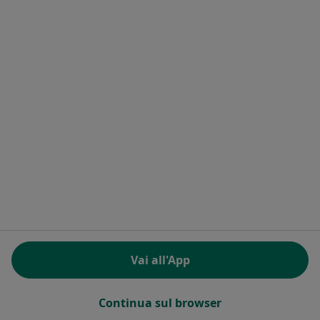
Poliambulatorio Medico e Odontoiatrico Dr. Cristina Mirelli
Questo centro non ha nessun professionista con date disponibili
Mostra profilo
Centro Medico AFI
Poliambulatorio
·
Altro
Nutrizionista, Proctologo, Urologo
Vai all'App
10 recensioni
Via Lanino 40, Saronno
•
Mappa
Continua sul browser
Centro Medico AFI