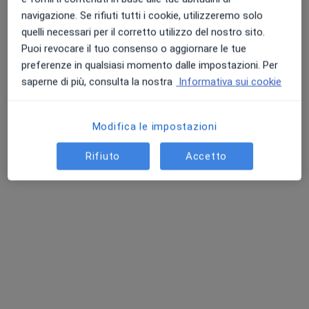
·
Altro
Nutrizionista, Psicologo, Psicoterapeuta
navigazione. Se rifiuti tutti i cookie, utilizzeremo solo
14 recensioni
quelli necessari per il corretto utilizzo del nostro sito.
Piazza Ezio Morelli 9, Legnano
•
Mappa
Puoi revocare il tuo consenso o aggiornare le tue
Centro clinico Life on Mind
preferenze in qualsiasi momento dalle impostazioni. Per
Visita nutrizionale di controllo
60 €
saperne di più, consulta la nostra
Informativa sui cookie
Mostra tutte le prestazioni
Modifica le impostazioni
Rifiuto
Accetto
Dott.ssa Viviana
Covalero
Nutrizionista
Questo centro non ha nessun professionista con date disponibili
Mostra profilo
Consulenze online disponibili