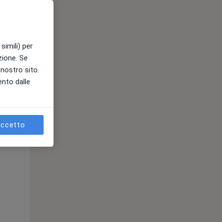
simili) per
azione. Se
l nostro sito.
ento dalle
Mar,
Mer,
Gio,
11 Ago
12 Ago
13 Ago
ccetto