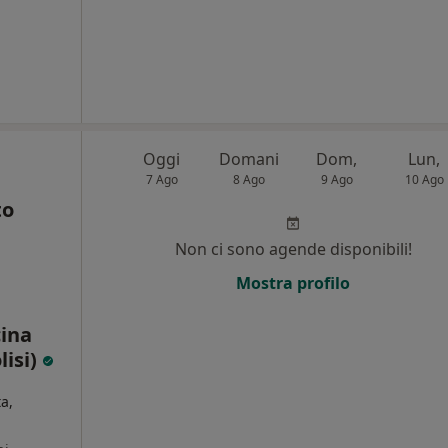
Oggi
Domani
Dom,
Lun,
7 Ago
8 Ago
9 Ago
10 Ago
to
Non ci sono agende disponibili!
Mostra profilo
cina
lisi)
ta,