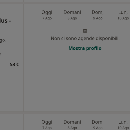
Oggi
Domani
Dom,
Lun,
7 Ago
8 Ago
9 Ago
10 Ago
us -
Non ci sono agende disponibili!
go,
Mostra profilo
ni
53 €
Oggi
Domani
Dom,
Lun,
7 Ago
8 Ago
9 Ago
10 Ago