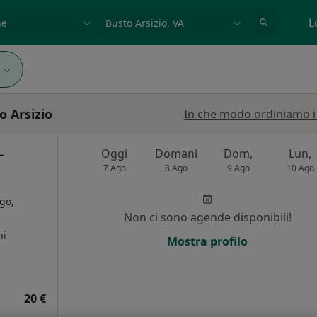
azione, medico, struttura
es: Roma
L
o Arsizio
In che modo ordiniamo i r
-
Oggi
Domani
Dom,
Lun,
7 Ago
8 Ago
9 Ago
10 Ago
go,
Non ci sono agende disponibili!
ni
Mostra profilo
20 €