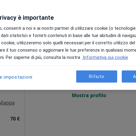
privacy è importante
 consenti a noi e ai nostri partner di utilizzare cookie (o tecnologie 
dati statistici e fornirti contenuti in base alle tue abitudini di navig
i i cookie, utilizzeremo solo quelli necessari per il corretto utilizzo de
re il tuo consenso o aggiornare le tue preferenze in qualsiasi mom
Oggi
Domani
Dom,
Lun,
i. Per saperne di più, consulta la nostra
Informativa sui cookie
7 Ago
8 Ago
9 Ago
10 Ago
ta,
Rifiuto
A
le impostazioni
Non ci sono agende disponibili!
ni
Mostra profilo
Mappa
70 €