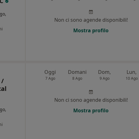
SC
go,
Non ci sono agende disponibili!
ni
Mostra profilo
Oggi
Domani
Dom,
Lun,
7 Ago
8 Ago
9 Ago
10 Ago
 /
al
Non ci sono agende disponibili!
go,
Mostra profilo
ni