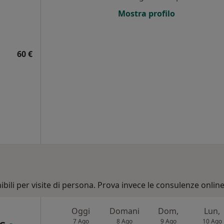
Mostra profilo
60 €
bili per visite di persona. Prova invece le consulenze online
Oggi
Domani
Dom,
Lun,
7 Ago
8 Ago
9 Ago
10 Ago