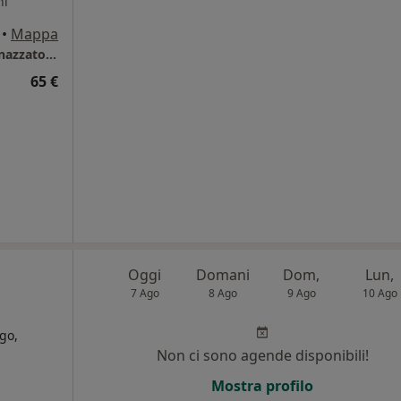
ni
•
Mappa
Studio Medico Ortopedico Dott. Davide Pennazzato (Ortopedia, Fisioterapia, Osteopatia, Ozonoterapia, Nutrizione, Medicina Estetica e Criolipolisi)
65 €
Oggi
Domani
Dom,
Lun,
7 Ago
8 Ago
9 Ago
10 Ago
go,
Non ci sono agende disponibili!
i
Mostra profilo