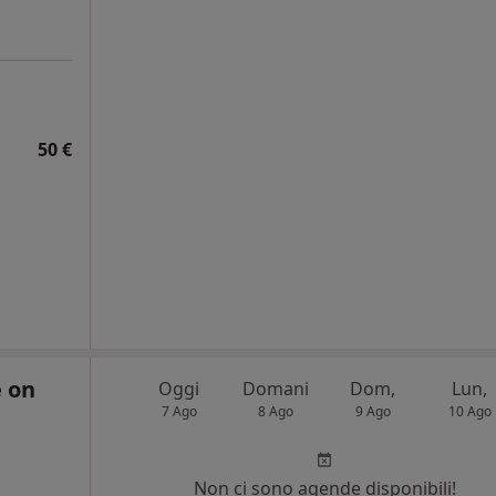
50 €
e on
Oggi
Domani
Dom,
Lun,
7 Ago
8 Ago
9 Ago
10 Ago
Non ci sono agende disponibili!