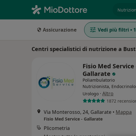
es. prest
Assicurazione
Vedi più filtri
•
1
Centri specialistici di nutrizione a Bust
Fisio Med Service 
Gallarate
Poliambulatorio
Nutrizionista, Endocrinolo
·
Altro
Urologo
1872 recensio
Via Monterosso, 24, Gallarate
•
Mappa
Fisio Med Service - Gallarate
Plicometria