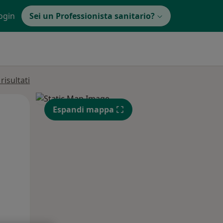
ogin
Sei un Professionista sanitario?
isultati
Mar,
Mer,
Gio,
Espandi mappa
11 Ago
12 Ago
13 Ago