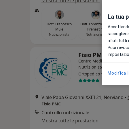
Mostra tutte le prestazioni
La tua 
Dott. Francesco
Dott. Lorenzo Bruni
Accettando,
Mulè
Prenestino
raccogliere 
Nutrizionista
Nutrizionista
rifiuti tutt
Puoi revoca
Fisio PMC
impostazion
Centro Medico
Nutrizionista, Fisioterapis
·
Altro
Modifica 
Ortopedico
1011 recensio
Viale Papa Giovanni XXIII 21, Nerviano
•
Fisio PMC
Controllo nutrizionale
Mostra tutte le prestazioni