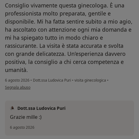
Consiglio vivamente questa ginecologa. È una
professionista molto preparata, gentile e
disponibile. Mi ha fatta sentire subito a mio agio,
ha ascoltato con attenzione ogni mia domanda e
mi ha spiegato tutto in modo chiaro e
rassicurante. La visita è stata accurata e svolta
con grande delicatezza. Un’esperienza davvero
positiva, la consiglio a chi cerca competenza e
umanità.
6 agosto 2026
•
Dott.ssa Ludovica Puri
•
visita ginecologica
•
secondo l'opinione dell'utente Fatima
Segnala abuso
Dott.ssa Ludovica Puri
Grazie mille :)
6 agosto 2026