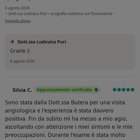
6 agosto 2026
•
Dott.ssa Ludovica Puri
•
ecografia ostetrica con flussimetria
•
secondo l'opinione dell'utente Francesca
Segnala abuso
Dott.ssa Ludovica Puri
Grazie :)
6 agosto 2026
Silvia C.
Appuntamento verificato
S
Sono stata dalla Dott.ssa Butera per una visita
angiologica e l'esperienza è stata davvero
positiva. Fin da subito mi ha messo a mio agio,
ascoltando con attenzione i miei sintomi e le mie
preoccupazioni. Durante l'esame è stata molto