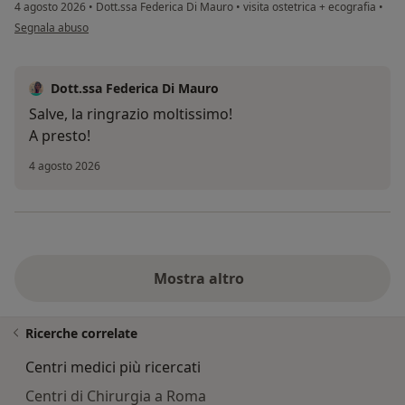
4 agosto 2026
•
Dott.ssa Federica Di Mauro
•
visita ostetrica + ecografia
•
secondo l'opinione dell'utente Caterina
Segnala abuso
Dott.ssa Federica Di Mauro
Salve, la ringrazio moltissimo!
A presto!
4 agosto 2026
Mostra altro
Ricerche correlate
Centri medici più ricercati
Centri di Chirurgia a Roma