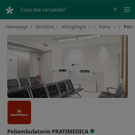
Men
Cosa stai cercando?
Homepage
Strutture
Allergologia
Roma
Polia
Cambia città
Cambia cit
Poliambulatorio PRATIMEDICA