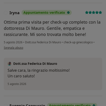
Iryna
Appuntamento verificato
I
Ottima prima visita per check-up completo con la
dottoressa Di Mauro. Gentile, empatica e
rassicurante. Mi sono trovata molto bene!
5 agosto 2026
•
Dott.ssa Federica Di Mauro
•
check-up ginecologico
•
secondo l'opinione dell'utente Iryna
Segnala abuso
Dott.ssa Federica Di Mauro
Salve cara, la ringrazio moltissimo!
Un caro saluto!
5 agosto 2026
Eugenio Cappuccio
Appuntamento verificato
E