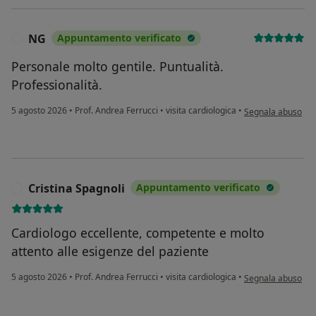
NG
Appuntamento verificato
N
Personale molto gentile. Puntualità.
Professionalità.
secondo l'opinione
5 agosto 2026
•
Prof. Andrea Ferrucci
•
visita cardiologica
•
Segnala abuso
Cristina Spagnoli
Appuntamento verificato
C
Cardiologo eccellente, competente e molto
attento alle esigenze del paziente
secondo l'opinione
5 agosto 2026
•
Prof. Andrea Ferrucci
•
visita cardiologica
•
Segnala abuso