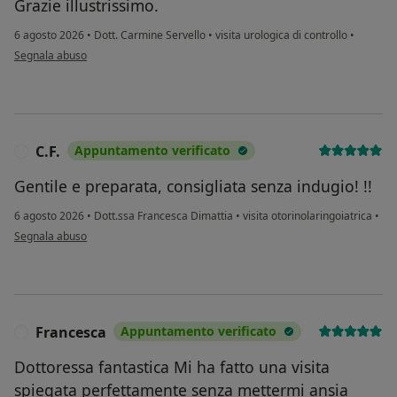
Grazie illustrissimo.
6 agosto 2026
•
Dott. Carmine Servello
•
visita urologica di controllo
•
secondo l'opinione dell'utente Francesco Lucantoni
Segnala abuso
C.F.
Appuntamento verificato
C
Gentile e preparata, consigliata senza indugio! !!
6 agosto 2026
•
Dott.ssa Francesca Dimattia
•
visita otorinolaringoiatrica
•
secondo l'opinione dell'utente C.F.
Segnala abuso
Francesca
Appuntamento verificato
F
Dottoressa fantastica Mi ha fatto una visita
spiegata perfettamente senza mettermi ansia