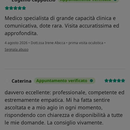
Medico specialista di grande capacità clinica e
comunicativa, dote rara. Visita accuratissima ed
approfondita.
4 agosto 2026
•
Dott.ssa Irene Abicca
•
prima visita oculistica
•
secondo l'opinione dell'utente Eugenio Cappuccio
Segnala abuso
Caterina
Appuntamento verificato
C
davvero eccellente: professionale, competente ed
estremamente empatica. Mi ha fatta sentire
ascoltata e a mio agio in ogni momento,
rispondendo con chiarezza e disponibilità a tutte
le mie domande. La consiglio vivamente.