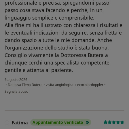
professionale e precisa, spiegandomi passo
passo cosa stava facendo e perché, in un
linguaggio semplice e comprensibile.
Alla fine mi ha illustrato con chiarezza i risultati e
le eventuali indicazioni da seguire, senza fretta e
dando spazio a tutte le mie domande. Anche
l'organizzazione dello studio è stata buona.
Consiglio vivamente la Dottoressa Butera a
chiunque cerchi una specialista competente,
gentile e attenta al paziente.
6 agosto 2026
•
Dott.ssa Elena Butera
•
visita angiologica + ecocolordoppler
•
secondo l'opinione dell'utente Silvia C.
Segnala abuso
Fatima
Appuntamento verificato