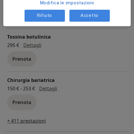
esame audiometrico
43 € - 73 €
Dettagli
Modifica le impostazioni
Prenota
Rifiuto
Accetto
Tossina botulinica
tossina botulinica
295 €
Dettagli
Prenota
Chirurgia bariatrica
chirurgia bariatrica
150 € - 253 €
Dettagli
Prenota
+ 411 prestazioni