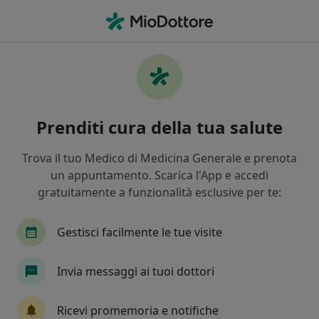
Men
Visita Oftalmologica • Milano, MI
Filters
• 1
Assicurazione
Map
Visita oftalmologica a Milano: cliniche e
Prenditi cura della tua salute
specialisti
In che modo ordiniamo i risultati
Trova il tuo Medico di Medicina Generale e prenota
un appuntamento. Scarica l'App e accedi
gratuitamente a funzionalità esclusive per te:
Che specializzazione stai cercando?
Oculista
Chirurgo
Medico estetico
Or
Gestisci facilmente le tue visite
Invia messaggi ai tuoi dottori
Ricevi promemoria e notifiche