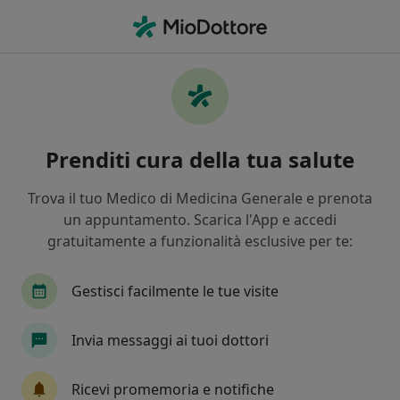
Men
Cosa stai cercando?
Homepage
Prestazioni Disponibili
Test Dei Colori
Test dei colori - Informazioni,
Prenditi cura della tua salute
specialisti, domande frequenti
Trova il tuo Medico di Medicina Generale e prenota
un appuntamento. Scarica l'App e accedi
gratuitamente a funzionalità esclusive per te:
Info
Gestisci facilmente le tue visite
Esperti in test dei colori
Invia messaggi ai tuoi dottori
Ricevi promemoria e notifiche