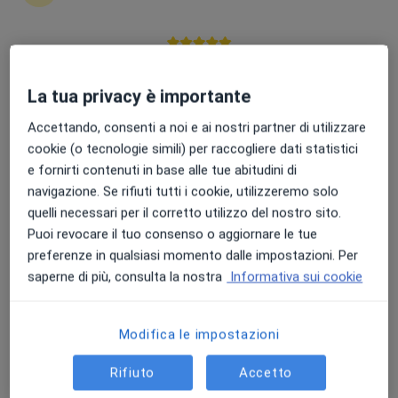
Francesco Gagliardo
Oculista, Chirurgo
Punteggio medio: 4.7 e 4.8 su Apple e Play Store
Palermo
La tua privacy è importante
Prenota ora
Accettando, consenti a noi e ai nostri partner di utilizzare
Luigi Di Pilato
cookie (o tecnologie simili) per raccogliere dati statistici
e fornirti contenuti in base alle tue abitudini di
Oculista, Chirurgo
navigazione. Se rifiuti tutti i cookie, utilizzeremo solo
Bisceglie
quelli necessari per il corretto utilizzo del nostro sito.
Prenota ora
Puoi revocare il tuo consenso o aggiornare le tue
preferenze in qualsiasi momento dalle impostazioni. Per
Carla Fabbri
saperne di più, consulta la nostra
Informativa sui cookie
Oculista
Roma
Modifica le impostazioni
Prenota ora
Rifiuto
Accetto
Daria Rullo