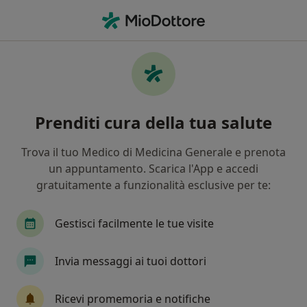
Men
Cosa stai cercando?
Homepage
Prestazioni Disponibili
Inserimento Iud (Spirale)
Inserimento iud (spirale) -
Prenditi cura della tua salute
Informazioni, specialisti,
Trova il tuo Medico di Medicina Generale e prenota
domande frequenti
un appuntamento. Scarica l'App e accedi
gratuitamente a funzionalità esclusive per te:
Gestisci facilmente le tue visite
Info
Invia messaggi ai tuoi dottori
Esperti in inserimento iud (spirale)
Ricevi promemoria e notifiche