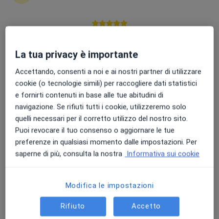
Donatella Guerrieri
Punteggio medio: 4.7 e 4.8 su Apple e Play Store
Ginecologo
La tua privacy è importante
Roma
Accettando, consenti a noi e ai nostri partner di utilizzare
Prenota ora
cookie (o tecnologie simili) per raccogliere dati statistici
e fornirti contenuti in base alle tue abitudini di
Rebecca Degliuomini
navigazione. Se rifiuti tutti i cookie, utilizzeremo solo
quelli necessari per il corretto utilizzo del nostro sito.
Ginecologo
Puoi revocare il tuo consenso o aggiornare le tue
Milano
preferenze in qualsiasi momento dalle impostazioni. Per
saperne di più, consulta la nostra
Informativa sui cookie
Francesca Chiudinelli
Modifica le impostazioni
Ginecologo
Bagnolo Mella
Rifiuto
Accetto
Prenota ora