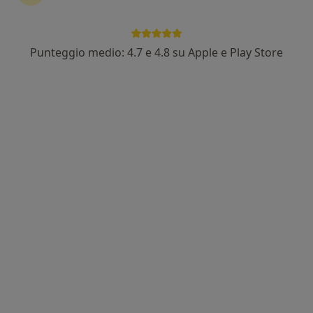
Punteggio medio: 4.7 e 4.8 su Apple e Play Store
Dott.ssa Maria Lara Paolucci
·
Altro
Radiologa, Ecografista
59 recensioni
Via Kassel 17, Firenze
•
Mappa
CENTRO MEDICO EUROPA srl
Ecografia addome superiore
80 €
Questo dottore non ha ancora attivato le prenotazioni online presso questo indirizzo.
Chiedi di attivare le prenotazioni online