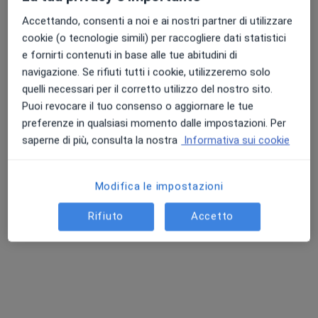
Accettando, consenti a noi e ai nostri partner di utilizzare
cookie (o tecnologie simili) per raccogliere dati statistici
e fornirti contenuti in base alle tue abitudini di
navigazione. Se rifiuti tutti i cookie, utilizzeremo solo
quelli necessari per il corretto utilizzo del nostro sito.
Puoi revocare il tuo consenso o aggiornare le tue
Dr. Pietro Ticci
preferenze in qualsiasi momento dalle impostazioni. Per
·
Altro
Ecografista, Senologo
saperne di più, consulta la nostra
Informativa sui cookie
269 recensioni
Indirizzo 1
Indirizzo 2
Indirizzo 3
Modifica le impostazioni
Rifiuto
Accetto
Via Attilio Ragionieri, 101, Sesto Fiorentino
•
Mappa
Villa Donatello
Ecografia addome superiore
110 €
Questo dottore non ha ancora attivato le prenotazioni online presso questo indirizzo.
Chiedi di attivare le prenotazioni online