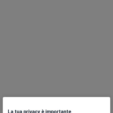
Dott. Matan Yanilov
·
Altro
Ecografista
455 recensioni
Indirizzo 1
Indirizzo 2
Piazzale della Resistenza 3, Scandicci
•
Mappa
Lilium Studi Medici
Ecografia addome superiore
80 €
Questo dottore non ha ancora attivato le prenotazioni online presso questo indirizzo.
Chiedi di attivare le prenotazioni online
La tua privacy è importante