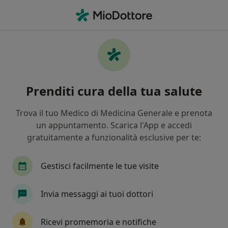
Men
Ecografia Addome Superiore • Firenze, FI
Filters
• 1
Assicurazione
Map
Ecografia addome superiore a Firenze:
Prenditi cura della tua salute
cliniche e specialisti
In che modo ordiniamo i risultati
Trova il tuo Medico di Medicina Generale e prenota
un appuntamento. Scarica l'App e accedi
gratuitamente a funzionalità esclusive per te:
Che tipo di visita vuoi prenotare?
Ecografia addome superiore
Gestisci facilmente le tue visite
Invia messaggi ai tuoi dottori
Ricevi promemoria e notifiche