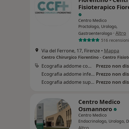
Fisioterapico Fio
Centro Medico
Proctologo, Urologo,
·
Altro
Gastroenterologo
516 recension
Via del Ferrone, 17, Firenze
•
Mappa
Ecografia addome completo
Prezzo non dis
Ecografia addome inferiore
Prezzo non dis
Ecografia addome superiore
Prezzo non dis
Centro Medico
Osmannoro
Centro Medico
Endocrinologo, Urologo, D
Altro