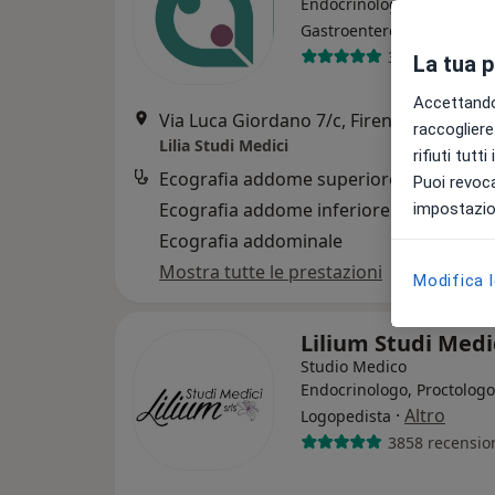
Endocrinologo, Urologo,
·
Altro
Gastroenterologo
3145 recensio
La tua 
Accettando,
Via Luca Giordano 7/c, Firenze
•
Mappa
raccogliere 
Lilia Studi Medici
rifiuti tutt
Ecografia addome superiore
Puoi revoca
Ecografia addome inferiore
impostazion
Ecografia addominale
Mostra tutte le prestazioni
Modifica 
Lilium Studi Medi
Studio Medico
Endocrinologo, Proctologo
·
Altro
Logopedista
3858 recensio