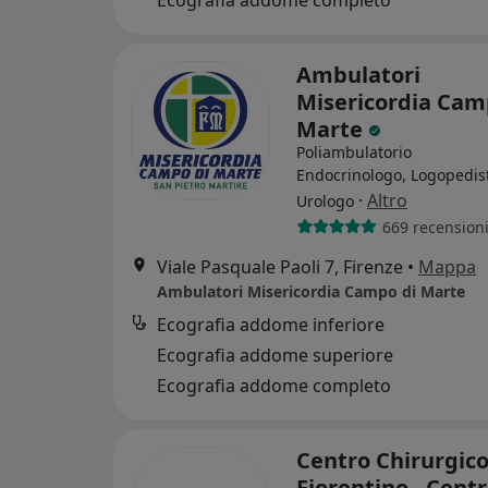
Ecografia addome completo
Ambulatori
Misericordia Cam
Marte
Poliambulatorio
Endocrinologo, Logopedis
·
Altro
Urologo
669 recension
Viale Pasquale Paoli 7, Firenze
•
Mappa
Ambulatori Misericordia Campo di Marte
Ecografia addome inferiore
Ecografia addome superiore
Ecografia addome completo
Centro Chirurgic
Fiorentino - Cent