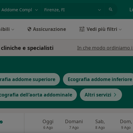
azione, medico, struttura
es: Roma
L
ibili
Assicurazione
Vedi più filtri
liniche e specialisti
In che modo ordiniamo i r
rafia addome superiore
Ecografia addome inferiore
cografia dell'aorta addominale
Altri servizi
Oggi
Domani
Sab,
Dom,
6 Ago
7 Ago
8 Ago
9 Ago