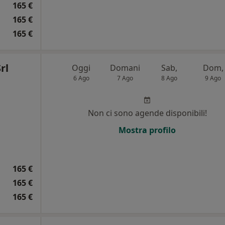
165 €
165 €
165 €
rl
Oggi
Domani
Sab,
Dom,
6 Ago
7 Ago
8 Ago
9 Ago
Non ci sono agende disponibili!
i
Mostra profilo
165 €
165 €
165 €