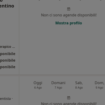
rentino
Non ci sono agende disponibili!
Mostra profilo
i
Centro Chirurgico Fiorentino - Centro Fisioterapico Fiorentino
ponibile
ponibile
ponibile
Oggi
Domani
Sab,
Dom,
6 Ago
7 Ago
8 Ago
9 Ago
·
entista
Non ci sono agende disponibili!