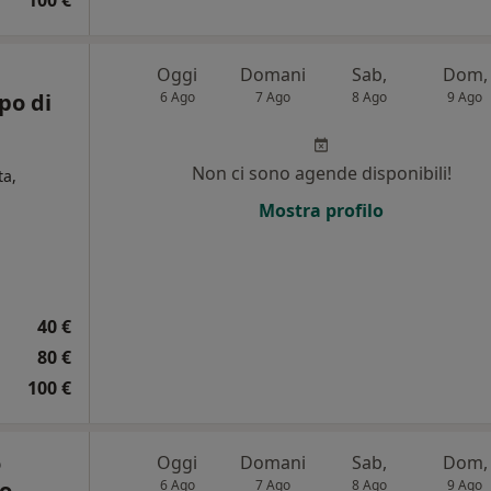
100 €
Oggi
Domani
Sab,
Dom,
po di
6 Ago
7 Ago
8 Ago
9 Ago
Non ci sono agende disponibili!
ta,
Mostra profilo
i
40 €
80 €
100 €
o
Oggi
Domani
Sab,
Dom,
ro
6 Ago
7 Ago
8 Ago
9 Ago