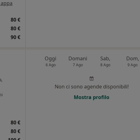
appa
80 €
80 €
90 €
Oggi
Domani
Sab,
Dom,
6 Ago
7 Ago
8 Ago
9 Ago
o,
Non ci sono agende disponibili!
ni
Mostra profilo
80 €
80 €