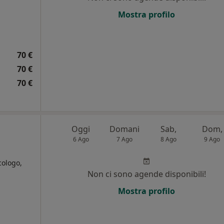
i
Mostra profilo
70 €
70 €
70 €
Oggi
Domani
Sab,
Dom,
6 Ago
7 Ago
8 Ago
9 Ago
ologo,
Non ci sono agende disponibili!
Mostra profilo