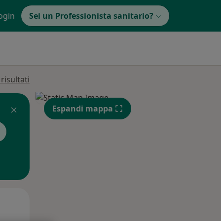
ogin
Sei un Professionista sanitario?
isultati
Espandi mappa
Lun,
Mar,
Mer,
10 Ago
11 Ago
12 Ago