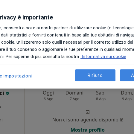
Non ci sono agende disponibili!
ni
privacy è importante
Mostra profilo
 consenti a noi e ai nostri partner di utilizzare cookie (o tecnologie 
dati statistici e fornirti contenuti in base alle tue abitudini di navig
i i cookie, utilizzeremo solo quelli necessari per il corretto utilizzo de
90 €
re il tuo consenso o aggiornare le tue preferenze in qualsiasi mom
90 €
i. Per saperne di più, consulta la nostra
Informativa sui cookie
90 €
Rifiuto
A
le impostazioni
ci
Oggi
Domani
Sab,
Dom,
6 Ago
7 Ago
8 Ago
9 Ago
,
Non ci sono agende disponibili!
ni
Mostra profilo