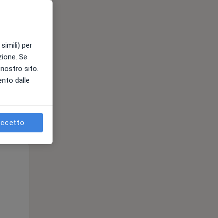
simili) per
azione. Se
l nostro sito.
ento dalle
ccetto
Lun,
Mar,
Mer,
10 Ago
11 Ago
12 Ago