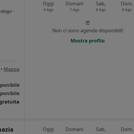
Oggi
Domani
Sab,
Dom,
6 Ago
7 Ago
8 Ago
9 Ago
·
cologo
i
Non ci sono agende disponibili!
Mostra profilo
•
Mappa
ponibile
ponibile
gratuita
mazia
Oggi
Domani
Sab,
Dom,