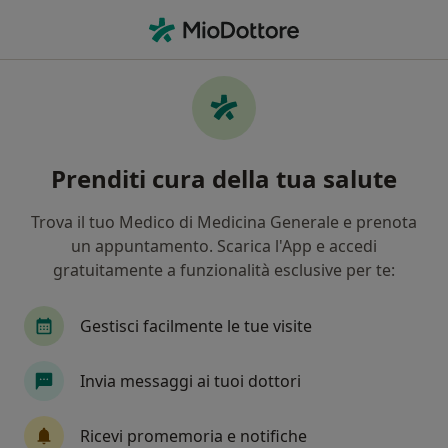
Men
Ecografia 3D • Ladispoli, RM
Filters
• 1
Mappa
Ecografia 3D a Ladispoli: cliniche e
Prenditi cura della tua salute
specialisti
In che modo ordiniamo i risultati
Trova il tuo Medico di Medicina Generale e prenota
un appuntamento. Scarica l'App e accedi
gratuitamente a funzionalità esclusive per te:
Che tipo di visita vuoi prenotare?
Ecografia 3D
Gestisci facilmente le tue visite
Invia messaggi ai tuoi dottori
Ricevi promemoria e notifiche