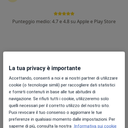
Punteggio medio: 4.7 e 4.8 su Apple e Play Store
Dott.ssa Claudia Morgani
Ginecologo
27 recensioni
Via Mario Sironi 3F, Ladispoli
•
Mappa
Opera Lab | Analisi cliniche e Poliambulatorio
La tua privacy è importante
Ecografia 3D
110 €
Questo dottore non ha ancora attivato le prenotazioni online presso questo indirizzo.
Accettando, consenti a noi e ai nostri partner di utilizzare
cookie (o tecnologie simili) per raccogliere dati statistici
Chiedi di attivare le prenotazioni online
e fornirti contenuti in base alle tue abitudini di
navigazione. Se rifiuti tutti i cookie, utilizzeremo solo
quelli necessari per il corretto utilizzo del nostro sito.
Puoi revocare il tuo consenso o aggiornare le tue
preferenze in qualsiasi momento dalle impostazioni. Per
saperne di più, consulta la nostra
Informativa sui cookie