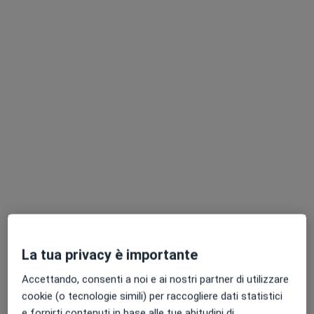
Dott.ssa Emanuela Danese
·
Altro
Cardiologo
16 recensioni
Via Mario Sironi 3F, Ladispoli
•
Mappa
Opera Lab
Visita cardiologica
100 €
Questo dottore non ha ancora attivato le prenotazioni online presso questo indirizzo.
Chiedi di attivare le prenotazioni online
La tua privacy è importante
Accettando, consenti a noi e ai nostri partner di utilizzare
cookie (o tecnologie simili) per raccogliere dati statistici
e fornirti contenuti in base alle tue abitudini di