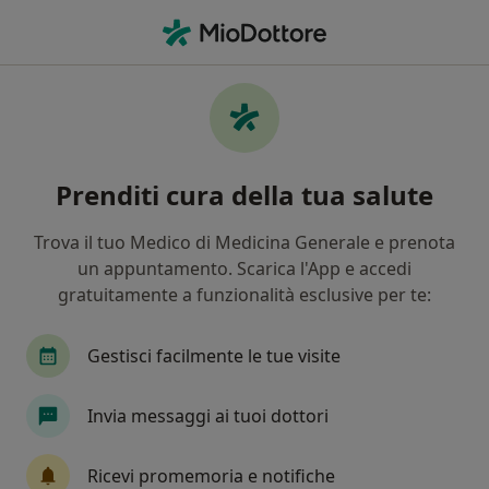
Men
Cardiologo • Ladispoli, RM
Filters
Mappa
Cardiologi a Ladispoli. Prenota online la tua
Prenditi cura della tua salute
visita
In che modo ordiniamo i risultati
Trova il tuo Medico di Medicina Generale e prenota
un appuntamento. Scarica l'App e accedi
gratuitamente a funzionalità esclusive per te:
Gestisci facilmente le tue visite
Invia messaggi ai tuoi dottori
Dott. Giuseppe Caminiti
Ricevi promemoria e notifiche
·
Altro
Cardiologo