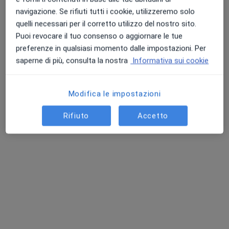
navigazione. Se rifiuti tutti i cookie, utilizzeremo solo
quelli necessari per il corretto utilizzo del nostro sito.
Puoi revocare il tuo consenso o aggiornare le tue
preferenze in qualsiasi momento dalle impostazioni. Per
Opera Lab | Analisi cliniche e
saperne di più, consulta la nostra
Informativa sui cookie
Poliambulatorio
Poliambulatorio
Modifica le impostazioni
·
Altro
Cardiologo, Urologo, Gastroenterologo
248 recensioni
Rifiuto
Accetto
Via Mario Sironi 3F, Ladispoli
•
Mappa
Opera Lab | Analisi cliniche e Poliambulatorio
Visita cardiologica
100 €
Mostra tutte le prestazioni
Dott.ssa Emanuela
Danese