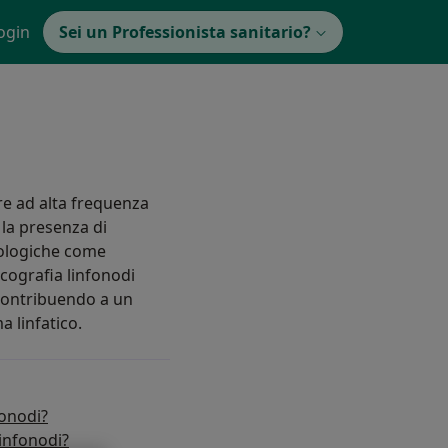
ogin
Sei un Professionista sanitario?
re ad alta frequenza
 la presenza di
tologiche come
ecografia linfonodi
contribuendo a un
a linfatico.
fonodi?
infonodi?