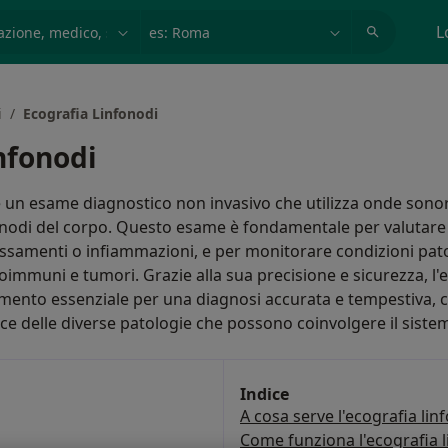
azione, medico, struttura
es: Roma
L
i
Ecografia Linfonodi
infonodi
 è un esame diagnostico non invasivo che utilizza onde sono
nfonodi del corpo. Questo esame è fondamentale per valutare
ssamenti o infiammazioni, e per monitorare condizioni pa
toimmuni e tumori. Grazie alla sua precisione e sicurezza, l'
mento essenziale per una diagnosi accurata e tempestiva, 
ce delle diverse patologie che possono coinvolgere il sistem
Indice
A cosa serve l'ecografia lin
Come funziona l'ecografia l