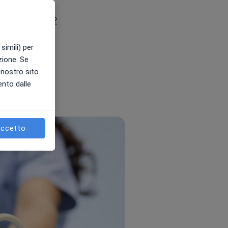
fia linfonodi?
afia linfonodi?
città
sti e cliniche
simili) per
azione. Se
l nostro sito.
ento dalle
ccetto