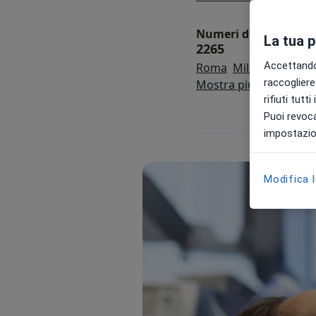
Numeri di specialisti 
La tua 
2265
Accettando,
Roma
Milano
Moden
raccogliere 
Mostra più località
rifiuti tutt
Puoi revoca
impostazion
Modifica 