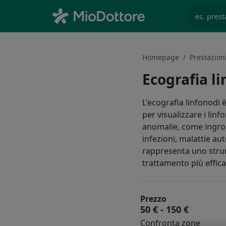
es. prest
Homepage
Prestazion
Ecografia l
L'ecografia linfonodi
per visualizzare i li
anomalie, come ingro
infezioni, malattie au
rappresenta uno stru
trattamento più effica
Prezzo
50 €
-
150 €
Confronta zone