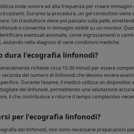
utilizza onde sonore ad alta frequenza per creare immagini 
i circostanti. Durante la procedura, un gel conduttivo viene a
nare. Un trasduttore viene poi passato sulla pelle, emette
infonodi e convertite in immagini visibili su un monitor. Qu
identificare eventuali anomalie, come ingrossamenti o camb
i, aiutando nella diagnosi di varie condizioni mediche.
dura l'ecografia linfonodi?
 generalmente richiede circa 15-30 minuti per essere comple
 seconda del numero di linfonodi che devono essere esamin
pecifico. Durante l'esame, il medico utilizza un dispositivo 
tagliate dei linfonodi, permettendo una valutazione accura
ore, il che contribuisce a ridurre il tempo complessivo nece
si per l'ecografia linfonodi?
ografia dei linfonodi, non sono necessarie preparazioni par