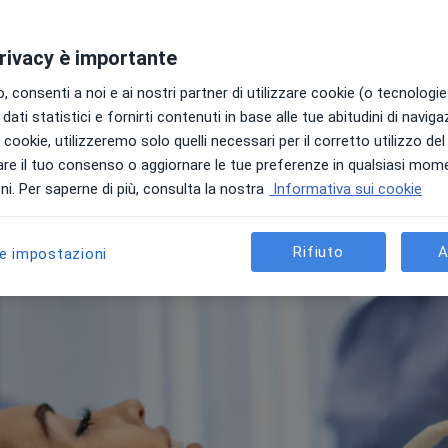
Quanto tempo dura l'ecogra
Come prepararsi per l'ecogr
e strutture
privacy è importante
Prezzi delle prestazioni per 
Ecografia linfonodi: speciali
 consenti a noi e ai nostri partner di utilizzare cookie (o tecnologie 
a
Bari
Torino
consigliati
dati statistici e fornirti contenuti in base alle tue abitudini di navig
Domande frequenti
i i cookie, utilizzeremo solo quelli necessari per il corretto utilizzo de
re il tuo consenso o aggiornare le tue preferenze in qualsiasi mom
i. Per saperne di più, consulta la nostra
Informativa sui cookie
Rifiuto
A
le impostazioni