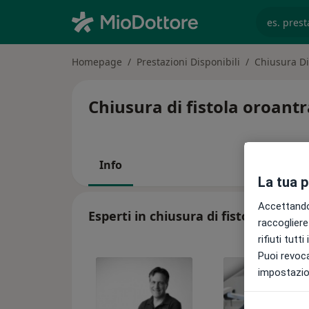
es. prest
Homepage
Prestazioni Disponibili
Chiusura Di
Chiusura di fistola oroantr
Info
La tua 
Accettando,
Esperti in chiusura di fistola oroant
raccogliere 
rifiuti tutt
Puoi revoca
impostazion