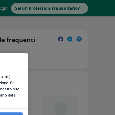
ogin
Sei un Professionista sanitario?
de frequenti
simili) per
azione. Se
l nostro sito.
ento dalle