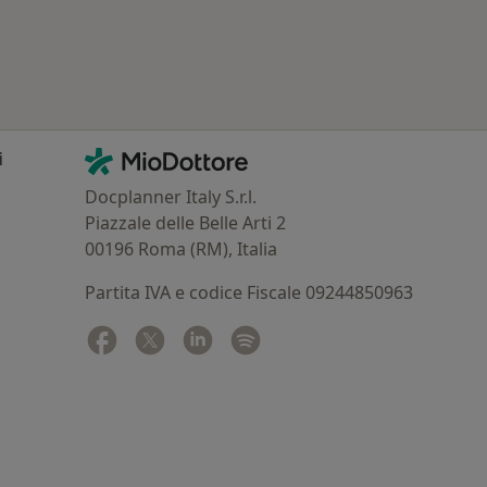
Contatti
MioDottore - Homepage
i
Docplanner Italy S.r.l.
Piazzale delle Belle Arti 2
00196 Roma (RM), Italia
Partita IVA e codice Fiscale 09244850963
Facebook
si apre in una nuova scheda
Twitter
si apre in una nuova scheda
Linkedin
si apre in una nuova scheda
Spotify
si apre in una nuova sched