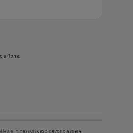
le a Roma
 Dottori più ricercati
mativo e in nessun caso devono essere