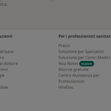
tica.
azienti
Per i professionisti sanitar
i
Prezzi
di base
Soluzione per Specialisti
ure
Soluzione per Centri Medici
al dottore
Noa Notes
nuovo
zioni
Risorse gratuite
gie
Centro Assistenza per
Professionisti
bile
HireDoc