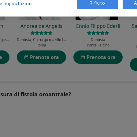
Rifiuto
A
le impostazioni
on
Andrea de Angelis
Ennio Filippo Ederli
Sa
Dentista, Ortodontista, Igienista dentale
Dentista, Chirurgo maxillo facciale, Ortodontista
Dentista
Roma
Ponte Felcino
a
Prenota ora
Prenota ora
sura di fistola oroantrale?