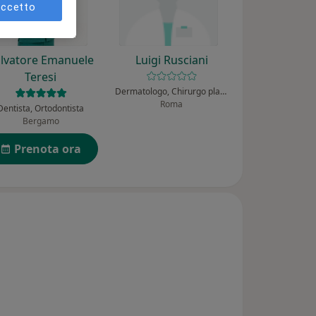
ccetto
lvatore Emanuele
Luigi Rusciani
Teresi
Dermatologo, Chirurgo plastico
Roma
Dentista, Ortodontista
Bergamo
Prenota ora