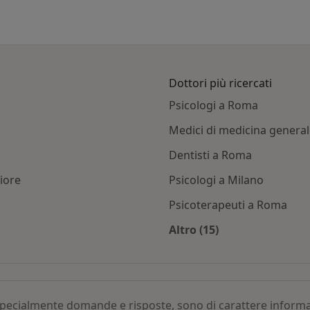
Dottori più ricercati
Psicologi a Roma
Medici di medicina genera
Dentisti a Roma
iore
Psicologi a Milano
Psicoterapeuti a Roma
Altro (15)
tola oroantrale per città
Altro nella categoria:
, specialmente domande e risposte, sono di carattere infor