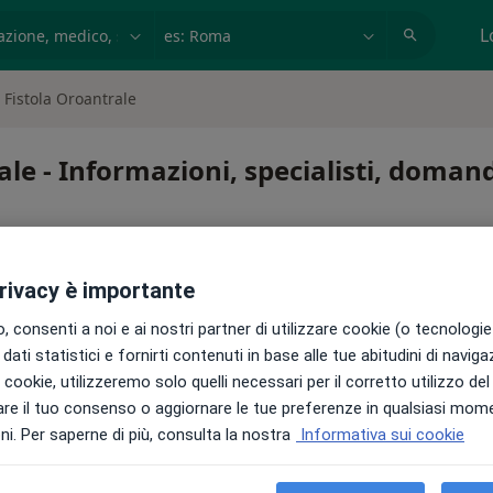
azione, medico, struttura
es: Roma
L
 Fistola Oroantrale
ale - Informazioni, specialisti, doman
privacy è importante
 consenti a noi e ai nostri partner di utilizzare cookie (o tecnologie 
rale
dati statistici e fornirti contenuti in base alle tue abitudini di navig
i i cookie, utilizzeremo solo quelli necessari per il corretto utilizzo de
re il tuo consenso o aggiornare le tue preferenze in qualsiasi mom
i. Per saperne di più, consulta la nostra
Informativa sui cookie