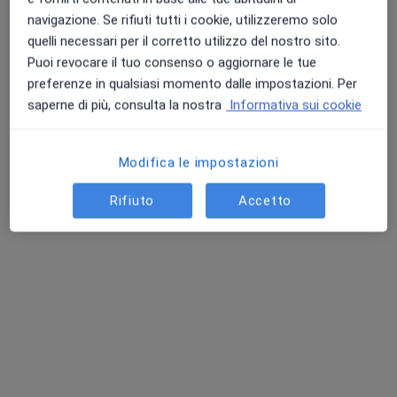
navigazione. Se rifiuti tutti i cookie, utilizzeremo solo
quelli necessari per il corretto utilizzo del nostro sito.
Puoi revocare il tuo consenso o aggiornare le tue
preferenze in qualsiasi momento dalle impostazioni. Per
saperne di più, consulta la nostra
Informativa sui cookie
Pagamenti online
Modifica le impostazioni
Dott.ssa Sabrina Buffo
·
Altro
Psicologo
Rifiuto
Accetto
6 recensioni
Consulenza online
60 €
Questo dottore non ha ancora attivato le prenotazioni online presso questo indirizzo.
Chiedi di attivare le prenotazioni online