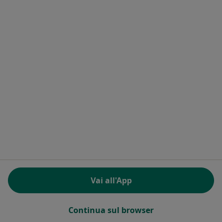
Altro (14)
Altro nella categoria: Città vicino Rubiera
Principali patologie trattate
Ansia a Rubiera
Autostima a Rubiera
Stress a Rubiera
Attacco di panico a Rubiera
Depressione a Rubiera
Altro (14)
Altro nella categoria: Principali patologie trat
Vai all'App
Homepage
Psicologo
Rubiera
Cambia città
Continua sul browser