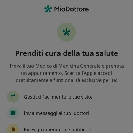
Men
Psicologo • Rubiera, RE
Filters
Mappa
Psicologi a Rubiera. Prenota online la tua
Prenditi cura della tua salute
visita
In che modo ordiniamo i risultati
Trova il tuo Medico di Medicina Generale e prenota
un appuntamento. Scarica l'App e accedi
gratuitamente a funzionalità esclusive per te:
Gestisci facilmente le tue visite
Invia messaggi ai tuoi dottori
Dott.ssa Aurora Mele
Ricevi promemoria e notifiche
·
Altro
Psicologa, Psicologa clinica