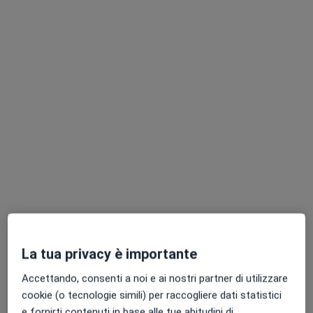
Pagamenti online
Dott.ssa Jessica Croci
·
Altro
Psicologa, Psicologa clinica
12 recensioni
Consulenza online
60 €
Questo dottore non ha ancora attivato le prenotazioni online presso questo indirizzo.
La tua privacy è importante
Chiedi di attivare le prenotazioni online
Accettando, consenti a noi e ai nostri partner di utilizzare
cookie (o tecnologie simili) per raccogliere dati statistici
e fornirti contenuti in base alle tue abitudini di