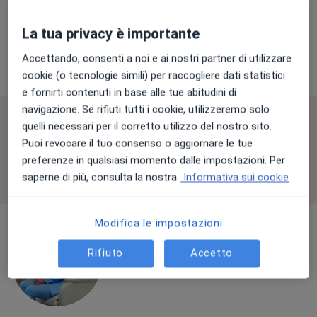
Colloquio psicologico
Prestazione gratuita
La tua privacy è importante
Questo dottore non ha ancora attivato le prenotazioni online presso questo indirizzo.
Accettando, consenti a noi e ai nostri partner di utilizzare
Chiedi di attivare le prenotazioni online
cookie (o tecnologie simili) per raccogliere dati statistici
e fornirti contenuti in base alle tue abitudini di
navigazione. Se rifiuti tutti i cookie, utilizzeremo solo
Consulenze online disponibili
quelli necessari per il corretto utilizzo del nostro sito.
Puoi revocare il tuo consenso o aggiornare le tue
I professionisti in quest'area non sono disponibili
preferenze in qualsiasi momento dalle impostazioni. Per
per visite di persona. Prova invece le consulenze
saperne di più, consulta la nostra
Informativa sui cookie
online.
Modifica le impostazioni
Rifiuto
Accetto