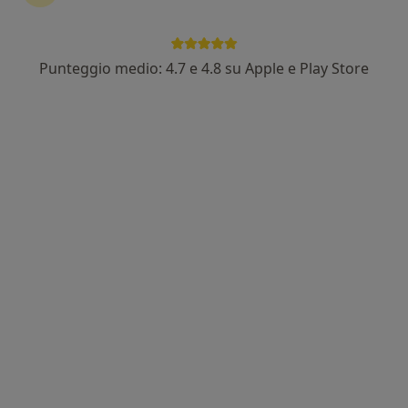
Punteggio medio: 4.7 e 4.8 su Apple e Play Store
Nuovo profilo su MioDottore
Dott.ssa Chiara Cortelletti
·
Altro
Psicologa, Psicologa clinica
Indirizzo
Online
Via III Settembre, 73/75, Dogana, Rimini
•
Mappa
Pillola Med
Colloquio psicologico
70 €
Questo dottore non ha ancora attivato le prenotazioni online presso questo indirizzo.
Chiedi di attivare le prenotazioni online