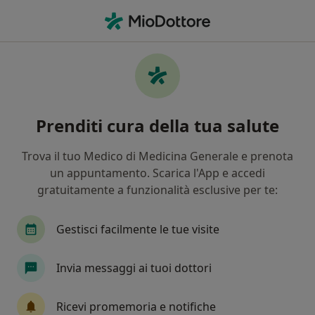
Men
Depressione • Provincia di Rimini, Italia
Filters
• 1
Assicurazione
Map
Specialisti in trattamento Depressione a
Prenditi cura della tua salute
Rimini
In che modo ordiniamo i risultati
Trova il tuo Medico di Medicina Generale e prenota
un appuntamento. Scarica l'App e accedi
gratuitamente a funzionalità esclusive per te:
Che specializzazione stai cercando?
Psicologo
Psicoterapeuta
Psicologo clinic
Gestisci facilmente le tue visite
Invia messaggi ai tuoi dottori
Ricevi promemoria e notifiche