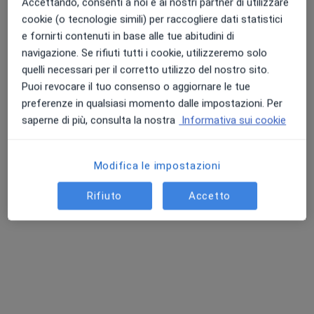
Accettando, consenti a noi e ai nostri partner di utilizzare
Chiedi di attivare le prenotazioni online
cookie (o tecnologie simili) per raccogliere dati statistici
e fornirti contenuti in base alle tue abitudini di
navigazione. Se rifiuti tutti i cookie, utilizzeremo solo
quelli necessari per il corretto utilizzo del nostro sito.
Puoi revocare il tuo consenso o aggiornare le tue
preferenze in qualsiasi momento dalle impostazioni. Per
saperne di più, consulta la nostra
Informativa sui cookie
Modifica le impostazioni
Pagamenti online
Dott.ssa Martina Occhipinti
Rifiuto
Accetto
·
Altro
Psicoterapeuta, Psicologa
2 recensioni
Indirizzo
Online
Via del Mare, 725, Cesena
•
Mappa