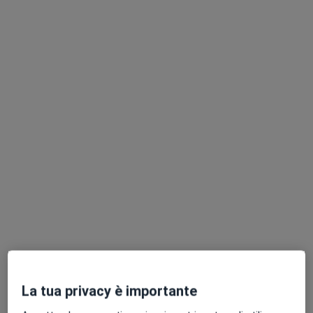
Dott. Pietro Insero
·
Altro
Psicologo, Psicologo clinico
3 recensioni
Indirizzo
Online
Via Terni, 32, Cesena
•
Mappa
Dott. Pietro Insero presso Centro Don Milani
Colloquio psicologico
60 €
La tua privacy è importante
Questo dottore non ha ancora attivato le prenotazioni online presso questo indirizzo.