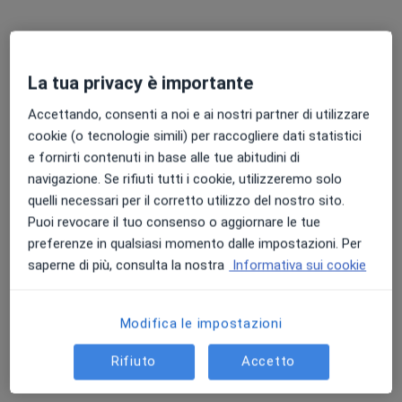
La tua privacy è importante
Accettando, consenti a noi e ai nostri partner di utilizzare
cookie (o tecnologie simili) per raccogliere dati statistici
Dott. Filippo Di Benedetto
e fornirti contenuti in base alle tue abitudini di
·
Altro
Psicologo, Psicoterapeuta, Sessuologo
navigazione. Se rifiuti tutti i cookie, utilizzeremo solo
3 recensioni
quelli necessari per il corretto utilizzo del nostro sito.
Puoi revocare il tuo consenso o aggiornare le tue
Indirizzo
Online
preferenze in qualsiasi momento dalle impostazioni. Per
saperne di più, consulta la nostra
Informativa sui cookie
Corso Fiume 11, Torino
•
Mappa
C.so Fiume,11
Modifica le impostazioni
Colloquio psicologico
75 €
Questo dottore non ha ancora attivato le prenotazioni online presso questo indirizzo.
Rifiuto
Accetto
Chiedi di attivare le prenotazioni online