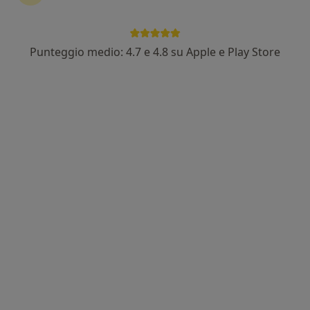
Strada Comunale Santa Margherita, 136, Torino
•
Mappa
Presidio Sanitario San Camillo
Punteggio medio: 4.7 e 4.8 su Apple e Play Store
Colloquio psicologico
Prezzo non disponibile
Questo dottore non ha ancora attivato le prenotazioni online presso questo indirizzo.
Chiedi di attivare le prenotazioni online
Dott. Luca Leone
·
Altro
Psicologo
57 recensioni