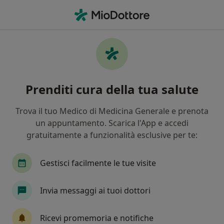
Men
Psicologo • Moncalieri, TO
Filters
Assicurazione
Mappa
Psicologi a Moncalieri. Prenota online la tua
Prenditi cura della tua salute
visita
In che modo ordiniamo i risultati
Trova il tuo Medico di Medicina Generale e prenota
un appuntamento. Scarica l'App e accedi
gratuitamente a funzionalità esclusive per te:
Gestisci facilmente le tue visite
Invia messaggi ai tuoi dottori
Dott.ssa Patrizia Gindri
Ricevi promemoria e notifiche
Psicologo