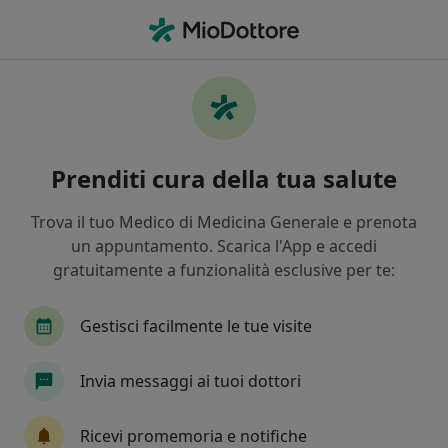
Men
Psicologo • Carmagnola, TO
Filters
Mappa
Psicologi a Carmagnola. Prenota online la
Prenditi cura della tua salute
tua visita
In che modo ordiniamo i risultati
Trova il tuo Medico di Medicina Generale e prenota
un appuntamento. Scarica l'App e accedi
gratuitamente a funzionalità esclusive per te:
Gestisci facilmente le tue visite
Invia messaggi ai tuoi dottori
Dr. Maurizio C. Di Pasquale
Ricevi promemoria e notifiche
·
Altro
Psicologo, Psicoterapeuta, Terapeuta