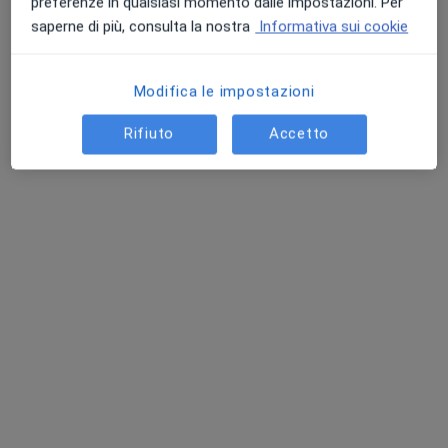
preferenze in qualsiasi momento dalle impostazioni. Per
saperne di più, consulta la nostra
Informativa sui cookie
Modifica le impostazioni
Rifiuto
Accetto
Dott.ssa Francesca Bongiovanni
·
Altro
Psicologo, Psicoterapeuta, Sessuologo
12 recensioni
Indirizzo
Online
Via Borgovecchio 13, Carignano
•
Mappa
Centro Clinico Radici Carignano
Psicoterapia individuale
80 €
Questo dottore non ha ancora attivato le prenotazioni online presso questo indirizzo.