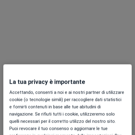
Dott.ssa Elisabetta Pavanello
·
Altro
Psicologa, Psicoterapeuta, Psicologa clinica
61 recensioni
Indirizzo
Online
Piazza Antichi Bastioni 17, Carmagnola
•
Mappa
La tua privacy è importante
Studio di Psicologia e Psicoterapia
Accettando, consenti a noi e ai nostri partner di utilizzare
Colloquio psicologico
70 €
cookie (o tecnologie simili) per raccogliere dati statistici
Questo dottore non ha ancora attivato le prenotazioni online presso questo indirizzo.
e fornirti contenuti in base alle tue abitudini di
navigazione. Se rifiuti tutti i cookie, utilizzeremo solo
Chiedi di attivare le prenotazioni online
quelli necessari per il corretto utilizzo del nostro sito.
Puoi revocare il tuo consenso o aggiornare le tue