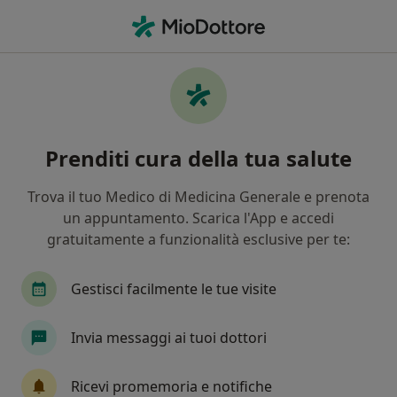
Men
Sindrome Metabolica • Genova, GE
Filters
• 1
Assicurazione
Map
Specialisti in trattamento Sindrome
Prenditi cura della tua salute
Metabolica a Genova
In che modo ordiniamo i risultati
Trova il tuo Medico di Medicina Generale e prenota
un appuntamento. Scarica l'App e accedi
gratuitamente a funzionalità esclusive per te:
Che specializzazione stai cercando?
Nutrizionista
Dietista
Biologo nutrizioni
Gestisci facilmente le tue visite
Invia messaggi ai tuoi dottori
Ricevi promemoria e notifiche