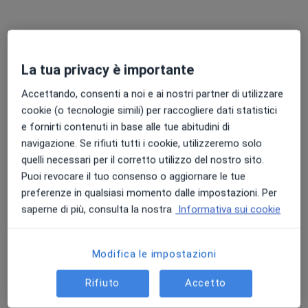
La tua privacy è importante
Accettando, consenti a noi e ai nostri partner di utilizzare
cookie (o tecnologie simili) per raccogliere dati statistici
e fornirti contenuti in base alle tue abitudini di
Pagamenti online
navigazione. Se rifiuti tutti i cookie, utilizzeremo solo
Dott.ssa Annacarola Ferri
quelli necessari per il corretto utilizzo del nostro sito.
·
Altro
Dietista, Nutrizionista
Puoi revocare il tuo consenso o aggiornare le tue
21 recensioni
preferenze in qualsiasi momento dalle impostazioni. Per
saperne di più, consulta la nostra
Informativa sui cookie
Indirizzo
Online
Modifica le impostazioni
Via Pietro Toselli, 8, Genova
•
Mappa
Studio Privato Genova
Rifiuto
Accetto
Dieta personalizzata
100 €