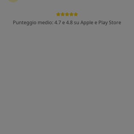
Punteggio medio: 4.7 e 4.8 su Apple e Play Store
Nuovo profilo su MioDottore
Dott.ssa Maria Paola Fiamingo
·
Altro
Geriatra
Genova Nervi, Genova
•
Mappa
Visite a Domicilio - Genova Nervi
Visita geriatrica
160 €
Questo dottore non ha ancora attivato le prenotazioni online presso questo indirizzo.
Chiedi di attivare le prenotazioni online