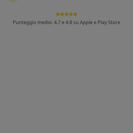
Punteggio medio: 4.7 e 4.8 su Apple e Play Store
Dott.ssa Francesca Spiga
·
Altro
Nutrizionista
177 recensioni
Indirizzo
Online
Via Palau, 19, Monserrato
•
Mappa
Studio Monserrato
Analisi bioimpedenziometrica
30 €
Questo dottore non ha ancora attivato le prenotazioni online presso questo indirizzo.
Chiedi di attivare le prenotazioni online