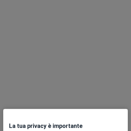
Chiedi di attivare le prenotazioni online
Dott. Tomaso Puggioni
Nutrizionista
89 recensioni
Via Italia 143, Cagliari
•
Mappa
Studio Nutrizione Cagliari Pirri
Analisi del metabolismo
40 €
La tua privacy è importante
Questo dottore non ha ancora attivato le prenotazioni online presso questo indirizzo.