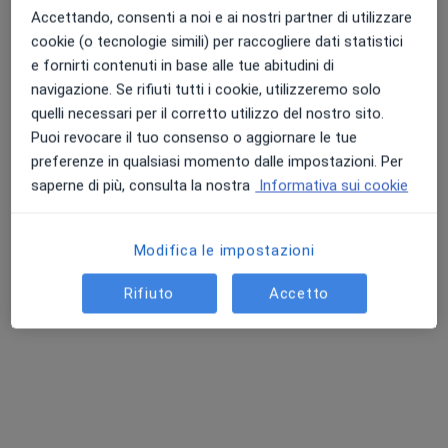
Accettando, consenti a noi e ai nostri partner di utilizzare
Chiedi di attivare le prenotazioni online
cookie (o tecnologie simili) per raccogliere dati statistici
e fornirti contenuti in base alle tue abitudini di
navigazione. Se rifiuti tutti i cookie, utilizzeremo solo
quelli necessari per il corretto utilizzo del nostro sito.
Puoi revocare il tuo consenso o aggiornare le tue
preferenze in qualsiasi momento dalle impostazioni. Per
saperne di più, consulta la nostra
Informativa sui cookie
Modifica le impostazioni
Dott.ssa Erika Serra
·
Altro
Nutrizionista
Rifiuto
Accetto
127 recensioni
Indirizzo 1
Indirizzo 2
Online
Via Pira Michelangelo, Cagliari
•
Mappa
Dott.ssa Erika Serra Nutrizionista