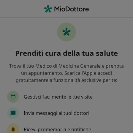
Men
Sindrome Dell Intestino Irritabile • Selargius, CA
Filters
• 1
Mappa
Specialisti in trattamento Sindrome
Prenditi cura della tua salute
dell'intestino irritabile a Selargius
In che modo ordiniamo i risultati
Trova il tuo Medico di Medicina Generale e prenota
un appuntamento. Scarica l'App e accedi
gratuitamente a funzionalità esclusive per te:
Che specializzazione stai cercando?
Nutrizionista
Endocrinologo
Gastroenter
Gestisci facilmente le tue visite
Invia messaggi ai tuoi dottori
Ricevi promemoria e notifiche