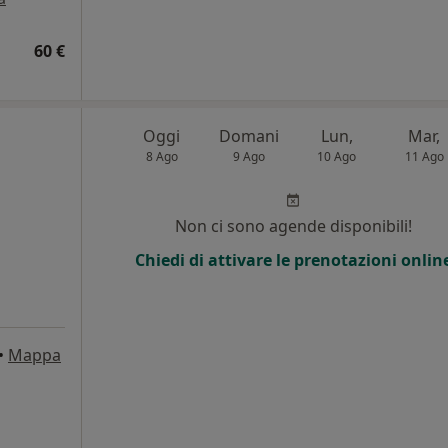
60 €
Oggi
Domani
Lun,
Mar,
8 Ago
9 Ago
10 Ago
11 Ago
Non ci sono agende disponibili!
Chiedi di attivare le prenotazioni onlin
•
Mappa