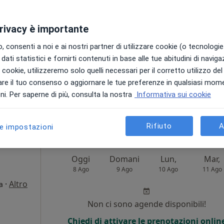
Non ci sono agende disponibili!
privacy è importante
Chiedi di attivare le prenotazioni onlin
 consenti a noi e ai nostri partner di utilizzare cookie (o tecnologie 
dati statistici e fornirti contenuti in base alle tue abitudini di navig
i i cookie, utilizzeremo solo quelli necessari per il corretto utilizzo de
re il tuo consenso o aggiornare le tue preferenze in qualsiasi mom
i. Per saperne di più, consulta la nostra
Informativa sui cookie
80 €
Rifiuto
A
le impostazioni
Oggi
Domani
Lun,
Mar,
8 Ago
9 Ago
10 Ago
11 Ago
·
Altro
a
i
Non ci sono agende disponibili!
Chiedi di attivare le prenotazioni onlin