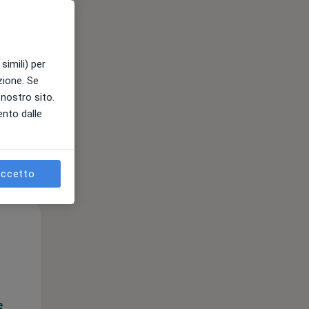
e
simili) per
azione. Se
l nostro sito.
ento dalle
ccetto
Mer,
Gio,
Ven,
12 Ago
13 Ago
14 Ago
e