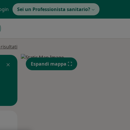
ogin
Sei un Professionista sanitario?
isultati
Espandi mappa
Mer,
Gio,
Ven,
12 Ago
13 Ago
14 Ago