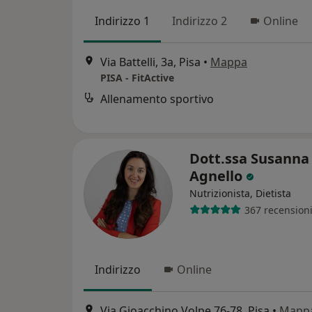
Indirizzo 1
Indirizzo 2
Online
Via Battelli, 3a, Pisa
•
Mappa
PISA - FitActive
Allenamento sportivo
Dott.ssa Susanna
Agnello
Nutrizionista, Dietista
367 recension
Indirizzo
Online
Via Gioacchino Volpe 76-78, Pisa
•
Mapp