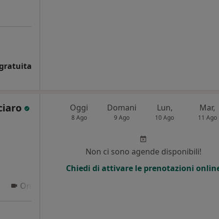
gratuita
ciaro
Oggi
Domani
Lun,
Mar,
8 Ago
9 Ago
10 Ago
11 Ago
i
Non ci sono agende disponibili!
Chiedi di attivare le prenotazioni onlin
Online