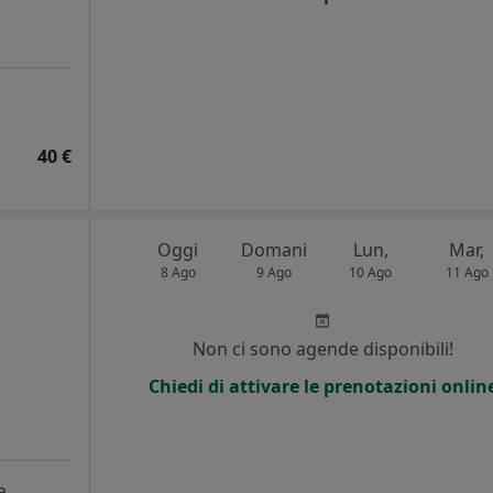
40 €
Oggi
Domani
Lun,
Mar,
8 Ago
9 Ago
10 Ago
11 Ago
i
Non ci sono agende disponibili!
Chiedi di attivare le prenotazioni onlin
a