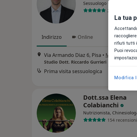
·
Altro
Sessuologo
26 recensioni
La tua 
Accettando,
raccogliere 
Indirizzo
Online
rifiuti tutt
Puoi revoca
Via Armando Diaz 6, Pisa
•
Mappa
impostazion
Studio Dott. Riccardo Gurrieri
Prima visita sessuologica
Modifica 
Dott.ssa Elena
Colabianchi
Nutrizionista, Chinesiolog
154 recension