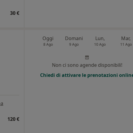
30 €
Oggi
Domani
Lun,
Mar,
8 Ago
9 Ago
10 Ago
11 Ago
i
Non ci sono agende disponibili!
Chiedi di attivare le prenotazioni onlin
pa
120 €