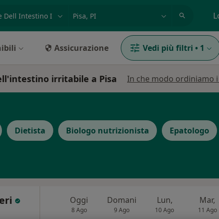
azione, medico, struttura
es: Roma
L
ibili
Assicurazione
Vedi più filtri
•
1
'intestino irritabile a Pisa
In che modo ordiniamo i r
Dietista
Biologo nutrizionista
Epatologo
ieri
Oggi
Domani
Lun,
Mar,
8 Ago
9 Ago
10 Ago
11 Ago