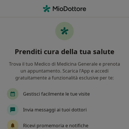
Men
Paura • Crema, CR
Filters
• 1
Assicurazione
Map
Specialisti in trattamento Paura a Crema
Prenditi cura della tua salute
In che modo ordiniamo i risultati
Trova il tuo Medico di Medicina Generale e prenota
un appuntamento. Scarica l'App e accedi
Che specializzazione stai cercando?
gratuitamente a funzionalità esclusive per te:
Psicologo
Psicologo clinico
Psicoterapeut
Gestisci facilmente le tue visite
Invia messaggi ai tuoi dottori
Ricevi promemoria e notifiche