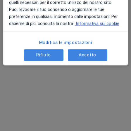
quelli necessari per il corretto utilizzo del nostro sito.
Chiedi di attivare le prenotazioni online
Puoi revocare il tuo consenso o aggiornare le tue
preferenze in qualsiasi momento dalle impostazioni. Per
saperne di più, consulta la nostra
Informativa sui cookie
Modifica le impostazioni
Rifiuto
Accetto
Nuovo profilo su MioDottore
Pagamenti online
Dott.ssa Sara Ferrandi
·
Altro
Psicologa, Psicologa clinica
12 recensioni
Indirizzo
Online
Via Armando Diaz, 6, Crema
•
Mappa