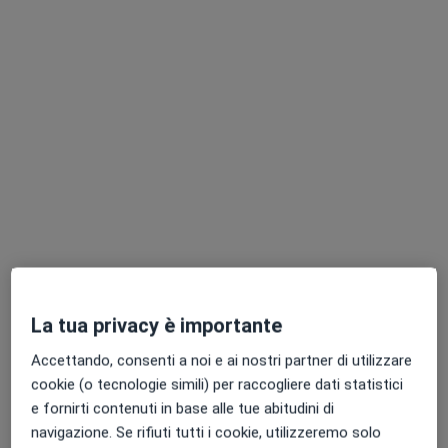
Chiedi di attivare le prenotazioni online
Dr. Secondo Cogrossi
Psichiatra
54 recensioni
La tua privacy è importante
Largo Ugo Dossena 2, Crema
•
Mappa
Accettando, consenti a noi e ai nostri partner di utilizzare
Ospedale di Crema
cookie (o tecnologie simili) per raccogliere dati statistici
Visita psichiatrica
130 €
e fornirti contenuti in base alle tue abitudini di
navigazione. Se rifiuti tutti i cookie, utilizzeremo solo
Questo dottore non ha ancora attivato le prenotazioni online presso questo indirizzo.