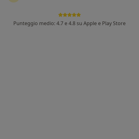
Punteggio medio: 4.7 e 4.8 su Apple e Play Store
Pagamenti online
Dott.ssa Elena Dati
·
Altro
Psicologa, Psicologa clinica
15 recensioni
Indirizzo
Online
Via Stazione, 22, Crema
•
Mappa
Studio Aethera
Colloquio psicologico
70 €
Questo dottore non ha ancora attivato le prenotazioni online presso questo indirizzo.
Chiedi di attivare le prenotazioni online