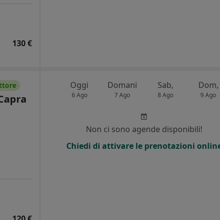
130 €
Oggi
Domani
Sab,
Dom,
ttore
6 Ago
7 Ago
8 Ago
9 Ago
 Capra
Non ci sono agende disponibili!
Chiedi di attivare le prenotazioni onlin
120 €