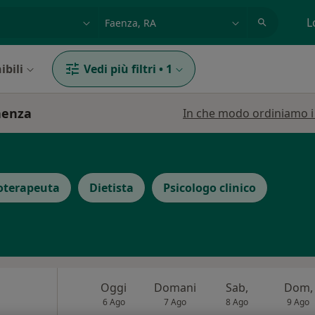
azione, medico, struttura
es: Roma
L
ibili
Vedi più filtri
•
1
aenza
In che modo ordiniamo i r
oterapeuta
Dietista
Psicologo clinico
Oggi
Domani
Sab,
Dom,
6 Ago
7 Ago
8 Ago
9 Ago