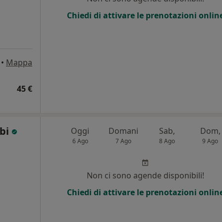
Chiedi di attivare le prenotazioni onlin
•
Mappa
45 €
bbi
Oggi
Domani
Sab,
Dom,
6 Ago
7 Ago
8 Ago
9 Ago
Non ci sono agende disponibili!
Chiedi di attivare le prenotazioni onlin