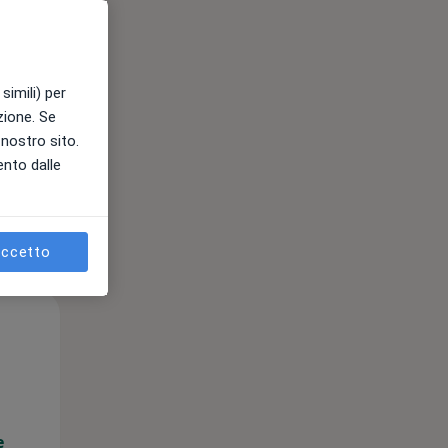
e
simili) per
azione. Se
l nostro sito.
ento dalle
ccetto
Lun,
Mar,
Mer,
10 Ago
11 Ago
12 Ago
e