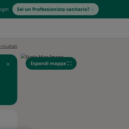
ogin
Sei un Professionista sanitario?
isultati
Espandi mappa
Lun,
Mar,
Mer,
10 Ago
11 Ago
12 Ago