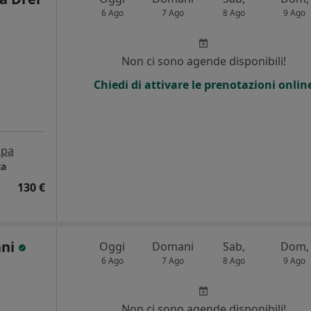
6 Ago
7 Ago
8 Ago
9 Ago
i
Non ci sono agende disponibili!
Chiedi di attivare le prenotazioni onlin
pa
ta
130 €
nni
Oggi
Domani
Sab,
Dom,
6 Ago
7 Ago
8 Ago
9 Ago
i
Non ci sono agende disponibili!