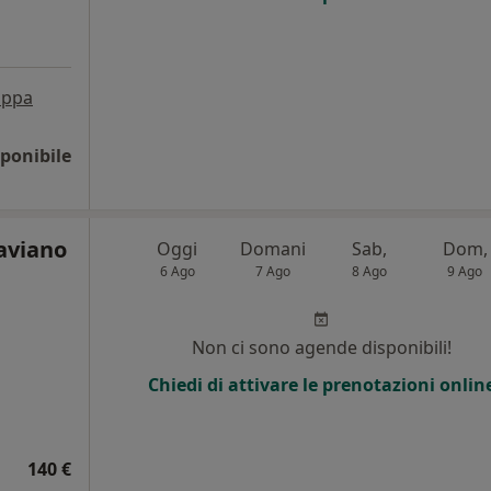
ppa
ponibile
aviano
Oggi
Domani
Sab,
Dom,
6 Ago
7 Ago
8 Ago
9 Ago
i
Non ci sono agende disponibili!
Chiedi di attivare le prenotazioni onlin
140 €