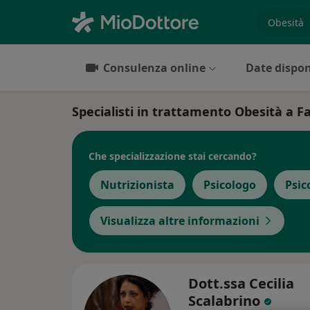
es. prest
Consulenza online
Date dispon
Specialisti in trattamento Obesità a F
Che specializzazione stai cercando?
Nutrizionista
Psicologo
Psic
Visualizza altre informazioni
Dott.ssa Cecilia
Scalabrino