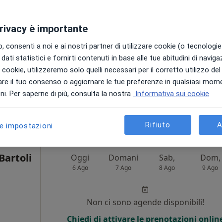
etologa
i
Non ci sono agende disponibili!
privacy è importante
Chiedi di attivare le prenotazioni onlin
 consenti a noi e ai nostri partner di utilizzare cookie (o tecnologie 
dati statistici e fornirti contenuti in base alle tue abitudini di navig
i i cookie, utilizzeremo solo quelli necessari per il corretto utilizzo de
re il tuo consenso o aggiornare le tue preferenze in qualsiasi mom
appa
i. Per saperne di più, consulta la nostra
Informativa sui cookie
50 €
Rifiuto
A
le impostazioni
Bartoli
Oggi
Domani
Sab,
Dom,
6 Ago
7 Ago
8 Ago
9 Ago
Non ci sono agende disponibili!
Chiedi di attivare le prenotazioni onlin