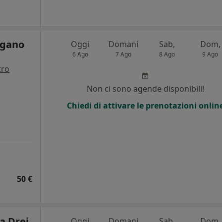
agano
Oggi
Domani
Sab,
Dom,
6 Ago
7 Ago
8 Ago
9 Ago
tro
Non ci sono agende disponibili!
Chiedi di attivare le prenotazioni onlin
50 €
a Drei
Oggi
Domani
Sab,
Dom,