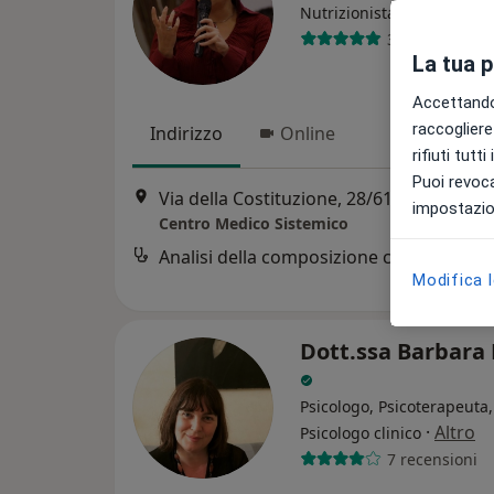
Nutrizionista, Dietista, Di
317 recension
La tua 
Accettando,
raccogliere 
Indirizzo
Online
rifiuti tutt
Puoi revoca
Via della Costituzione, 28/61, Faenza
•
M
impostazion
Centro Medico Sistemico
Analisi della composizione corporea
Modifica 
Dott.ssa Barbara 
Psicologo, Psicoterapeuta,
·
Altro
Psicologo clinico
7 recensioni