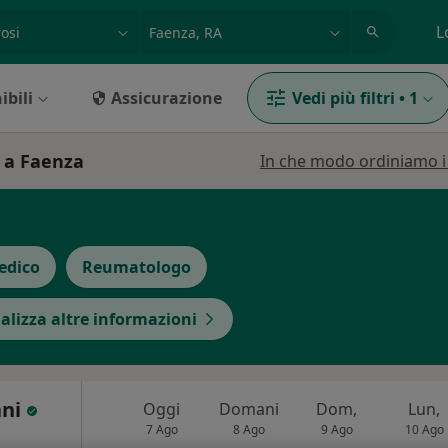
azione, medico, struttura
es: Roma
L
ibili
Assicurazione
Vedi più filtri
•
1
i a Faenza
In che modo ordiniamo i r
edico
Reumatologo
alizza altre informazioni
nni
Oggi
Domani
Dom,
Lun,
7 Ago
8 Ago
9 Ago
10 Ago