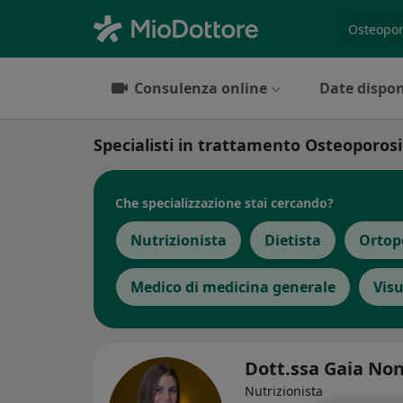
es. prest
Consulenza online
Date dispon
Specialisti in trattamento Osteoporos
Che specializzazione stai cercando?
Nutrizionista
Dietista
Ortop
Medico di medicina generale
Visu
Dott.ssa Gaia No
Nutrizionista