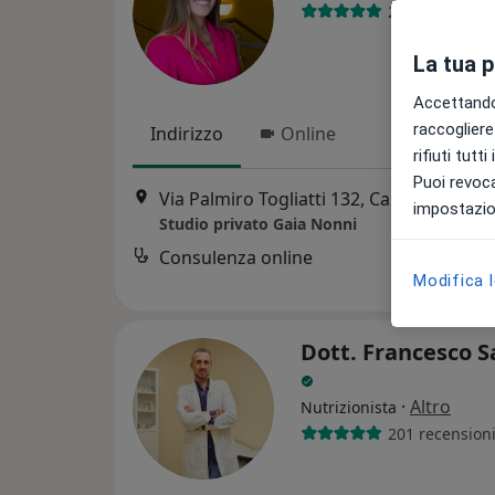
217 recension
La tua 
Accettando,
raccogliere 
Indirizzo
Online
rifiuti tutt
Puoi revoca
Via Palmiro Togliatti 132, Castel Bolognese
impostazion
Studio privato Gaia Nonni
Consulenza online
Modifica 
Dott. Francesco S
·
Altro
Nutrizionista
201 recension