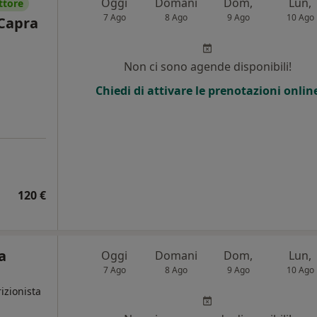
Oggi
Domani
Dom,
Lun,
ttore
7 Ago
8 Ago
9 Ago
10 Ago
 Capra
Non ci sono agende disponibili!
Chiedi di attivare le prenotazioni onlin
120 €
a
Oggi
Domani
Dom,
Lun,
7 Ago
8 Ago
9 Ago
10 Ago
izionista