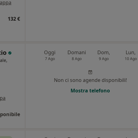
appa
132 €
cio
Oggi
Domani
Dom,
Lun,
7 Ago
8 Ago
9 Ago
10 Ago
ale,
Non ci sono agende disponibili!
Mostra telefono
pa
ponibile