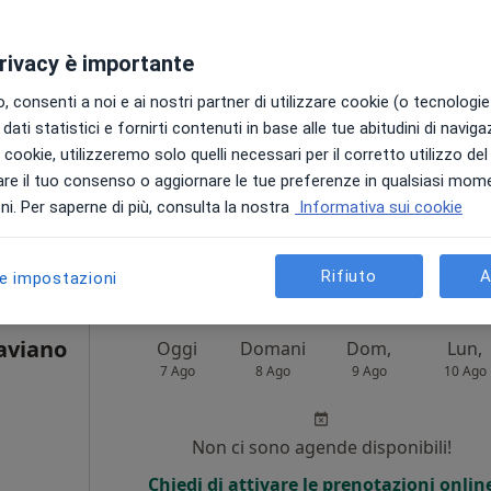
i
Non ci sono agende disponibili!
privacy è importante
Chiedi di attivare le prenotazioni onlin
 consenti a noi e ai nostri partner di utilizzare cookie (o tecnologie 
dati statistici e fornirti contenuti in base alle tue abitudini di navig
i i cookie, utilizzeremo solo quelli necessari per il corretto utilizzo de
re il tuo consenso o aggiornare le tue preferenze in qualsiasi mom
•
Mappa
i. Per saperne di più, consulta la nostra
Informativa sui cookie
45 €
Rifiuto
A
le impostazioni
aviano
Oggi
Domani
Dom,
Lun,
7 Ago
8 Ago
9 Ago
10 Ago
i
Non ci sono agende disponibili!
Chiedi di attivare le prenotazioni onlin