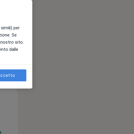
e
simili) per
azione. Se
l nostro sito.
ento dalle
ccetto
Mar,
Mer,
Gio,
11 Ago
12 Ago
13 Ago
e