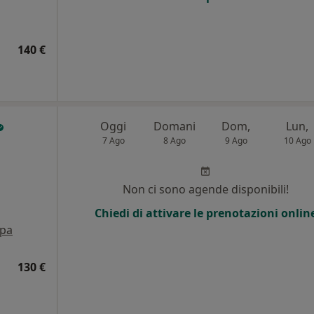
140 €
Oggi
Domani
Dom,
Lun,
7 Ago
8 Ago
9 Ago
10 Ago
i
Non ci sono agende disponibili!
Chiedi di attivare le prenotazioni onlin
pa
130 €