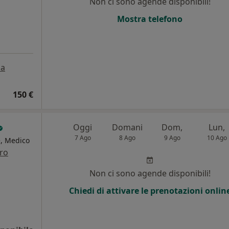
Non ci sono agende disponibili!
Mostra telefono
a
150 €
Oggi
Domani
Dom,
Lun,
7 Ago
8 Ago
9 Ago
10 Ago
, Medico
tro
Non ci sono agende disponibili!
Chiedi di attivare le prenotazioni onlin