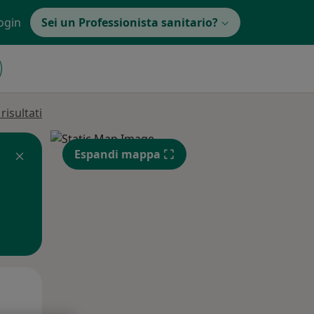
ogin
Sei un Professionista sanitario?
isultati
Espandi mappa
Mar,
Mer,
Gio,
11 Ago
12 Ago
13 Ago