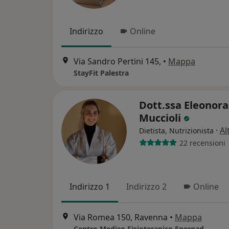
Indirizzo
Online
Via Sandro Pertini 145,
•
Mappa
StayFit Palestra
Dott.ssa Eleonora
Muccioli
·
Al
Dietista, Nutrizionista
22 recensioni
Indirizzo 1
Indirizzo 2
Online
Via Romea 150, Ravenna
•
Mappa
Centro Medico Fisioterapico Energad