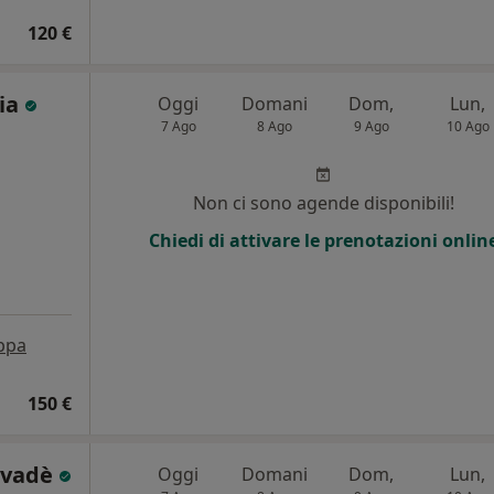
120 €
lia
Oggi
Domani
Dom,
Lun,
7 Ago
8 Ago
9 Ago
10 Ago
Non ci sono agende disponibili!
Chiedi di attivare le prenotazioni onlin
ppa
150 €
alvadè
Oggi
Domani
Dom,
Lun,