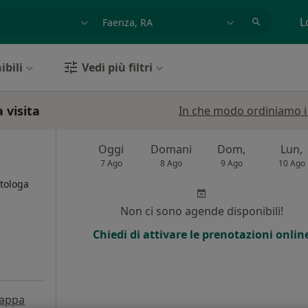
azione, medico, struttura
es: Roma
L
ibili
Vedi più filtri
 visita
In che modo ordiniamo i r
Oggi
Domani
Dom,
Lun,
7 Ago
8 Ago
9 Ago
10 Ago
etologa
i
Non ci sono agende disponibili!
Chiedi di attivare le prenotazioni onlin
appa