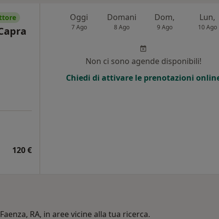
Oggi
Domani
Dom,
Lun,
ttore
7 Ago
8 Ago
9 Ago
10 Ago
 Capra
Non ci sono agende disponibili!
Chiedi di attivare le prenotazioni onlin
120 €
Faenza, RA, in aree vicine alla tua ricerca.