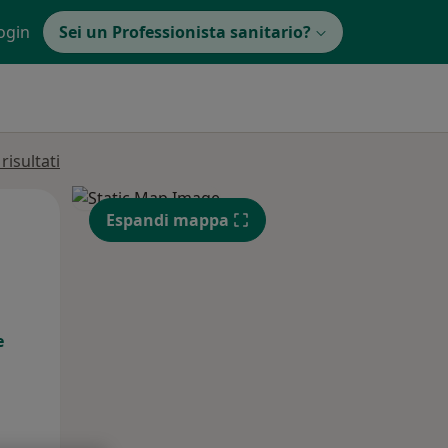
ogin
Sei un Professionista sanitario?
isultati
Mar,
Mer,
Gio,
Espandi mappa
11 Ago
12 Ago
13 Ago
e