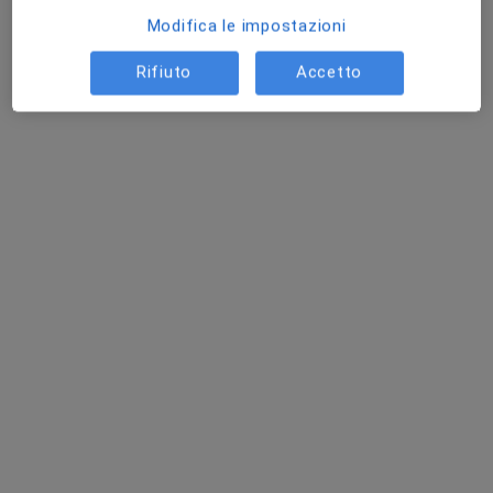
Modifica le impostazioni
Viale di Trastevere 227, Roma
•
Mappa
Rifiuto
Accetto
Studio di Psicologia
Colloquio psicologico
60 €
Questo dottore non ha ancora attivato le prenotazioni online presso questo indirizzo.
Chiedi di attivare le prenotazioni online
Dott.ssa Anna Dinuovo
·
Altro
Psicologa, Psicoterapeuta