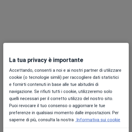
Colloquio psicologico
69 €
Questo dottore non ha ancora attivato le prenotazioni online presso questo indirizzo.
Chiedi di attivare le prenotazioni online
La tua privacy è importante
Accettando, consenti a noi e ai nostri partner di utilizzare
cookie (o tecnologie simili) per raccogliere dati statistici
e fornirti contenuti in base alle tue abitudini di
Pagamenti online
navigazione. Se rifiuti tutti i cookie, utilizzeremo solo
Dott.ssa Giulia Sedda
quelli necessari per il corretto utilizzo del nostro sito.
Puoi revocare il tuo consenso o aggiornare le tue
·
Altro
Psicoterapeuta, Psicologa, Psicologa clinica
preferenze in qualsiasi momento dalle impostazioni. Per
14 recensioni
saperne di più, consulta la nostra
Informativa sui cookie
Indirizzo
Online