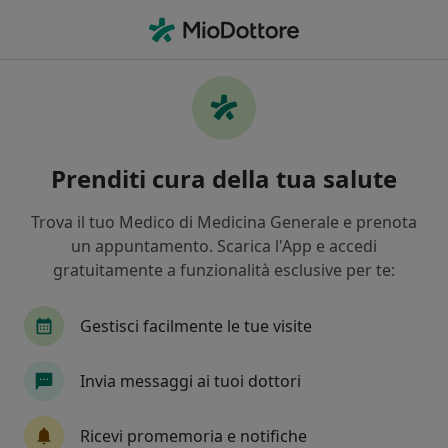
Men
Lutto Perinatale • Roma, RM
Filters
• 1
Assicurazione
Map
Specialisti in trattamento Lutto perinatale
Prenditi cura della tua salute
a Roma
In che modo ordiniamo i risultati
Trova il tuo Medico di Medicina Generale e prenota
un appuntamento. Scarica l'App e accedi
gratuitamente a funzionalità esclusive per te:
Che specializzazione stai cercando?
Psicologo
Psicoterapeuta
Psicologo clinic
Gestisci facilmente le tue visite
Invia messaggi ai tuoi dottori
Ricevi promemoria e notifiche