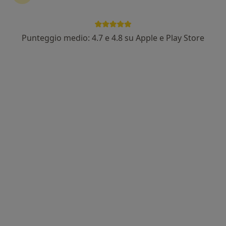
Punteggio medio: 4.7 e 4.8 su Apple e Play Store
Nuovo profilo su MioDottore
Dott.ssa Francesca Fioretti
·
Altro
Psicologa, Psicoterapeuta, Psicologa clinica
3 recensioni
Via di Vigna Murata, 1, Roma
•
Mappa
Studio Privato Dott.ssa Fioretti
Colloquio psicologico
90 €
Questo dottore non ha ancora attivato le prenotazioni online presso questo indirizzo.
Chiedi di attivare le prenotazioni online