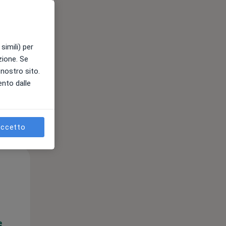
e
simili) per
azione. Se
l nostro sito.
ento dalle
ccetto
Lun,
Mar,
Mer,
10 Ago
11 Ago
12 Ago
e