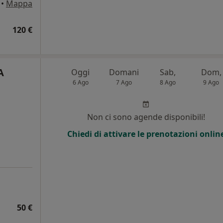
•
Mappa
120 €
A
Oggi
Domani
Sab,
Dom,
6 Ago
7 Ago
8 Ago
9 Ago
Non ci sono agende disponibili!
Chiedi di attivare le prenotazioni onlin
50 €