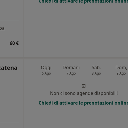
Chiedi di attivare le prenotazioni onlin
pa
60 €
catena
Oggi
Domani
Sab,
Dom,
6 Ago
7 Ago
8 Ago
9 Ago
Non ci sono agende disponibili!
Chiedi di attivare le prenotazioni onlin