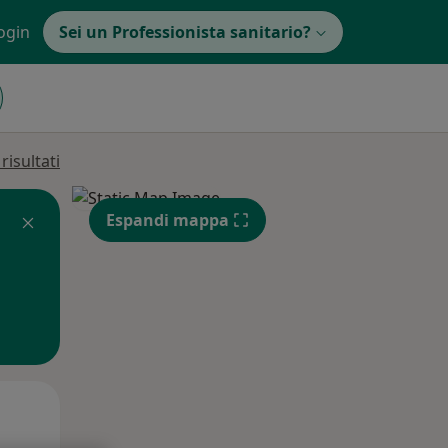
ogin
Sei un Professionista sanitario?
isultati
Espandi mappa
Lun,
Mar,
Mer,
10 Ago
11 Ago
12 Ago