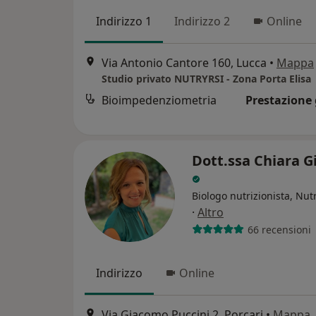
Indirizzo 1
Indirizzo 2
Online
Via Antonio Cantore 160, Lucca
•
Mappa
Studio privato NUTRYRSI - Zona Porta Elisa
Bioimpedenziometria
Prestazione 
Dott.ssa Chiara G
Biologo nutrizionista, Nutr
·
Altro
66 recensioni
Indirizzo
Online
Via Giacomo Puccini 2, Porcari
•
Mappa