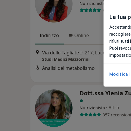
Nutrizionista, Dietista
366 recension
La tua 
Accettando,
raccogliere 
Indirizzo
Online
rifiuti tutt
Puoi revoca
Via delle Tagliate I° 217, Lucca
•
Mappa
impostazion
Studi Medici Mazzorrini
Analisi del metabolismo
Modifica 
Dott.ssa Ylenia Z
·
Altro
Nutrizionista
357 recension