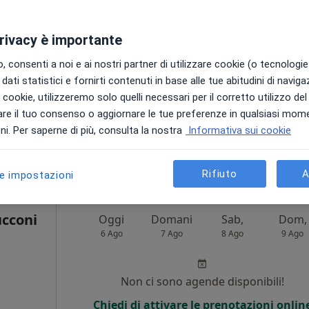
i
Non ci sono agende disponibili!
privacy è importante
Chiedi di attivare le prenotazioni onlin
 consenti a noi e ai nostri partner di utilizzare cookie (o tecnologie 
dati statistici e fornirti contenuti in base alle tue abitudini di navig
i i cookie, utilizzeremo solo quelli necessari per il corretto utilizzo de
re il tuo consenso o aggiornare le tue preferenze in qualsiasi mom
i. Per saperne di più, consulta la nostra
Informativa sui cookie
60 €
Rifiuto
A
le impostazioni
ucconi
Oggi
Domani
Sab,
Dom,
6 Ago
7 Ago
8 Ago
9 Ago
i
Non ci sono agende disponibili!
Chiedi di attivare le prenotazioni onlin