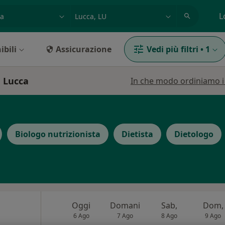
azione, medico, struttura
es: Roma
L
ibili
Assicurazione
Vedi più filtri
•
1
a Lucca
In che modo ordiniamo i r
Biologo nutrizionista
Dietista
Dietologo
Oggi
Domani
Sab,
Dom,
6 Ago
7 Ago
8 Ago
9 Ago