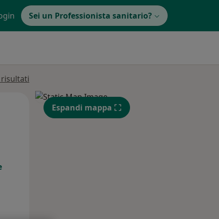
ogin
Sei un Professionista sanitario?
isultati
Lun,
Mar,
Mer,
Espandi mappa
10 Ago
11 Ago
12 Ago
e