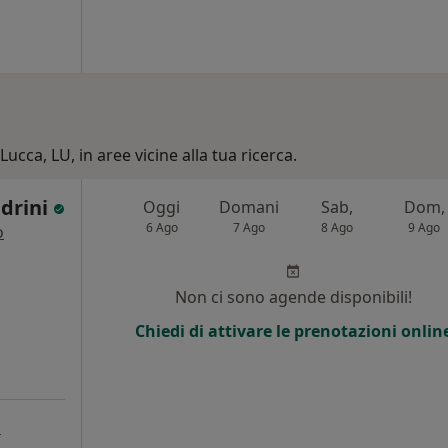
Lucca, LU, in aree vicine alla tua ricerca.
ndrini
Oggi
Domani
Sab,
Dom,
6 Ago
7 Ago
8 Ago
9 Ago
o
i
Non ci sono agende disponibili!
Chiedi di attivare le prenotazioni onlin
a