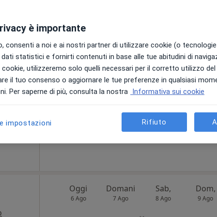
privacy è importante
li
Oggi
Domani
Sab,
Dom,
 consenti a noi e ai nostri partner di utilizzare cookie (o tecnologie 
6 Ago
7 Ago
8 Ago
9 Ago
·
uologo
dati statistici e fornirti contenuti in base alle tue abitudini di navig
i i cookie, utilizzeremo solo quelli necessari per il corretto utilizzo de
i
re il tuo consenso o aggiornare le tue preferenze in qualsiasi mom
Non ci sono agende disponibili!
i. Per saperne di più, consulta la nostra
Informativa sui cookie
Chiedi di attivare le prenotazioni onlin
Rifiuto
A
le impostazioni
ponibile
Oggi
Domani
Sab,
Dom,
6 Ago
7 Ago
8 Ago
9 Ago
o