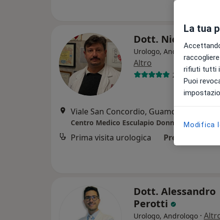
La tua 
Dott. Nicola Dinel
Accettando,
Urologo, Andrologo, Sess
raccogliere 
Altro
rifiuti tutt
228 recension
Puoi revoca
impostazion
Viale San Concordio, Guamo
•
Mappa
Centro Medico Esculapio Donna
Modifica 
Prima visita urologica
Prezzo non dis
Dott. Alessandro
Perotti
·
Altr
Urologo, Andrologo