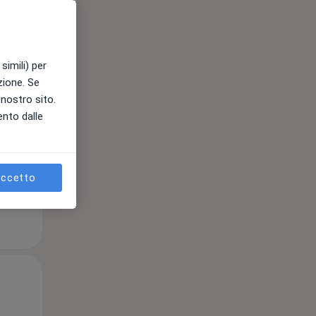
Lun,
Mar,
Mer,
simili) per
10 Ago
11 Ago
12 Ago
azione. Se
l nostro sito.
ento dalle
e
ccetto
Lun,
Mar,
Mer,
10 Ago
11 Ago
12 Ago