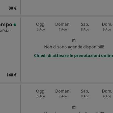
a
80 €
Campo
Oggi
Domani
Sab,
Dom,
6 Ago
7 Ago
8 Ago
9 Ago
·
afista
i
Non ci sono agende disponibili!
Chiedi di attivare le prenotazioni onlin
140 €
Oggi
Domani
Sab,
Dom,
6 Ago
7 Ago
8 Ago
9 Ago
i