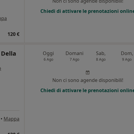
Non ci sono agende disponibili!
Chiedi di attivare le prenotazioni onlin
ppa
120 €
 Della
Oggi
Domani
Sab,
Dom,
6 Ago
7 Ago
8 Ago
9 Ago
o
i
Non ci sono agende disponibili!
Chiedi di attivare le prenotazioni onlin
•
Mappa