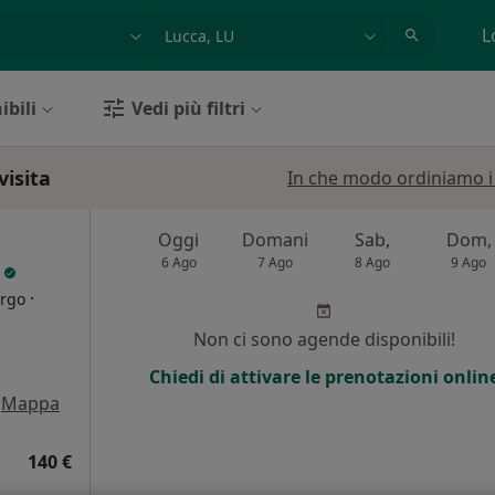
azione, medico, struttura
es: Roma
L
ibili
Vedi più filtri
visita
In che modo ordiniamo i r
Oggi
Domani
Sab,
Dom,
6 Ago
7 Ago
8 Ago
9 Ago
o
·
urgo
Non ci sono agende disponibili!
Chiedi di attivare le prenotazioni onlin
Mappa
140 €