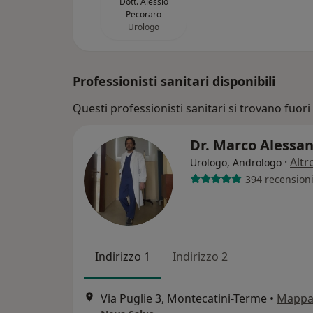
Dott. Alessio
Pecoraro
Urologo
Professionisti sanitari disponibili
Questi professionisti sanitari si trovano fuori 
Dr. Marco Alessa
·
Altr
Urologo, Andrologo
394 recension
Indirizzo 1
Indirizzo 2
Via Puglie 3, Montecatini-Terme
•
Mapp