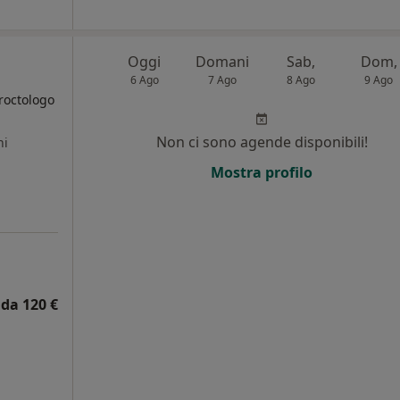
Oggi
Domani
Sab,
Dom,
6 Ago
7 Ago
8 Ago
9 Ago
roctologo
Non ci sono agende disponibili!
ni
Mostra profilo
da 120 €