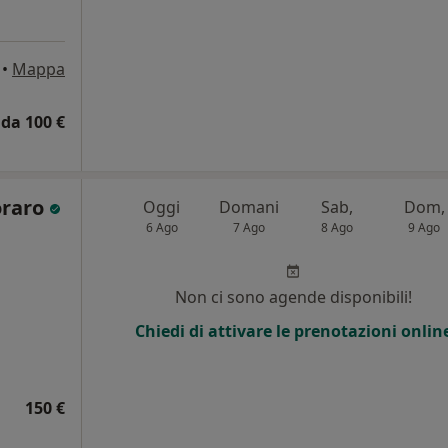
•
Mappa
da 100 €
oraro
Oggi
Domani
Sab,
Dom,
6 Ago
7 Ago
8 Ago
9 Ago
Non ci sono agende disponibili!
Chiedi di attivare le prenotazioni onlin
150 €