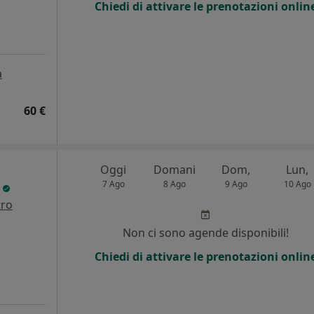
Chiedi di attivare le prenotazioni onlin
a
60 €
Oggi
Domani
Dom,
Lun,
e
7 Ago
8 Ago
9 Ago
10 Ago
tro
i
Non ci sono agende disponibili!
Chiedi di attivare le prenotazioni onlin