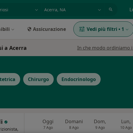
azione, medico, struttura
es: Roma
L
ibili
Assicurazione
Vedi più filtri
•
1
i a Acerra
In che modo ordiniamo i r
tetrica
Chirurgo
Endocrinologo
di
Oggi
Domani
Dom,
Lun,
7 Ago
8 Ago
9 Ago
10 Ago
izionista,