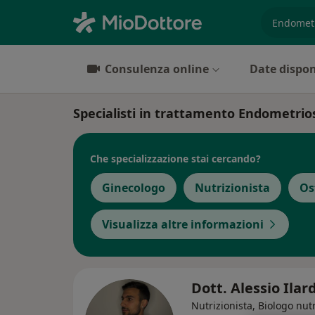
es. prest
Consulenza online
Date dispon
Specialisti in trattamento Endometrios
Che specializzazione stai cercando?
Ginecologo
Nutrizionista
Os
Visualizza altre informazioni
Dott. Alessio Ilar
Nutrizionista, Biologo nutr