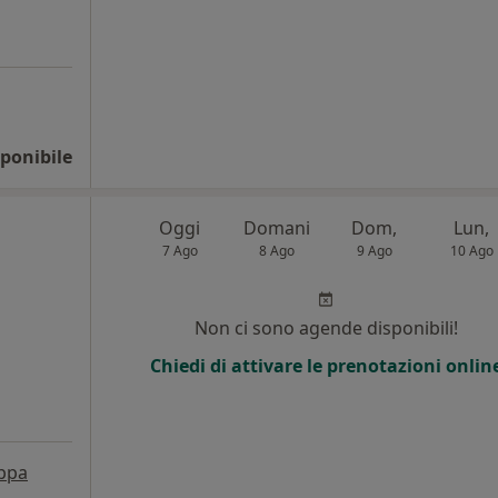
ponibile
Oggi
Domani
Dom,
Lun,
7 Ago
8 Ago
9 Ago
10 Ago
i
Non ci sono agende disponibili!
Chiedi di attivare le prenotazioni onlin
ppa