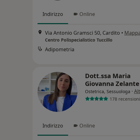
Indirizzo
Online
Via Antonio Gramsci 50, Cardito
•
Mapp
Centro Polispecialistico Tuccillo
Adipometria
Dott.ssa Maria
Giovanna Zelant
·
Al
Ostetrica, Sessuologa
178 recension
Indirizzo
Online