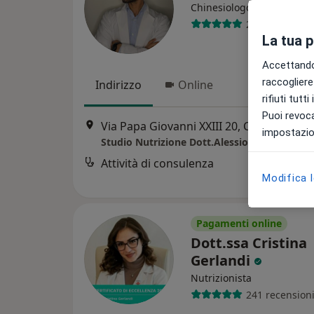
·
Altro
Chinesiologo
20 recensioni
La tua 
Accettando,
raccogliere 
Indirizzo
Online
rifiuti tutt
Puoi revoca
Via Papa Giovanni XXIII 20, Casoria
•
Ma
impostazion
Studio Nutrizione Dott.Alessio Ilardi
Attività di consulenza
Modifica 
Pagamenti online
Dott.ssa Cristina
Gerlandi
Nutrizionista
241 recension