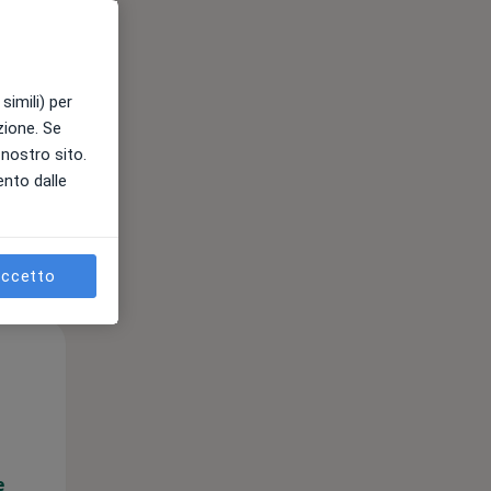
e
simili) per
azione. Se
l nostro sito.
ento dalle
ccetto
Mar,
Mer,
Gio,
11 Ago
12 Ago
13 Ago
e