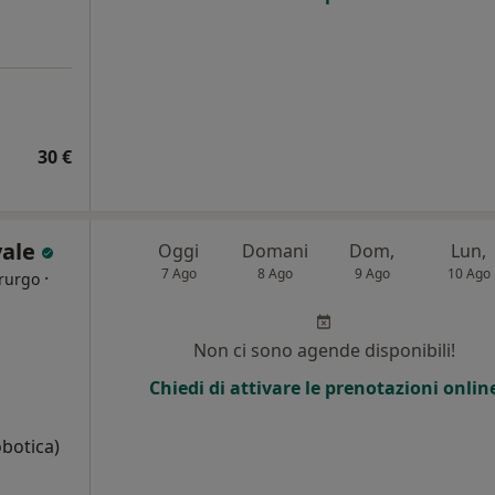
30 €
vale
Oggi
Domani
Dom,
Lun,
7 Ago
8 Ago
9 Ago
10 Ago
·
irurgo
i
Non ci sono agende disponibili!
Chiedi di attivare le prenotazioni onlin
obotica)