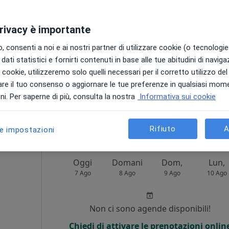
Non ci sono agende disponibili!
privacy è importante
Chiedi di attivare le prenotazioni onlin
 consenti a noi e ai nostri partner di utilizzare cookie (o tecnologie 
dati statistici e fornirti contenuti in base alle tue abitudini di navig
i i cookie, utilizzeremo solo quelli necessari per il corretto utilizzo de
re il tuo consenso o aggiornare le tue preferenze in qualsiasi mom
ppa
i. Per saperne di più, consulta la nostra
Informativa sui cookie
240 €
Rifiuto
A
le impostazioni
Oggi
Domani
Dom,
Lun,
7 Ago
8 Ago
9 Ago
10 Ago
Non ci sono agende disponibili!
i
Chiedi di attivare le prenotazioni onlin