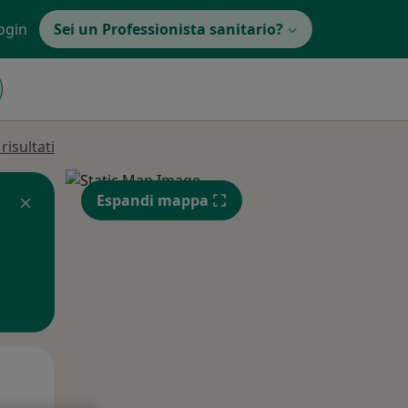
ogin
Sei un Professionista sanitario?
isultati
Espandi mappa
Mar,
Mer,
Gio,
11 Ago
12 Ago
13 Ago