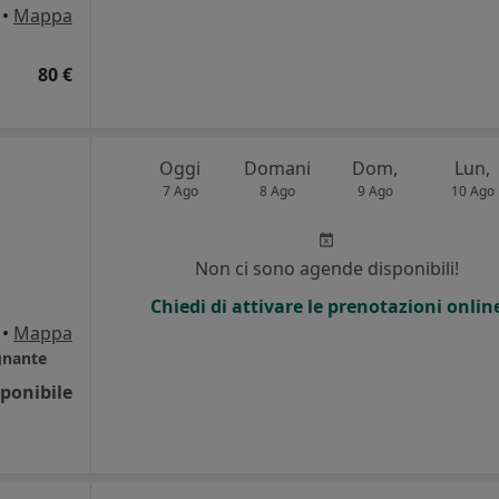
•
Mappa
80 €
Oggi
Domani
Dom,
Lun,
7 Ago
8 Ago
9 Ago
10 Ago
i
Non ci sono agende disponibili!
Chiedi di attivare le prenotazioni onlin
•
Mappa
gnante
ponibile