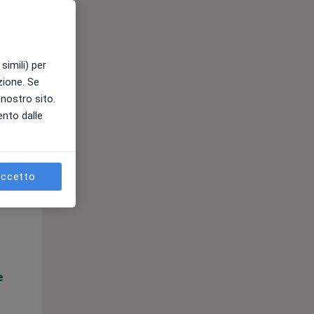
e
simili) per
azione. Se
l nostro sito.
ento dalle
ccetto
Mer,
Gio,
Ven,
12 Ago
13 Ago
14 Ago
e