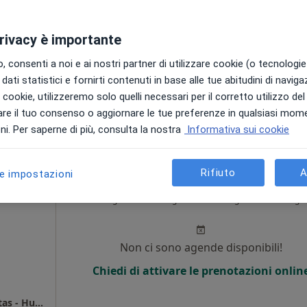
i
Non ci sono agende disponibili!
privacy è importante
Chiedi di attivare le prenotazioni onlin
 consenti a noi e ai nostri partner di utilizzare cookie (o tecnologie 
dati statistici e fornirti contenuti in base alle tue abitudini di navig
HUMANA Presidio Sanitario - Humanafertilitas - Humanavista
i i cookie, utilizzeremo solo quelli necessari per il corretto utilizzo de
200 €
re il tuo consenso o aggiornare le tue preferenze in qualsiasi mom
i. Per saperne di più, consulta la nostra
Informativa sui cookie
Rifiuto
A
le impostazioni
o
Oggi
Domani
Lun,
Mar,
8 Ago
9 Ago
10 Ago
11 Ago
i
Non ci sono agende disponibili!
Chiedi di attivare le prenotazioni onlin
HUMANA Presidio Sanitario - Humanafertilitas - Humanavista