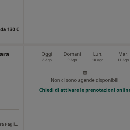
da 130 €
iara
Oggi
Domani
Lun,
Mar,
8 Ago
9 Ago
10 Ago
11 Ago
Non ci sono agende disponibili!
Chiedi di attivare le prenotazioni onlin
Delta Centro medico diagnostico- Mariachiara Pagliuca