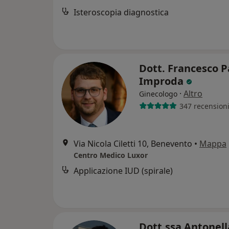
Isteroscopia diagnostica
Dott. Francesco P
Improda
·
Altro
Ginecologo
347 recension
Via Nicola Ciletti 10, Benevento
•
Mappa
Centro Medico Luxor
Applicazione IUD (spirale)
Dott.ssa Antonell