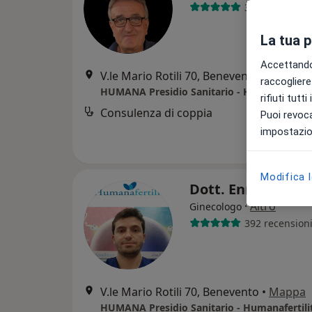
328 recension
La tua 
Accettando,
V.le Mario Rotili 70, Benevento
•
Mappa
raccogliere 
rifiuti tutt
Consulenza di coppia
Puoi revoca
impostazion
Modifica 
Dott. Enrico Fusc
·
Altro
Ginecologo
392 recension
V.le Mario Rotili 70, Benevento
•
Mappa