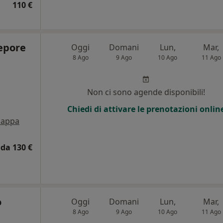
110 €
Lepore
Oggi
Domani
Lun,
Mar,
8 Ago
9 Ago
10 Ago
11 Ago
Non ci sono agende disponibili!
Chiedi di attivare le prenotazioni onlin
appa
da 130 €
o
Oggi
Domani
Lun,
Mar,
8 Ago
9 Ago
10 Ago
11 Ago