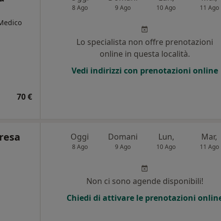
8 Ago
9 Ago
10 Ago
11 Ago
Medico
Lo specialista non offre prenotazioni
i
online in questa località.
Vedi indirizzi con prenotazioni online
70 €
resa
Oggi
Domani
Lun,
Mar,
8 Ago
9 Ago
10 Ago
11 Ago
Non ci sono agende disponibili!
Chiedi di attivare le prenotazioni onlin