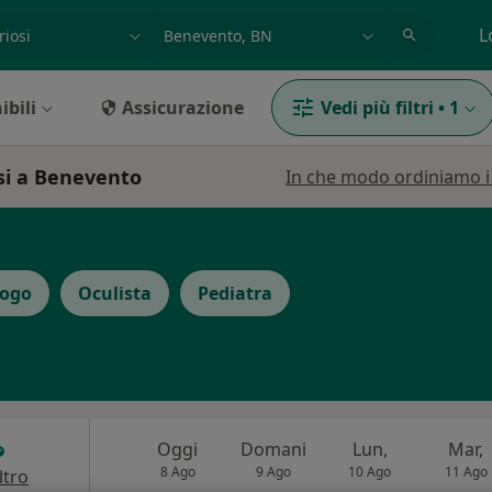
azione, medico, struttura
es: Roma
L
ibili
Assicurazione
Vedi più filtri
•
1
si a Benevento
In che modo ordiniamo i r
logo
Oculista
Pediatra
Oggi
Domani
Lun,
Mar,
8 Ago
9 Ago
10 Ago
11 Ago
ltro