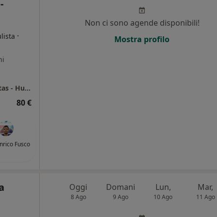
-
Non ci sono agende disponibili!
·
lista
Mostra profilo
ni
HUMANA Presidio Sanitario - Humanafertilitas - Humanavista
80 €
Enrico Fusco
a
Oggi
Domani
Lun,
Mar,
8 Ago
9 Ago
10 Ago
11 Ago