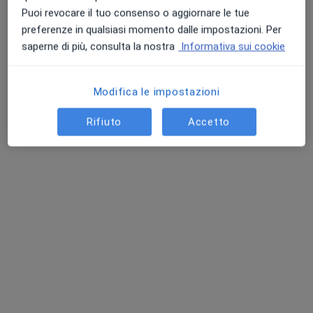
Puoi revocare il tuo consenso o aggiornare le tue
Chiedi di attivare le prenotazioni online
preferenze in qualsiasi momento dalle impostazioni. Per
saperne di più, consulta la nostra
Informativa sui cookie
Modifica le impostazioni
Rifiuto
Accetto
Dott.ssa Francesca Manna
·
Altro
Osteopata
13 recensioni
Via Mario Pratesi, 10, Firenze
•
Mappa
Centro osteopatico per Neonati e Famiglie
Prima visita osteopatica
70 €
Questo dottore non ha ancora attivato le prenotazioni online presso questo indirizzo.