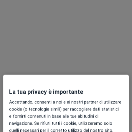
Dott. Tommaso Lupi
Pediatra di libera scelta, Pediatra
67 recensioni
Indirizzo
Online
La tua privacy è importante
Firenze
•
Mappa
Accettando, consenti a noi e ai nostri partner di utilizzare
Visite private/ Visite private a domicilio
cookie (o tecnologie simili) per raccogliere dati statistici
e fornirti contenuti in base alle tue abitudini di
Visita a domicilio
90 €
navigazione. Se rifiuti tutti i cookie, utilizzeremo solo
Questo dottore non ha ancora attivato le prenotazioni online presso questo indirizzo.
quelli necessari per il corretto utilizzo del nostro sito.