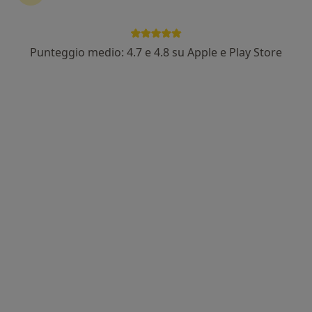
Punteggio medio: 4.7 e 4.8 su Apple e Play Store
Dott. Davide Mendicino
·
Altro
Osteopata
53 recensioni
Indirizzo 1
Indirizzo 2
Indirizzo 3
Online
Via Finlandia, 20, Firenze
•
Mappa
Centro Tethys – Via Finlandia 20, Firenze
Prima visita osteopatica
70 €
Questo dottore non ha ancora attivato le prenotazioni online presso questo indirizzo.
Chiedi di attivare le prenotazioni online