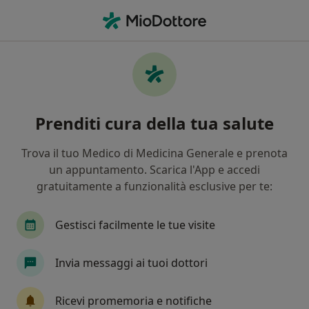
Men
Emicrania • Firenze, FI
Filters
• 1
Assicurazione
Map
Specialisti in trattamento Emicrania a
Prenditi cura della tua salute
Firenze
In che modo ordiniamo i risultati
Trova il tuo Medico di Medicina Generale e prenota
un appuntamento. Scarica l'App e accedi
gratuitamente a funzionalità esclusive per te:
Che specializzazione stai cercando?
Osteopata
Psicologo
Neurologo
Psic
Gestisci facilmente le tue visite
Invia messaggi ai tuoi dottori
Ricevi promemoria e notifiche