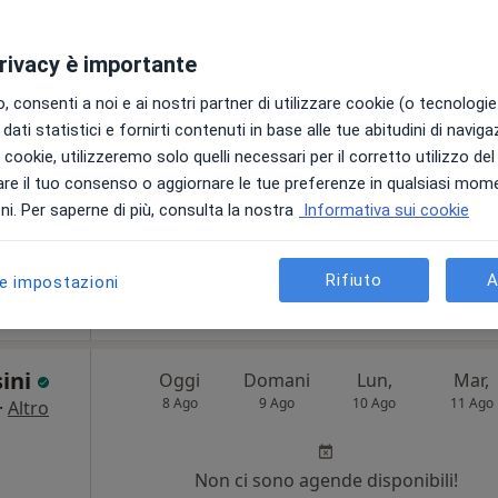
8 Ago
9 Ago
10 Ago
11 Ago
privacy è importante
Non ci sono agende disponibili!
 consenti a noi e ai nostri partner di utilizzare cookie (o tecnologie 
Chiedi di attivare le prenotazioni onlin
dati statistici e fornirti contenuti in base alle tue abitudini di navig
i i cookie, utilizzeremo solo quelli necessari per il corretto utilizzo de
re il tuo consenso o aggiornare le tue preferenze in qualsiasi mom
i. Per saperne di più, consulta la nostra
Informativa sui cookie
Mappa
Rifiuto
A
le impostazioni
60 €
sini
Oggi
Domani
Lun,
Mar,
8 Ago
9 Ago
10 Ago
11 Ago
·
Altro
Non ci sono agende disponibili!