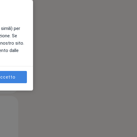
12 Ago
13 Ago
14 Ago
simili) per
e
azione. Se
l nostro sito.
ento dalle
ccetto
Mer,
Gio,
Ven,
12 Ago
13 Ago
14 Ago