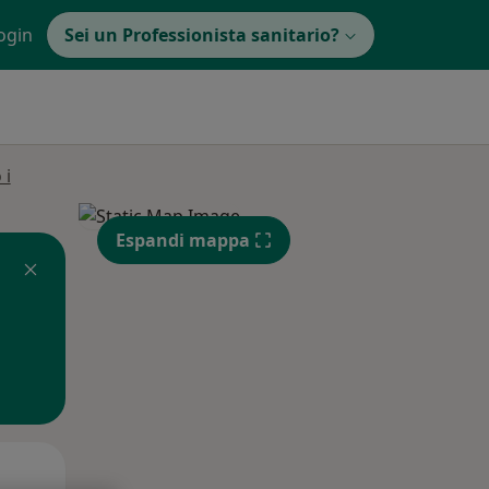
ogin
Sei un Professionista sanitario?
 i
Espandi mappa
Mer,
Gio,
Ven,