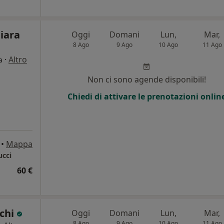
iara
Oggi
Domani
Lun,
Mar,
8 Ago
9 Ago
10 Ago
11 Ago
·
Altro
a
Non ci sono agende disponibili!
Chiedi di attivare le prenotazioni onlin
•
Mappa
ucci
60 €
nchi
Oggi
Domani
Lun,
Mar,
8 Ago
9 Ago
10 Ago
11 Ago