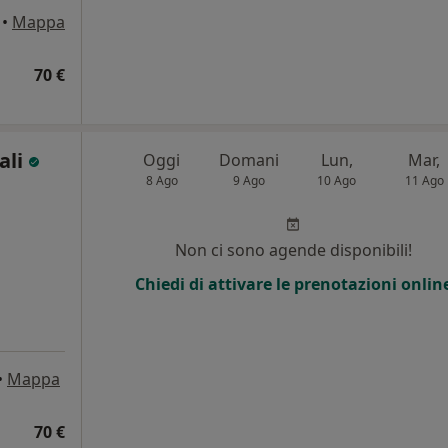
•
Mappa
70 €
ali
Oggi
Domani
Lun,
Mar,
8 Ago
9 Ago
10 Ago
11 Ago
Non ci sono agende disponibili!
Chiedi di attivare le prenotazioni onlin
•
Mappa
70 €