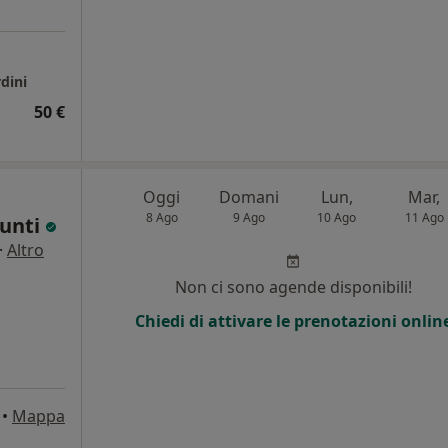
dini
50 €
Oggi
Domani
Lun,
Mar,
8 Ago
9 Ago
10 Ago
11 Ago
iunti
·
Altro
Non ci sono agende disponibili!
Chiedi di attivare le prenotazioni onlin
•
Mappa