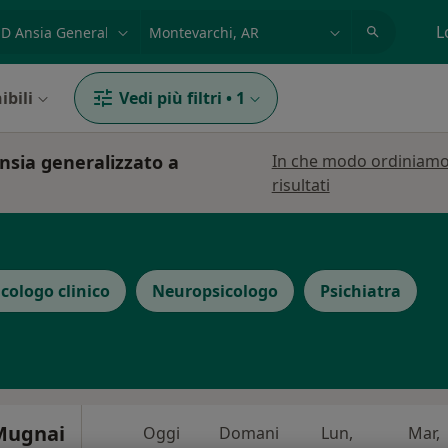
azione, medico, struttura
es: Roma
L
ibili
Vedi più filtri
•
1
ansia generalizzato a
In che modo ordiniamo
risultati
icologo clinico
Neuropsicologo
Psichiatra
Mugnai
Oggi
Domani
Lun,
Mar,