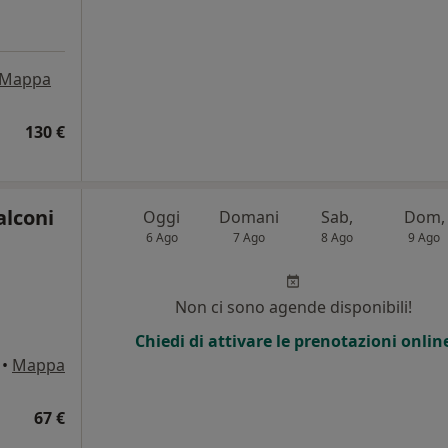
Mappa
130 €
alconi
Oggi
Domani
Sab,
Dom,
6 Ago
7 Ago
8 Ago
9 Ago
Non ci sono agende disponibili!
Chiedi di attivare le prenotazioni onlin
•
Mappa
67 €