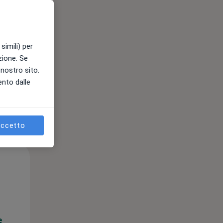
e
simili) per
azione. Se
l nostro sito.
ento dalle
ccetto
Lun,
Mar,
Mer,
10 Ago
11 Ago
12 Ago
e