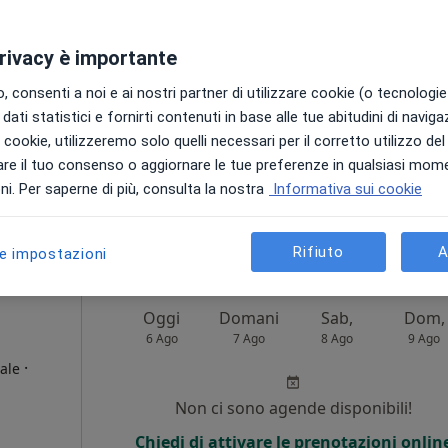
Non ci sono agende disponibili!
privacy è importante
Chiedi di attivare le prenotazioni onlin
 consenti a noi e ai nostri partner di utilizzare cookie (o tecnologie 
dati statistici e fornirti contenuti in base alle tue abitudini di navig
i i cookie, utilizzeremo solo quelli necessari per il corretto utilizzo de
re il tuo consenso o aggiornare le tue preferenze in qualsiasi mom
•
Mappa
i. Per saperne di più, consulta la nostra
Informativa sui cookie
gratuita
Rifiuto
A
le impostazioni
Oggi
Domani
Sab,
Dom,
6 Ago
7 Ago
8 Ago
9 Ago
·
ale
Non ci sono agende disponibili!
i
Chiedi di attivare le prenotazioni onlin