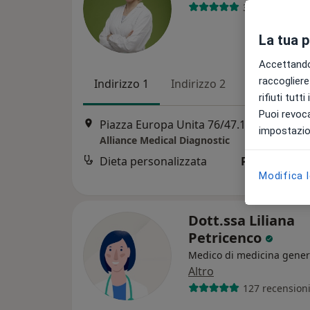
38 recensioni
La tua 
Accettando,
raccogliere 
Indirizzo 1
Indirizzo 2
rifiuti tutt
Puoi revoca
Piazza Europa Unita 76/47.11, Castelfranco Veneto
impostazion
Alliance Medical Diagnostic
Dieta personalizzata
Prestazione 
Modifica 
Dott.ssa Liliana
Petricenco
Medico di medicina gener
Altro
127 recension