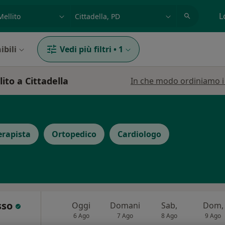
azione, medico, struttura
es: Roma
L
ibili
Vedi più filtri
•
1
ito a Cittadella
In che modo ordiniamo i r
erapista
Ortopedico
Cardiologo
sso
Oggi
Domani
Sab,
Dom,
6 Ago
7 Ago
8 Ago
9 Ago