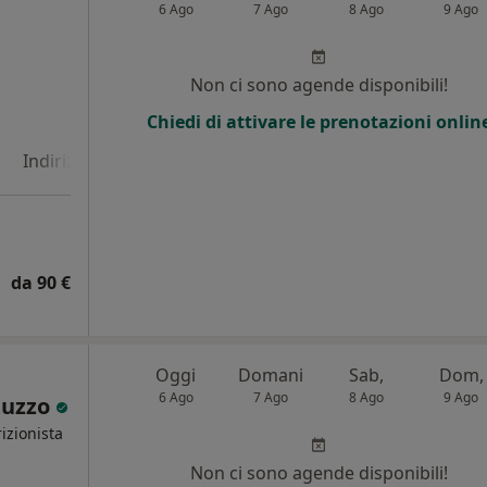
6 Ago
7 Ago
8 Ago
9 Ago
i
Non ci sono agende disponibili!
Chiedi di attivare le prenotazioni onlin
Indirizzo 4
Indirizzo 5
Online
da 90 €
Oggi
Domani
Sab,
Dom,
6 Ago
7 Ago
8 Ago
9 Ago
tuzzo
izionista
Non ci sono agende disponibili!