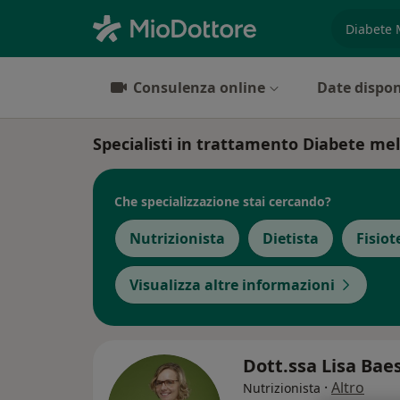
es. prest
Consulenza online
Date dispon
Specialisti in trattamento Diabete mell
Che specializzazione stai cercando?
Nutrizionista
Dietista
Fisiot
Visualizza altre informazioni
Dott.ssa Lisa Bae
·
Altro
Nutrizionista