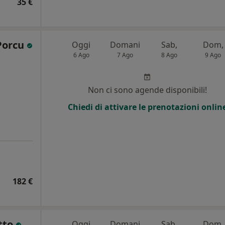
35 €
Porcu
Oggi
Domani
Sab,
Dom,
6 Ago
7 Ago
8 Ago
9 Ago
i
Non ci sono agende disponibili!
Chiedi di attivare le prenotazioni onlin
182 €
atto
Oggi
Domani
Sab,
Dom,