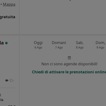
•
Mappa
gratuita
ola
Oggi
Domani
Sab,
Dom,
6 Ago
7 Ago
8 Ago
9 Ago
i
Non ci sono agende disponibili!
Chiedi di attivare le prenotazioni onlin
Online
a
ola