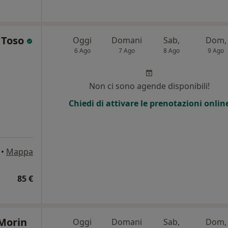
a Toso
Oggi
Domani
Sab,
Dom,
6 Ago
7 Ago
8 Ago
9 Ago
Non ci sono agende disponibili!
Chiedi di attivare le prenotazioni onlin
•
Mappa
85 €
 Morin
Oggi
Domani
Sab,
Dom,