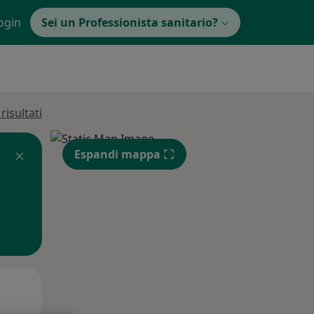
ogin
Sei un Professionista sanitario?
isultati
Espandi mappa
Lun,
Mar,
Mer,
10 Ago
11 Ago
12 Ago