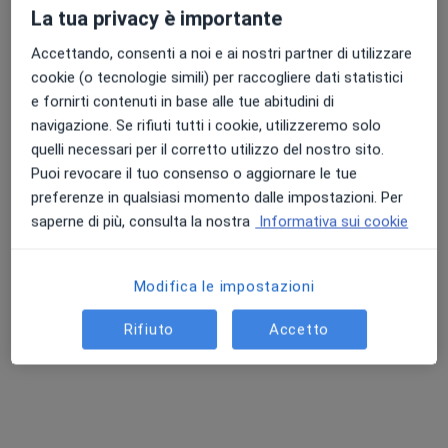
La tua privacy è importante
Questo dottore non ha ancora attivato le prenotazioni online presso questo indirizzo.
Accettando, consenti a noi e ai nostri partner di utilizzare
Chiedi di attivare le prenotazioni online
cookie (o tecnologie simili) per raccogliere dati statistici
e fornirti contenuti in base alle tue abitudini di
navigazione. Se rifiuti tutti i cookie, utilizzeremo solo
quelli necessari per il corretto utilizzo del nostro sito.
Puoi revocare il tuo consenso o aggiornare le tue
preferenze in qualsiasi momento dalle impostazioni. Per
saperne di più, consulta la nostra
Informativa sui cookie
Modifica le impostazioni
Dott.ssa Michela Giulia Clavenna
·
Altro
Nutrizionista
Rifiuto
Accetto
154 recensioni
Indirizzo
Online