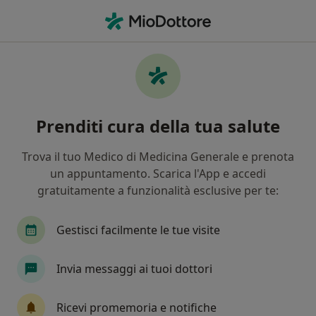
Men
Celiachia • Nerviano, MI
Filters
• 1
Assicurazione
Map
Specialisti in trattamento Celiachia a
Prenditi cura della tua salute
Nerviano
In che modo ordiniamo i risultati
Trova il tuo Medico di Medicina Generale e prenota
un appuntamento. Scarica l'App e accedi
gratuitamente a funzionalità esclusive per te:
Che specializzazione stai cercando?
Nutrizionista
Fisioterapista
Ortopedico
Gestisci facilmente le tue visite
Invia messaggi ai tuoi dottori
Ricevi promemoria e notifiche