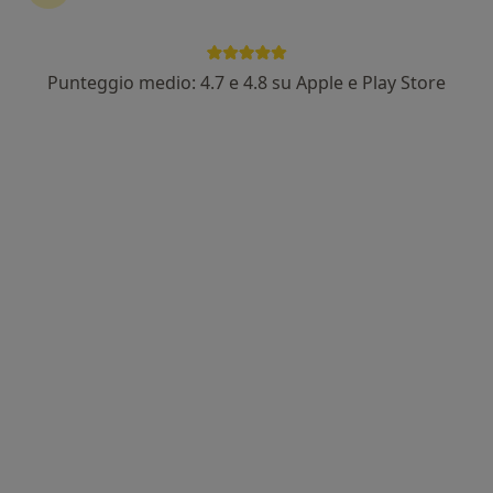
Punteggio medio: 4.7 e 4.8 su Apple e Play Store
Dott.ssa Sara Conti
Nutrizionista
120 recensioni
Indirizzo
Online
Via aldo moro, 4,
•
Mappa
APECCHIO - Studio Dentistico Morganti e Priore
Analisi della composizione corporea
45 €
Questo dottore non ha ancora attivato le prenotazioni online presso questo indirizzo.
Chiedi di attivare le prenotazioni online