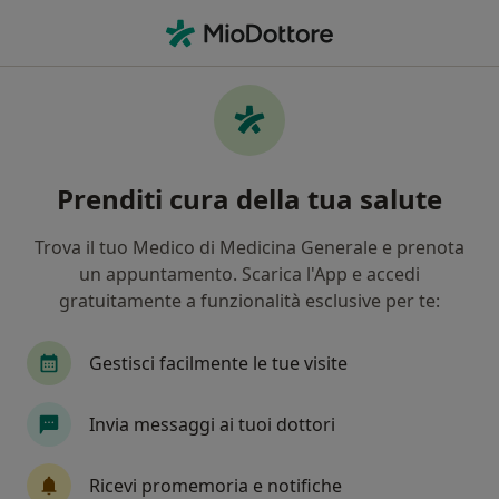
Men
Borderline • Livorno, LI
Filters
• 1
Mappa
Specialisti in trattamento Borderline a
Prenditi cura della tua salute
Livorno
In che modo ordiniamo i risultati
Trova il tuo Medico di Medicina Generale e prenota
un appuntamento. Scarica l'App e accedi
gratuitamente a funzionalità esclusive per te:
Che specializzazione stai cercando?
Psicologo
Psicoterapeuta
Psicologo clinic
Gestisci facilmente le tue visite
Invia messaggi ai tuoi dottori
Ricevi promemoria e notifiche