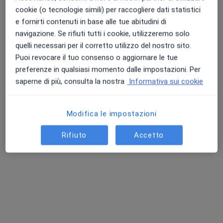
Indirizzo
Online
cookie (o tecnologie simili) per raccogliere dati statistici
e fornirti contenuti in base alle tue abitudini di
Via di Franco 9, Livorno
•
Mappa
navigazione. Se rifiuti tutti i cookie, utilizzeremo solo
Dott. Andrea Nodari
quelli necessari per il corretto utilizzo del nostro sito.
Colloquio psicologico clinico
60 €
Puoi revocare il tuo consenso o aggiornare le tue
preferenze in qualsiasi momento dalle impostazioni. Per
Questo dottore non ha ancora attivato le prenotazioni online presso questo indirizzo.
saperne di più, consulta la nostra
Informativa sui cookie
Chiedi di attivare le prenotazioni online
Modifica le impostazioni
Rifiuto
Accetto
Dr. Enrico Galeazzi
·
Altro
Psicoterapeuta, Psicologo, Psicologo clinico