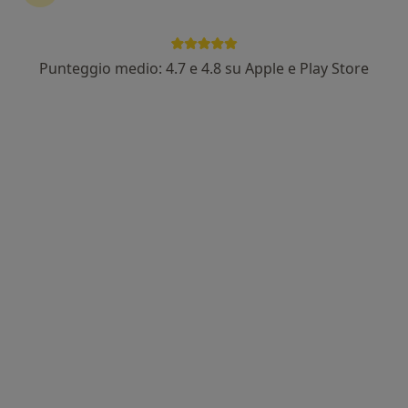
Punteggio medio: 4.7 e 4.8 su Apple e Play Store
Dr. Saverio Cecioni
·
Altro
Psicologo, Psicoterapeuta, Psicologo clinico
51 recensioni
Indirizzo 1
Indirizzo 2
Online
Via di Franco 9, Livorno
•
Mappa
Studio Privato_Livorno
Colloquio psicologico
70 €
Questo dottore non ha ancora attivato le prenotazioni online presso questo indirizzo.
Chiedi di attivare le prenotazioni online